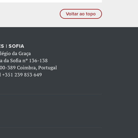
Voltar ao topo
S | SOFIA
légio da Graça
a da Sofia nº 136-138
00-389 Coimbra, Portugal
l
+351 239 853 649