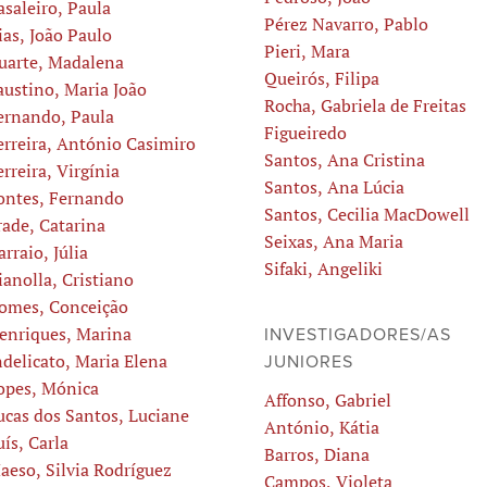
asaleiro, Paula
Pérez Navarro, Pablo
ias, João Paulo
Pieri, Mara
uarte, Madalena
Queirós, Filipa
austino, Maria João
Rocha, Gabriela de Freitas
ernando, Paula
Figueiredo
erreira, António Casimiro
Santos, Ana Cristina
erreira, Virgínia
Santos, Ana Lúcia
ontes, Fernando
Santos, Cecilia MacDowell
rade, Catarina
Seixas, Ana Maria
arraio, Júlia
Sifaki, Angeliki
ianolla, Cristiano
omes, Conceição
enriques, Marina
INVESTIGADORES/AS
ndelicato, Maria Elena
JUNIORES
opes, Mónica
Affonso, Gabriel
ucas dos Santos, Luciane
António, Kátia
uís, Carla
Barros, Diana
aeso, Silvia Rodríguez
Campos, Violeta