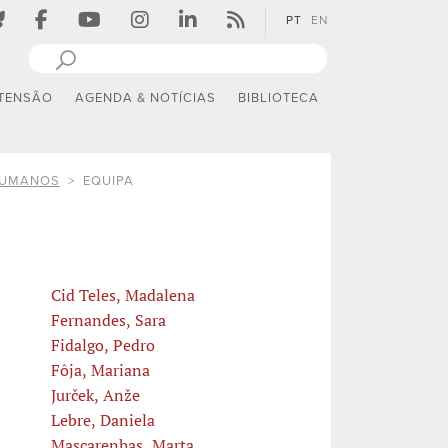
PT
EN
TENSÃO
AGENDA & NOTÍCIAS
BIBLIOTECA
 HUMANOS
EQUIPA
Cid Teles, Madalena
Fernandes, Sara
Fidalgo, Pedro
Fôja, Mariana
Jurček, Anže
Lebre, Daniela
Mascarenhas, Marta