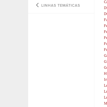
C
LINHAS TEMÁTICAS
D
D
F
F
F
F
F
F
G
G
G
H
I
L
L
L
M