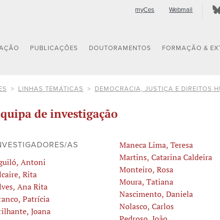
myCes
Webmail
GAÇÃO
PUBLICAÇÕES
DOUTORAMENTOS
FORMAÇÃO & EX
ES
LINHAS TEMÁTICAS
DEMOCRACIA, JUSTIÇA E DIREITOS
quipa de investigação
Maneca Lima, Teresa
NVESTIGADORES/AS
Martins, Catarina Caldeira
guiló, Antoni
Monteiro, Rosa
lcaire, Rita
Moura, Tatiana
lves, Ana Rita
Nascimento, Daniela
ranco, Patrícia
Nolasco, Carlos
rilhante, Joana
Pedroso, João