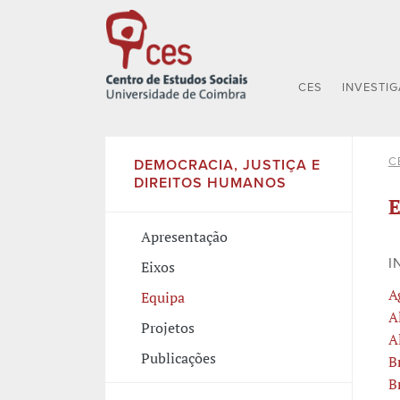
CES
INVESTI
C
DEMOCRACIA, JUSTIÇA E
DIREITOS HUMANOS
E
Apresentação
I
Eixos
A
Equipa
A
Projetos
A
Publicações
B
B