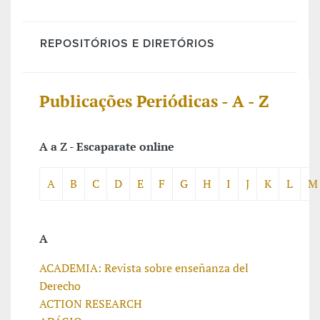
REPOSITÓRIOS E DIRETÓRIOS
Publicações Periódicas - A - Z
A a Z - Escaparate online
A
B
C
D
E
F
G
H
I
J
K
L
M
A
ACADEMIA: Revista sobre enseñanza del
Derecho
ACTION RESEARCH