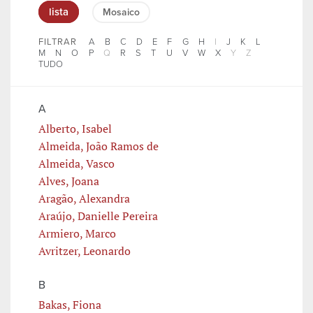
lista
Mosaico
FILTRAR
A
B
C
D
E
F
G
H
I
J
K
L
M
N
O
P
Q
R
S
T
U
V
W
X
Y
Z
TUDO
A
Alberto, Isabel
Almeida, João Ramos de
Almeida, Vasco
Alves, Joana
Aragão, Alexandra
Araújo, Danielle Pereira
Armiero, Marco
Avritzer, Leonardo
B
Bakas, Fiona