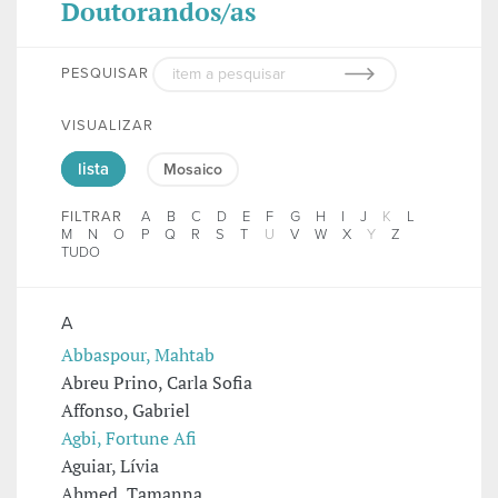
Doutorandos/as
PESQUISAR
VISUALIZAR
lista
Mosaico
FILTRAR
A
B
C
D
E
F
G
H
I
J
K
L
M
N
O
P
Q
R
S
T
U
V
W
X
Y
Z
TUDO
A
Abbaspour, Mahtab
Abreu Prino, Carla Sofia
Affonso, Gabriel
Agbi, Fortune Afi
Aguiar, Lívia
Ahmed, Tamanna