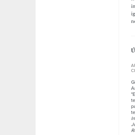
i
i
n
Ú
A
C
Gi
A
"
t
p
te
I
J
R