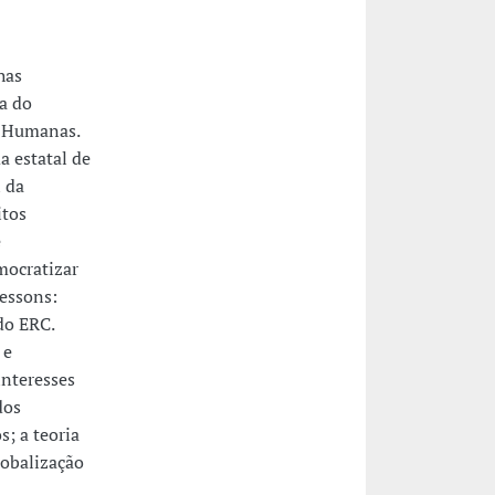
has
a do
e Humanas.
a estatal de
 da
itos
e
mocratizar
Lessons:
do ERC.
 e
interesses
dos
s; a teoria
lobalização