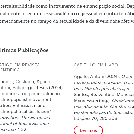
nterculturalidade como instrumento de emancipação social. De
gualmente o seu interesse académico e pessoal em outra temáti
omeadamente no campo da sexualidade e da diversidade afetiva
ltimas Publicações
RTIGO EM REVISTA
CAPÍTULO EM LIVRO
IENTÍFICA
Aguiló, Antoni (2024),
O son
anolla, Cristiano; Aguiló,
razão produz monstros: para
ntoni; Sabariego, Jesús (2024),
uma filosofia pós-abissal
,
in
E-motions and participation in
Santos, Boaventura; Menese
echnopopulist movement-
Maria Paula (org.),
Os sabere
arties. Enthusiasm and
nascidos na luta. Construind
chnopolitical disillusion",
epistemologias do Sul
. Lisbo
nnovation: The European
Edições 70, 285-308
ournal of Social Science
esearch
, 1-22
Ler mais