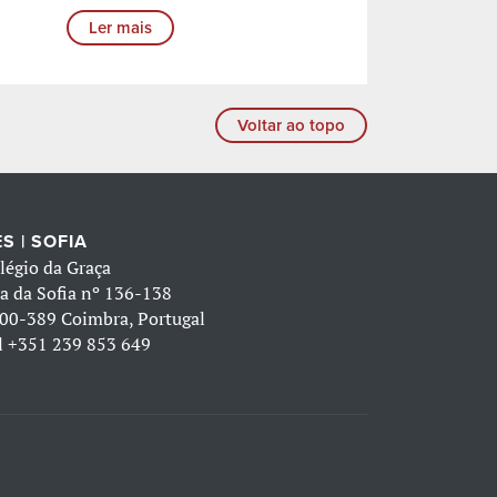
Ler mais
Voltar ao topo
S | SOFIA
légio da Graça
a da Sofia nº 136-138
00-389 Coimbra, Portugal
l
+351 239 853 649