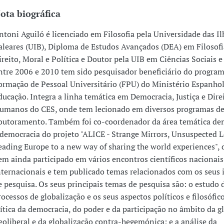
ota biográfica
ntoni Aguiló é licenciado em Filosofia pela Universidade das Il
aleares (UIB), Diploma de Estudos Avançados (DEA) em Filosofi
ireito, Moral e Política e Doutor pela UIB em Ciências Sociais 
ntre 2006 e 2010 tem sido pesquisador beneficiário do program
ormação de Pessoal Universitário (FPU) do Ministério Espanhol
ducação. Integra a linha temática em Democracia, Justiça e Dire
umanos do CES, onde tem lecionado em diversos programas d
outoramento. Também foi co-coordenador da área temática de
 democracia do projeto "ALICE - Strange Mirrors, Unsuspected 
eading Europe to a new way of sharing the world experiences", 
em ainda participado em vários encontros científicos nacionais
nternacionais e tem publicado temas relacionados com os seus 
e pesquisa. Os seus principais temas de pesquisa são: o estudo 
rocessos de globalização e os seus aspectos políticos e filosófico
rítica da democracia, do poder e da participação no âmbito da g
eoliberal e da globalização contra-hegemónica; e a análise da