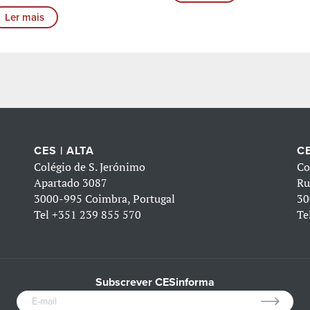
Ler mais
CES | ALTA
CE
Colégio de S. Jerónimo
Co
Apartado 3087
Ru
3000-995 Coimbra, Portugal
30
Tel
+351 239 855 570
Te
Subscrever CESinforma