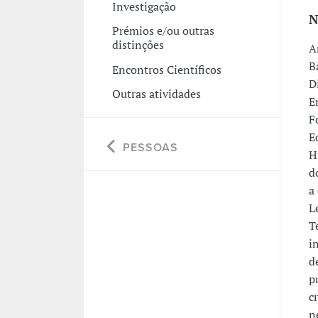
Investigação
N
Prémios e/ou outras
distinções
A
B
Encontros Científicos
D
Outras atividades
E
F
E
PESSOAS
H
d
a
L
T
i
d
p
c
n