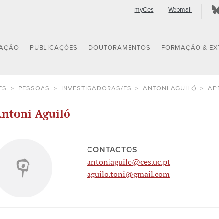
myCes
Webmail
GAÇÃO
PUBLICAÇÕES
DOUTORAMENTOS
FORMAÇÃO & EX
ES
PESSOAS
INVESTIGADORAS/ES
ANTONI AGUILÓ
AP
ntoni Aguiló
CONTACTOS
antoniaguilo@ces.uc.pt
aguilo.toni@gmail.com