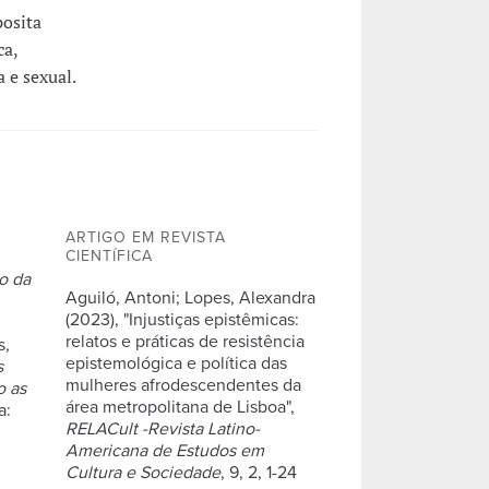
posita
ca,
 e sexual.
ARTIGO EM REVISTA
CIENTÍFICA
o da
Aguiló, Antoni; Lopes, Alexandra
(2023), "Injustiças epistêmicas:
relatos e práticas de resistência
s,
epistemológica e política das
s
mulheres afrodescendentes da
o as
área metropolitana de Lisboa",
a:
RELACult -Revista Latino-
Americana de Estudos em
Cultura e Sociedade
, 9, 2, 1-24