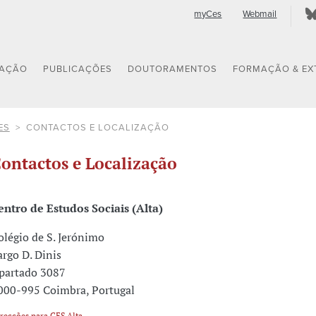
myCes
Webmail
GAÇÃO
PUBLICAÇÕES
DOUTORAMENTOS
FORMAÇÃO & EX
ES
CONTACTOS E LOCALIZAÇÃO
ontactos e Localização
entro de Estudos Sociais (Alta)
olégio de S. Jerónimo
argo D. Dinis
partado 3087
000-995 Coimbra, Portugal
recções para CES Alta