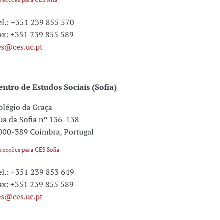
el.: +351 239 855 570
ax: +351 239 855 589
es@ces.uc.pt
entro de Estudos Sociais (Sofia)
olégio da Graça
ua da Sofia nº 136-138
000-389 Coimbra, Portugal
recções para CES Sofia
el.: +351 239 853 649
ax: +351 239 855 589
es@ces.uc.pt