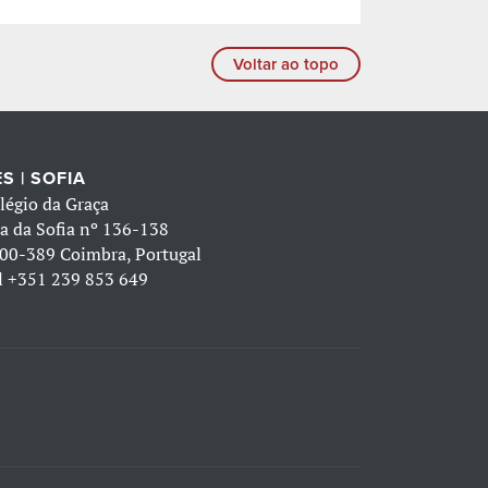
Voltar ao topo
S | SOFIA
légio da Graça
a da Sofia nº 136-138
00-389 Coimbra, Portugal
l
+351 239 853 649