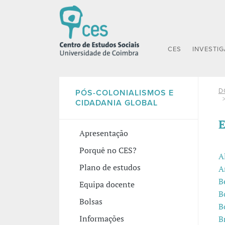
CES
INVESTI
D
PÓS-COLONIALISMOS E
CIDADANIA GLOBAL
E
Apresentação
Porquê no CES?
A
Plano de estudos
A
B
Equipa docente
B
Bolsas
B
Informações
Br