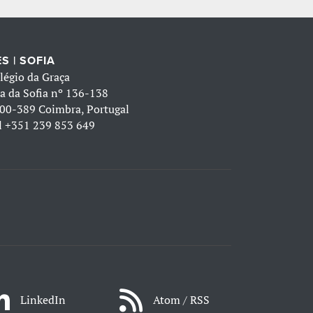
S | SOFIA
légio da Graça
a da Sofia nº 136-138
00-389 Coimbra, Portugal
l
+351 239 853 649
LinkedIn
Atom / RSS