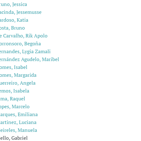
runo, Jessica
acinda, Jessemusse
ardoso, Katia
osta, Bruno
e Carvalho, Rik Apolo
orronsoro, Begoña
ernandes, Lygia Zamali
ernández Agudelo, Maribel
omes, Isabel
omes, Margarida
uerreiro, Angela
emos, Isabela
ima, Raquel
opes, Marcelo
arques, Emiliana
artinez, Luciana
eireles, Manuela
ello, Gabriel