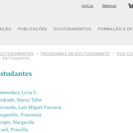
myCes
Webmail
GAÇÃO
PUBLICAÇÕES
DOUTORAMENTOS
FORMAÇÃO & EX
OUTORAMENTOS
PROGRAMAS DE DOUTORAMENTO
PÓS-CO
ESTUDANTES
studantes
lmendary, Livia C.
ndrade, Marco Túlio
ernardo, Luís Miguel Fonseca
orgarello, Francesca
orges, Margarida
asil, Priscilla