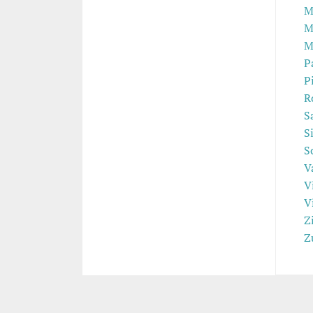
M
M
M
P
P
R
S
S
S
V
V
V
Z
Z