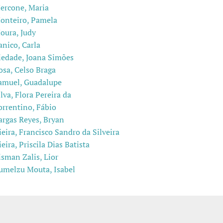
ercone, Maria
onteiro, Pamela
oura, Judy
anico, Carla
iedade, Joana Simões
osa, Celso Braga
amuel, Guadalupe
ilva, Flora Pereira da
orrentino, Fábio
argas Reyes, Bryan
ieira, Francisco Sandro da Silveira
ieira, Priscila Dias Batista
isman Zalis, Lior
umelzu Mouta, Isabel