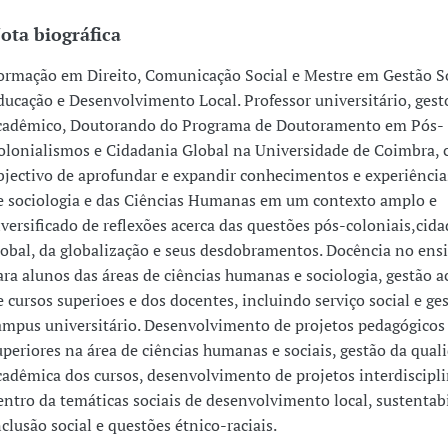
ota biográfica
ormação em Direito, Comunicação Social e Mestre em Gestão So
ducação e Desenvolvimento Local. Professor universitário, gest
cadêmico, Doutorando do Programa de Doutoramento em Pós-
olonialismos e Cidadania Global na Universidade de Coimbra,
bjectivo de aprofundar e expandir conhecimentos e experiência
e sociologia e das Ciências Humanas em um contexto amplo e
iversificado de reflexões acerca das questões pós-coloniais,cid
lobal, da globalização e seus desdobramentos. Docência no ens
ara alunos das áreas de ciências humanas e sociologia, gestão 
e cursos superioes e dos docentes, incluindo serviço social e ge
ampus universitário. Desenvolvimento de projetos pedagógicos 
uperiores na área de ciências humanas e sociais, gestão da qual
cadêmica dos cursos, desenvolvimento de projetos interdiscipl
entro da temáticas sociais de desenvolvimento local, sustentab
nclusão social e questões étnico-raciais.