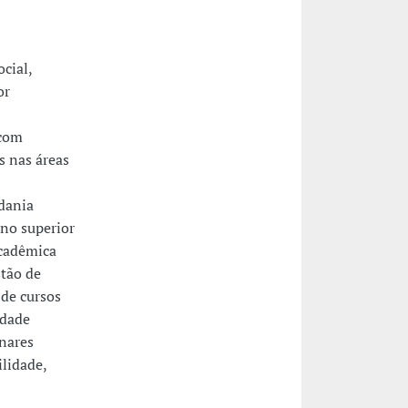
cial,
or
 com
s nas áreas
adania
ino superior
acadêmica
stão de
de cursos
idade
inares
ilidade,