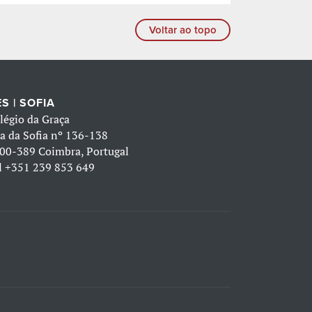
Voltar ao topo
S | SOFIA
légio da Graça
a da Sofia nº 136-138
00-389 Coimbra, Portugal
l
+351 239 853 649