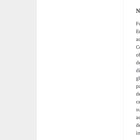
N
F
E
a
C
o
d
d
g
p
d
c
s
a
d
i