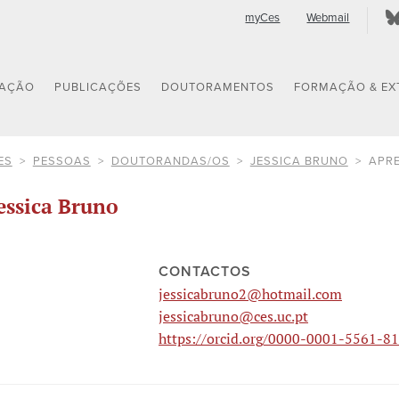
myCes
Webmail
GAÇÃO
PUBLICAÇÕES
DOUTORAMENTOS
FORMAÇÃO & EX
ES
PESSOAS
DOUTORANDAS/OS
JESSICA BRUNO
APR
essica Bruno
CONTACTOS
jessicabruno2@hotmail.com
jessicabruno@ces.uc.pt
https://orcid.org/0000-0001-5561-8