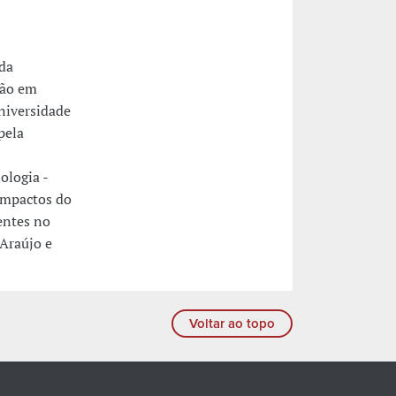
da
ção em
niversidade
pela
ologia -
impactos do
entes no
 Araújo e
Voltar ao topo