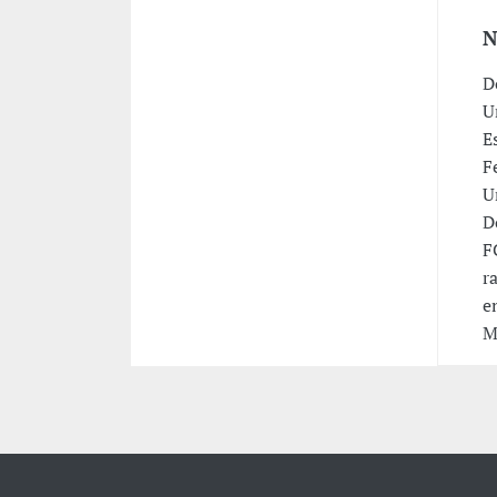
N
D
U
E
F
U
D
F
r
e
M