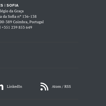
S | SOFIA
légio da Graça
a da Sofia nº 136-138
00-389 Coimbra, Portugal
l
+351 239 853 649
LinkedIn
Atom / RSS