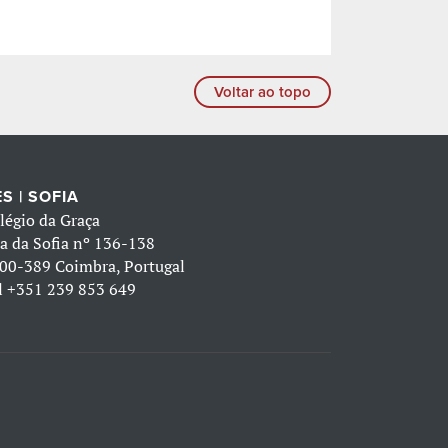
Voltar ao topo
S | SOFIA
légio da Graça
a da Sofia nº 136-138
00-389 Coimbra, Portugal
l
+351 239 853 649