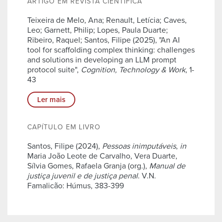
ARTIGO EM REVISTA CIENTÍFICA
Teixeira de Melo, Ana; Renault, Letícia; Caves,
Leo; Garnett, Philip; Lopes, Paula Duarte;
Ribeiro, Raquel; Santos, Filipe (2025), "An AI
tool for scaffolding complex thinking: challenges
and solutions in developing an LLM prompt
protocol suite",
Cognition, Technology & Work
, 1-
43
Ler mais
CAPÍTULO EM LIVRO
Santos, Filipe (2024),
Pessoas inimputáveis
,
in
Maria João Leote de Carvalho, Vera Duarte,
Sílvia Gomes, Rafaela Granja (org.),
Manual de
justiça juvenil e de justiça penal
. V.N.
Famalicão: Húmus, 383-399