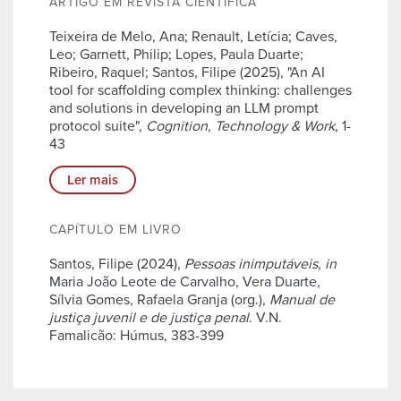
ARTIGO EM REVISTA CIENTÍFICA
Teixeira de Melo, Ana; Renault, Letícia; Caves,
Leo; Garnett, Philip; Lopes, Paula Duarte;
Ribeiro, Raquel; Santos, Filipe (2025), "An AI
tool for scaffolding complex thinking: challenges
and solutions in developing an LLM prompt
protocol suite",
Cognition, Technology & Work
, 1-
43
Ler mais
CAPÍTULO EM LIVRO
Santos, Filipe (2024),
Pessoas inimputáveis
,
in
Maria João Leote de Carvalho, Vera Duarte,
Sílvia Gomes, Rafaela Granja (org.),
Manual de
justiça juvenil e de justiça penal
. V.N.
Famalicão: Húmus, 383-399