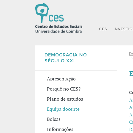
CES
INVESTI
D
DEMOCRACIA NO
SÉCULO XXI
E
Apresentação
Porquê no CES?
C
Plano de estudos
A
A
Equipa docente
A
Bolsas
C
Informações
D