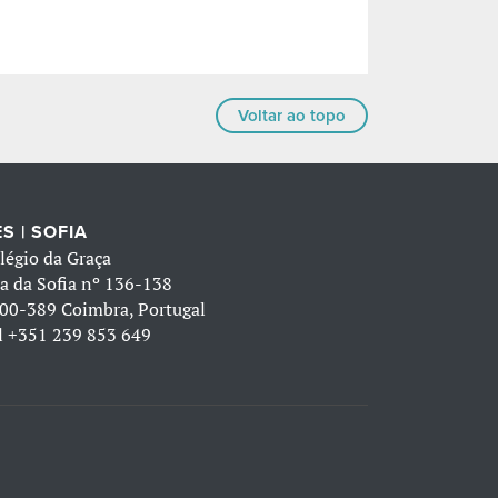
Voltar ao topo
S | SOFIA
légio da Graça
a da Sofia nº 136-138
00-389 Coimbra, Portugal
l
+351 239 853 649