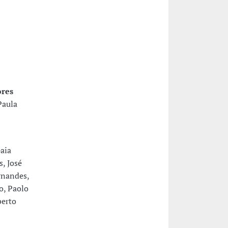
ores
Paula
Gaia
s, José
rnandes,
o, Paolo
berto