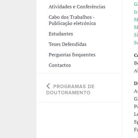
G
Atividades e Conferências
I
Cabo dos Trabalhos -
M
Publicação eletrónica
M
Estudantes
S
S
Teses Defendidas
Perguntas frequentes
C
B
Contactos
A
D
PROGRAMAS DE
A
DOUTORAMENTO
G
P
L
S
F