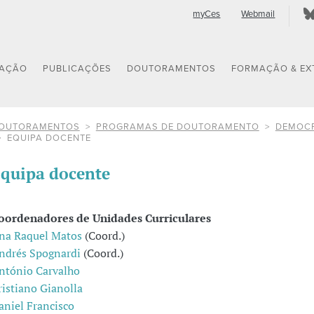
myCes
Webmail
GAÇÃO
PUBLICAÇÕES
DOUTORAMENTOS
FORMAÇÃO & EX
OUTORAMENTOS
PROGRAMAS DE DOUTORAMENTO
DEMOCR
EQUIPA DOCENTE
quipa docente
oordenadores de Unidades Curriculares
na Raquel Matos
(Coord.)
ndrés Spognardi
(Coord.)
ntónio Carvalho
ristiano Gianolla
aniel Francisco