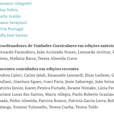
iovanni Allegretti
rina Velicu
arta Araújo
auro Serapioni
ílvia Portugal
ofia José Santos
oordenadores de Unidades Curriculares em edições anteri
ernardo Fazendeiro, João Arriscado Nunes, Leonardo Avritzer, 
breu, Stefania Barca, Teresa Almeida Cravo
ocentes convidados em edições recentes
ndrea Calori, Carlos Jalali, Emanuele Leonardi, Elsas Lechner, 
iuliani, Gianluca Sgueo, Ivani Faria, Jesús Sabariego, João Seixa
atrício Júnior, Juarez Pereira Furtado, Kwame Nimako, Lúcia Fe
uciane Lucas dos Santos, Marco Allegra, Paolo Roberto Grazian
pada, Pedro Almeida, Patrícia Branco, Patrícia Garcia Leiva, Ro
alanga, Simone Tulumello, Teresa Cunha, Teresa Toldy