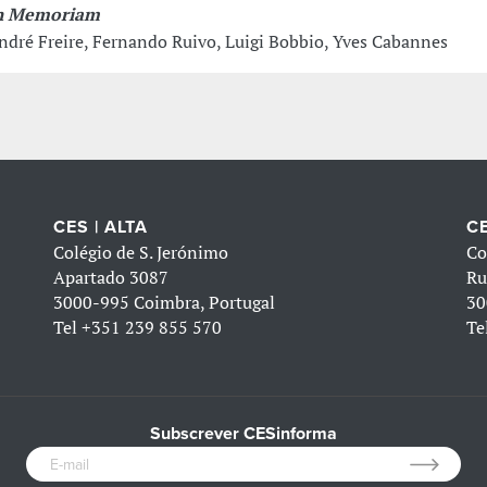
n Memoriam
ndré Freire, Fernando Ruivo, Luigi Bobbio, Yves Cabannes
CES | ALTA
CE
Colégio de S. Jerónimo
Co
Apartado 3087
Ru
3000-995 Coimbra, Portugal
30
Tel
+351 239 855 570
Te
Subscrever CESinforma