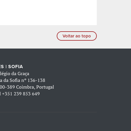
Voltar ao topo
S | SOFIA
légio da Graça
a da Sofia nº 136-138
00-389 Coimbra, Portugal
l
+351 239 853 649