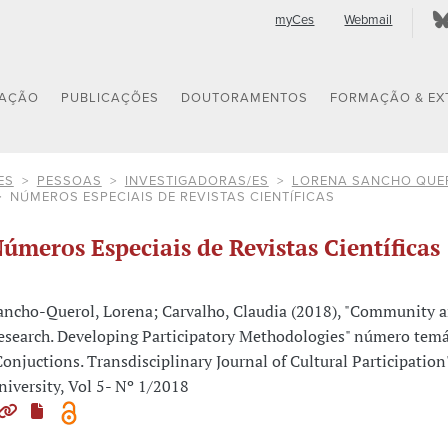
myCes
Webmail
GAÇÃO
PUBLICAÇÕES
DOUTORAMENTOS
FORMAÇÃO & EX
ES
PESSOAS
INVESTIGADORAS/ES
LORENA SANCHO QUE
NÚMEROS ESPECIAIS DE REVISTAS CIENTÍFICAS
úmeros Especiais de Revistas Científicas
ancho-Querol, Lorena; Carvalho, Claudia (2018), "Community a
esearch. Developing Participatory Methodologie​s" número tem
Conjuctions. Transdisciplinary Journal of Cultural Participation
niversity, Vol 5- Nº 1/2018