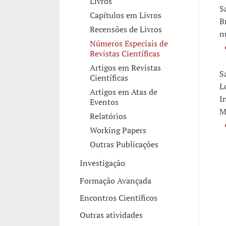
Livros
S
Capítulos em Livros
B
Recensões de Livros
n
Números Especiais de
Revistas Científicas
Artigos em Revistas
S
Científicas
L
Artigos em Atas de
I
Eventos
M
Relatórios
Working Papers
Outras Publicações
Investigação
Formação Avançada
Encontros Científicos
Outras atividades