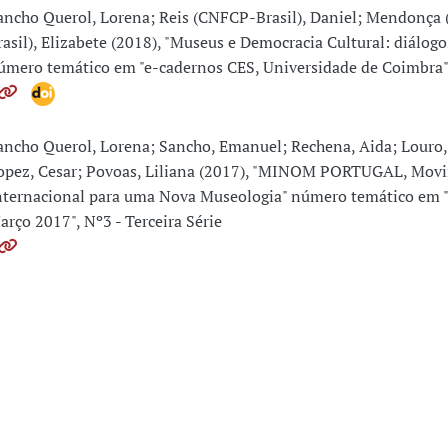
ancho Querol, Lorena; Reis (CNFCP-Brasil), Daniel; Mendonça
rasil), Elizabete (2018), "Museus e Democracia Cultural: diálogo
úmero temático em "e-cadernos CES, Universidade de Coimbra"
ancho Querol, Lorena; Sancho, Emanuel; Rechena, Aida; Louro,
opez, Cesar; Povoas, Liliana (2017), "MINOM PORTUGAL, Mov
nternacional para uma Nova Museologia" número temático em 
arço 2017", Nº3 - Terceira Série