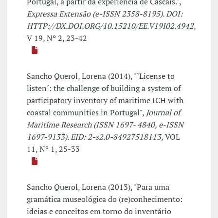
Portugal, a partir da experiência de Cascais.",
Expressa Extensão (e-ISSN 2358-8195). DOI:
HTTP://DX.DOI.ORG/10.15210/EE.V19I02.4942
,
V 19, Nº 2, 23-42
Sancho Querol, Lorena (2014), "`License to
listen´: the challenge of building a system of
participatory inventory of maritime ICH with
coastal communities in Portugal",
Journal of
Maritime Research (ISSN 1697- 4840, e-ISSN
1697-9133). EID: 2-s2.0-84927518113
, VOL
11, Nº 1, 25-33
Sancho Querol, Lorena (2013), "Para uma
gramática museológica do (re)conhecimento:
ideias e conceitos em torno do inventário