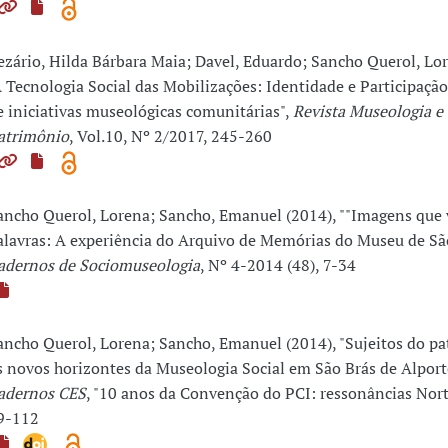
ezário, Hilda Bárbara Maia; Davel, Eduardo; Sancho Querol, Lor
A Tecnologia Social das Mobilizações: Identidade e Participação
e iniciativas museológicas comunitárias",
Revista Museologia e
atrimônio
, Vol.10, Nº 2/2017, 245-260
ancho Querol, Lorena; Sancho, Emanuel (2014), ""Imagens que
alavras: A experiência do Arquivo de Memórias do Museu de São
adernos de Sociomuseologia
, Nº 4-2014 (48), 7-34
ancho Querol, Lorena; Sancho, Emanuel (2014), "Sujeitos do pa
s novos horizontes da Museologia Social em São Brás de Alport
adernos CES
, "10 anos da Convenção do PCI: ressonâncias Norte
9-112