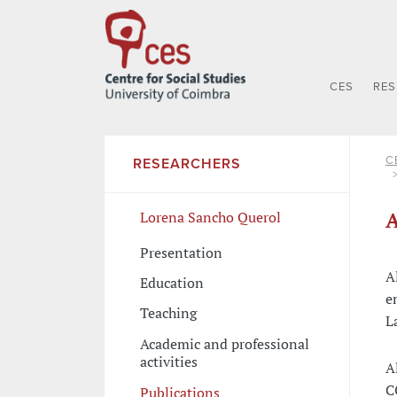
CES
RE
C
RESEARCHERS
A
Lorena Sancho Querol
Presentation
A
Education
e
Teaching
L
Academic and professional
activities
A
C
Publications