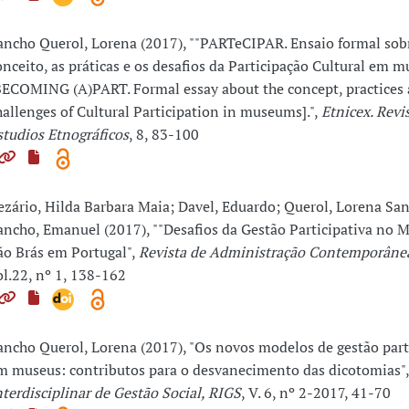
ancho Querol, Lorena (2017), ""PARTeCIPAR. Ensaio formal sob
onceito, as práticas e os desafios da Participação Cultural em m
BECOMING (A)PART. Formal essay about the concept, practices
hallenges of Cultural Participation in museums].",
Etnicex. Revi
studios Etnográficos
, 8, 83-100
ezário, Hilda Barbara Maia; Davel, Eduardo; Querol, Lorena Sa
ancho, Emanuel (2017), ""Desafios da Gestão Participativa no 
ão Brás em Portugal",
Revista de Administração Contemporâne
ol.22, nº 1, 138-162
ancho Querol, Lorena (2017), "Os novos modelos de gestão part
m museus: contributos para o desvanecimento das dicotomias"
nterdisciplinar de Gestão Social, RIGS
, V. 6, nº 2-2017, 41-70