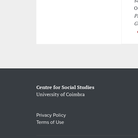
S
O
P
G
Centre for Social Studies
University of Coimbra
Privacy Policy
Terms of Use