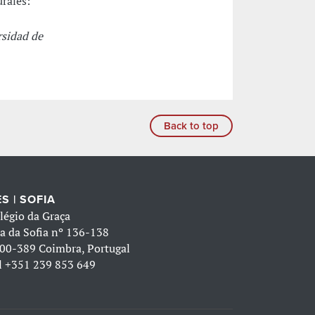
rales:
rsidad de
Back to top
S | SOFIA
légio da Graça
a da Sofia nº 136-138
00-389 Coimbra, Portugal
l
+351 239 853 649