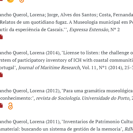
ancho Querol, Lorena; Jorge, Alves dos Santos; Costa, Fernanda
"Relatos de um quotidiano fugaz. A Museologia municipal em Po
artir da experiência de Cascais."",
Expressa Extensão
, Nº 2
ancho Querol, Lorena (2014), "License to listen: the challenge o
ystem of participatory inventory of ICH with coastal communiti
ortugal",
Journal of Maritime Research
, Vol. 11, Nº1 (2014), 25-
ancho Querol, Lorena (2012), "Para uma gramática museológica
econhecimento:",
revista de Sociologia. Universidade do Porto
, 
ancho Querol, Lorena (2011), "Inventarios de Patrimonio Cultu
nmaterial: buscando un sistema de gestión de la memoria",
Rd