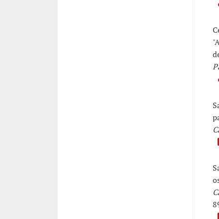
C
"
d
P
S
p
C
S
o
C
8