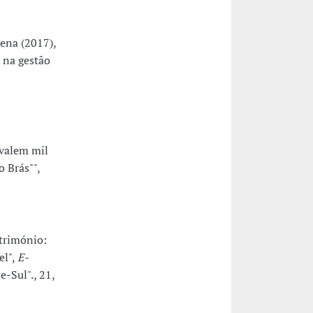
ena (2017),
 na gestão
 valem mil
 Brás"",
trimónio:
el",
E-
-Sul"., 21,