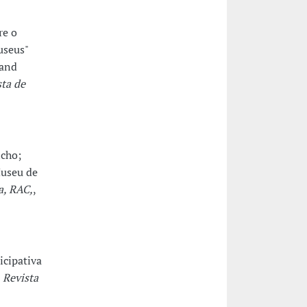
re o
useus"
 and
sta de
ncho;
Museu de
a, RAC,
,
icipativa
,
Revista