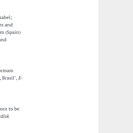
sabel;
ies and
m (Spain)
and
sformam
 Brasil",
E-
orn to be
disk