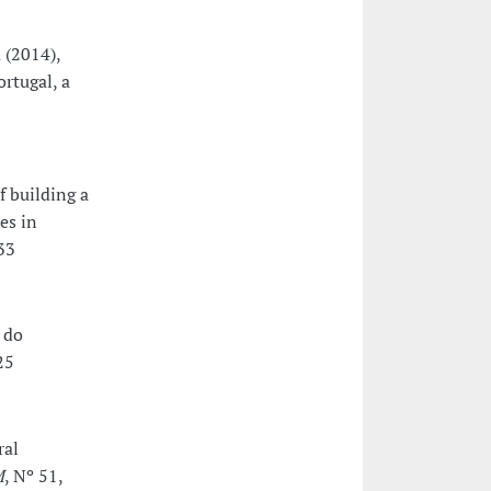
 (2014),
rtugal, a
f building a
es in
33
 do
25
ral
M
, Nº 51,