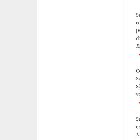
S
c
[
c
E
C
S
S
v
S
e
I