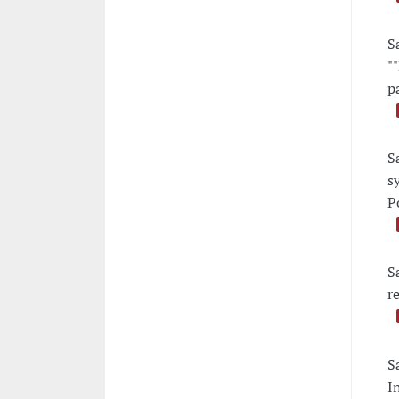
S
"
p
S
s
P
S
r
S
I