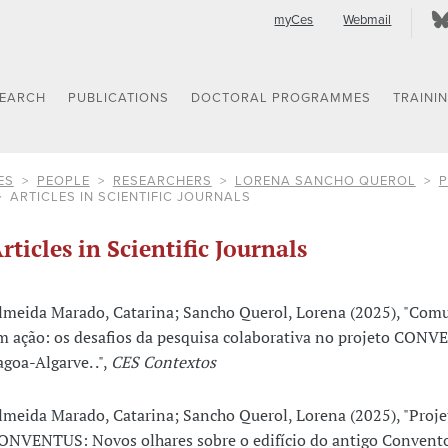
myCes
Webmail
SEARCH
PUBLICATIONS
DOCTORAL PROGRAMMES
TRAINI
ES
PEOPLE
RESEARCHERS
LORENA SANCHO QUEROL
P
ARTICLES IN SCIENTIFIC JOURNALS
rticles in Scientific Journals
lmeida Marado, Catarina; Sancho Querol, Lorena (2025), "Com
m ação: os desafios da pesquisa colaborativa no projeto CON
agoa-Algarve. .",
CES Contextos
lmeida Marado, Catarina; Sancho Querol, Lorena (2025), "Proje
ONVENTUS: Novos olhares sobre o edifício do antigo Convent