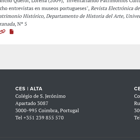
ancho Querol, Lorena (2009), "Inventariando Patrimonios Cultu
cho entrevistas en museos portugueses",
Revista Electrónica de
atrimonio Histórico, Departamento de Historia del Arte, Unive
ranada
, Nº 5
CES | ALTA
CE
Colégio de S. Jerónimo
Co
Apartado 3087
Ru
3000-995 Coimbra, Portugal
30
Tel
+351 239 855 570
Te