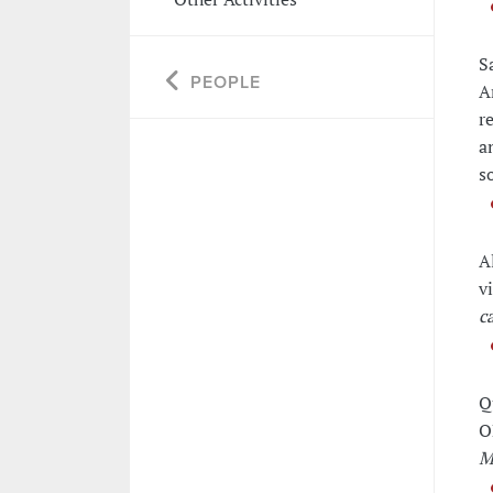
S
PEOPLE
A
r
a
s
A
v
c
Q
O
M