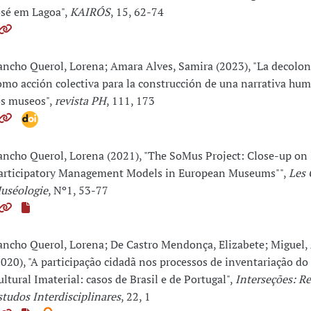
osé em Lagoa",
KAIRÓS
, 15, 62-74
ancho Querol, Lorena; Amara Alves, Samira (2023), "La decolon
omo acción colectiva para la construcción de una narrativa hu
os museos",
revista PH
, 111, 173
ancho Querol, Lorena (2021), "The SoMus Project: Close-up on
articipatory Management Models in European Museums"",
Les 
uséologie
, Nº1, 53-77
ancho Querol, Lorena; De Castro Mendonça, Elizabete; Miguel,
2020), "A participação cidadã nos processos de inventariação d
ultural Imaterial: casos de Brasil e de Portugal",
Interseções: Re
studos Interdisciplinares
, 22, 1