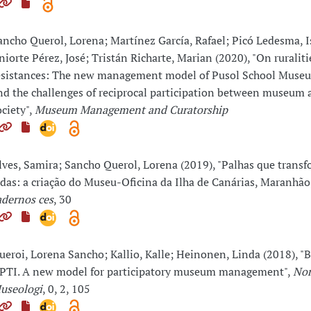
ancho Querol, Lorena; Martínez García, Rafael; Picó Ledesma, I
niorte Pérez, José; Tristán Richarte, Marian (2020), "On ruralit
esistances: The new management model of Pusol School Museu
nd the challenges of reciprocal participation between museum 
ociety",
Museum Management and Curatorship
lves, Samira; Sancho Querol, Lorena (2019), "Palhas que tran
idas: a criação do Museu-Oficina da Ilha de Canárias, Maranhão,
adernos ces
, 30
ueroi, Lorena Sancho; Kallio, Kalle; Heinonen, Linda (2018), "B
PTI. A new model for participatory museum management",
Nor
useologi
, 0, 2, 105