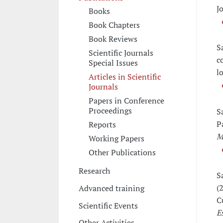
J
Books
Book Chapters
Book Reviews
S
Scientific Journals
c
Special Issues
l
Articles in Scientific
Journals
Papers in Conference
Proceedings
S
P
Reports
M
Working Papers
Other Publications
Research
S
(
Advanced training
C
Scientific Events
E
Other Activities