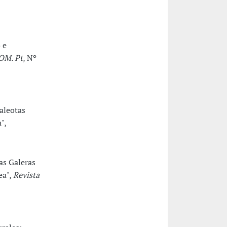
 e
OM. Pt
, Nº
aleotas
",
as Galeras
ea",
Revista