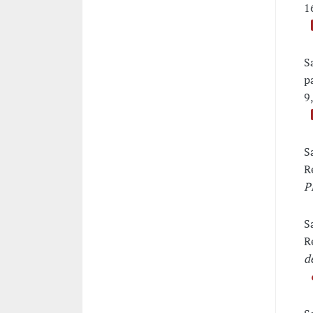
1
S
p
9
S
R
P
S
R
d