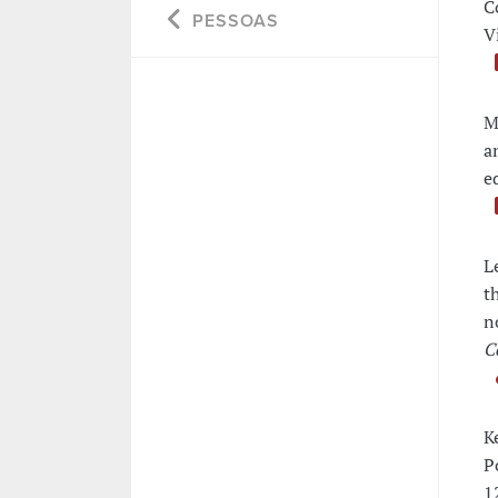
C
PESSOAS
V
M
a
e
L
t
n
C
K
P
1