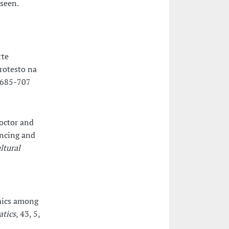
 seen.
rte
rotesto na
, 685-707
doctor and
encing and
ltural
amics among
atics
, 43, 5,