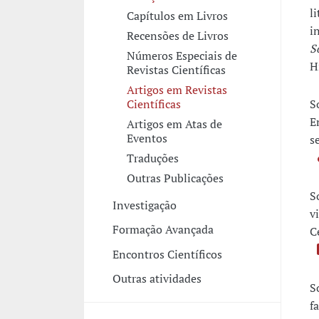
l
Capítulos em Livros
i
Recensões de Livros
S
Números Especiais de
H
Revistas Científicas
Artigos em Revistas
S
Científicas
E
Artigos em Atas de
Eventos
s
Traduções
Outras Publicações
S
Investigação
v
Formação Avançada
C
Encontros Científicos
Outras atividades
S
f