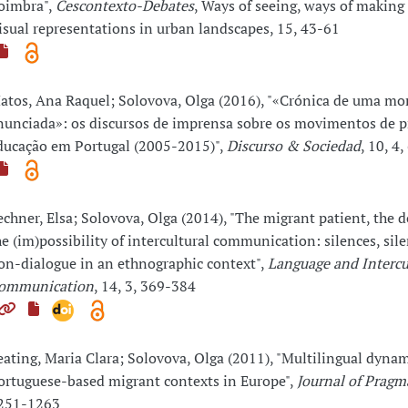
oimbra",
Cescontexto-Debates
, Ways of seeing, ways of making
isual representations in urban landscapes, 15, 43-61
atos, Ana Raquel; Solovova, Olga (2016), "«Crónica de uma mo
nunciada»: os discursos de imprensa sobre os movimentos de p
ducação em Portugal (2005-2015)",
Discurso & Sociedad
, 10, 4
echner, Elsa; Solovova, Olga (2014), "The migrant patient, the 
he (im)possibility of intercultural communication: silences, sil
on-dialogue in an ethnographic context",
Language and Intercu
ommunication
, 14, 3, 369-384
eating, Maria Clara; Solovova, Olga (2011), "Multilingual dyn
ortuguese-based migrant contexts in Europe",
Journal of Pragm
251-1263