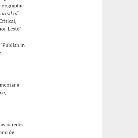
thnographic
urnal of
ritical,
mor-Leste"
 "Publish in
e
umentar a
pa
,
 as paredes
bano de