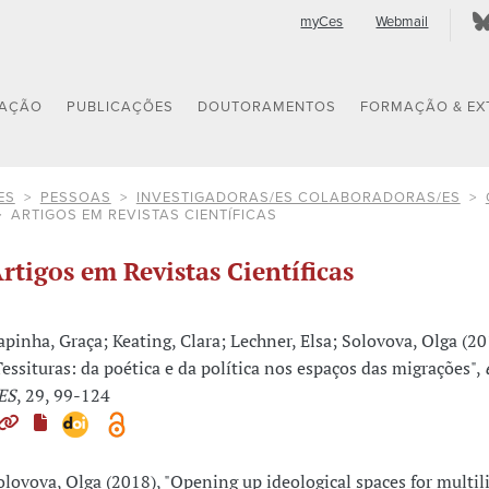
myCes
Webmail
GAÇÃO
PUBLICAÇÕES
DOUTORAMENTOS
FORMAÇÃO & EX
ES
PESSOAS
INVESTIGADORAS/ES COLABORADORAS/ES
ARTIGOS EM REVISTAS CIENTÍFICAS
rtigos em Revistas Científicas
apinha, Graça; Keating, Clara; Lechner, Elsa; Solovova, Olga (20
Tessituras: da poética e da política nos espaços das migrações",
ES
, 29, 99-124
olovova, Olga (2018), "Opening up ideological spaces for multil