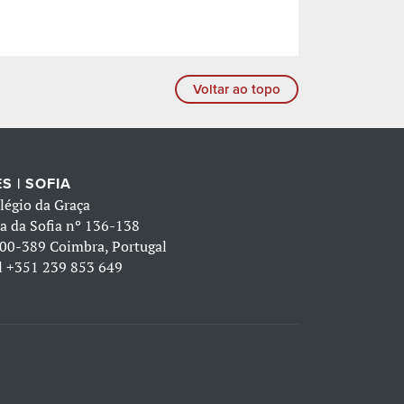
Voltar ao topo
S | SOFIA
légio da Graça
a da Sofia nº 136-138
00-389 Coimbra, Portugal
l
+351 239 853 649