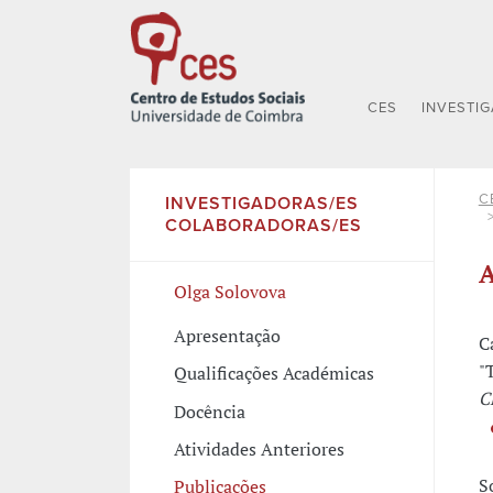
CES
INVESTI
C
INVESTIGADORAS/ES
COLABORADORAS/ES
A
Olga Solovova
Apresentação
C
"
Qualificações Académicas
C
Docência
Atividades Anteriores
S
Publicações