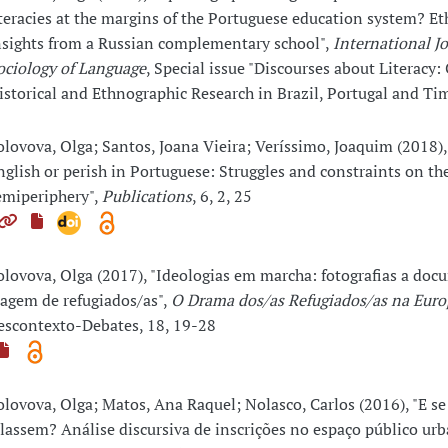
iteracies at the margins of the Portuguese education system? E
nsights from a Russian complementary school",
International Jo
ociology of Language
, Special issue "Discourses about Literacy: C
istorical and Ethnographic Research in Brazil, Portugal and Ti
olovova, Olga; Santos, Joana Vieira; Veríssimo, Joaquim (2018),
nglish or perish in Portuguese: Struggles and constraints on th
emiperiphery",
Publications
, 6, 2, 25
olovova, Olga (2017), "Ideologias em marcha: fotografias a doc
iagem de refugiados/as",
O Drama dos/as Refugiados/as na Euro
escontexto-Debates, 18, 19-28
olovova, Olga; Matos, Ana Raquel; Nolasco, Carlos (2016), "E se
alassem? Análise discursiva de inscrições no espaço público ur