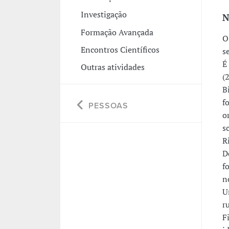
Investigação
N
Formação Avançada
O
Encontros Científicos
s
É
Outras atividades
(
B
f
PESSOAS
o
s
R
D
f
n
U
r
F