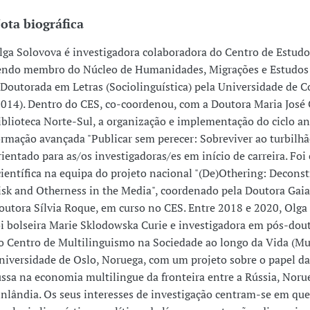
ota biográfica
lga Solovova é investigadora colaboradora do Centro de Estudo
endo membro do Núcleo de Humanidades, Migrações e Estudos 
 Doutorada em Letras (Sociolinguística) pela Universidade de 
2014). Dentro do CES, co-coordenou, com a Doutora Maria José 
iblioteca Norte-Sul, a organização e implementação do ciclo an
ormação avançada "Publicar sem perecer: Sobreviver ao turbilhã
rientado para as/os investigadoras/es em início de carreira. Foi
científica na equipa do projeto nacional "(De)Othering: Deconst
isk and Otherness in the Media", coordenado pela Doutora Gaia
outora Sílvia Roque, em curso no CES. Entre 2018 e 2020, Olga
oi bolseira Marie Sklodowska Curie e investigadora em pós-do
o Centro de Multilinguismo na Sociedade ao longo da Vida (Mu
niversidade de Oslo, Noruega, com um projeto sobre o papel da
ussa na economia multilingue da fronteira entre a Rússia, Noru
inlândia. Os seus interesses de investigação centram-se em que