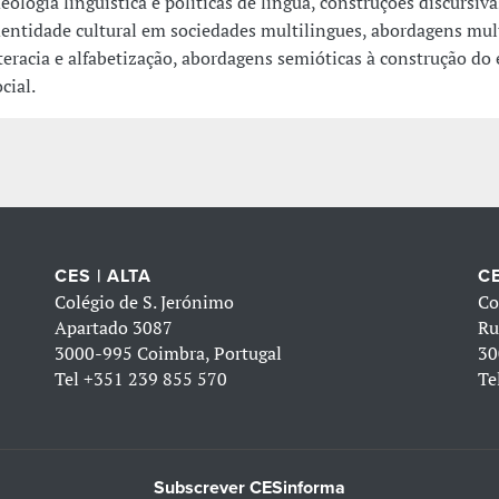
deologia linguística e políticas de língua, construções discursiva
dentidade cultural em sociedades multilingues, abordagens mul
iteracia e alfabetização, abordagens semióticas à construção do
cial.
CES | ALTA
CE
Colégio de S. Jerónimo
Co
Apartado 3087
Ru
3000-995 Coimbra, Portugal
30
Tel
+351 239 855 570
Te
Subscrever CESinforma