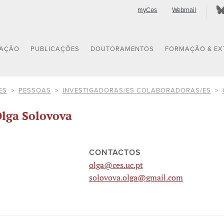
myCes
Webmail
GAÇÃO
PUBLICAÇÕES
DOUTORAMENTOS
FORMAÇÃO & EX
ES
PESSOAS
INVESTIGADORAS/ES COLABORADORAS/ES
lga Solovova
CONTACTOS
olga@ces.uc.pt
solovova.olga@gmail.com