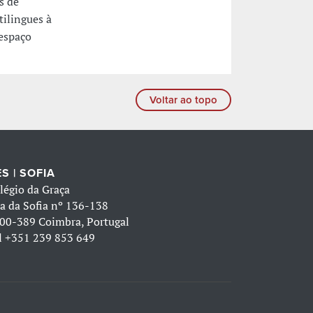
s de
tilingues à
 espaço
Voltar ao topo
S | SOFIA
légio da Graça
a da Sofia nº 136-138
00-389 Coimbra, Portugal
l
+351 239 853 649