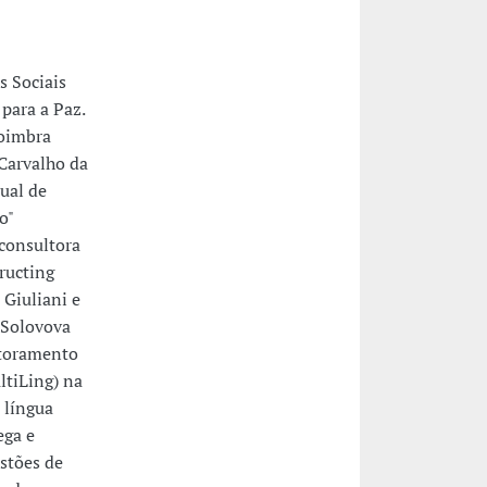
s Sociais
para a Paz.
Coimbra
Carvalho da
ual de
o"
 consultora
ructing
 Giuliani e
 Solovova
utoramento
ltiLing) na
 língua
ega e
stões de