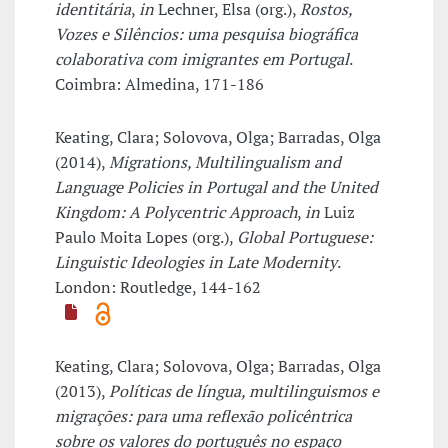
identitária
,
in
Lechner, Elsa (org.),
Rostos,
Vozes e Silêncios: uma pesquisa biográfica
colaborativa com imigrantes em Portugal
.
Coimbra: Almedina, 171-186
Keating, Clara; Solovova, Olga; Barradas, Olga
(2014),
Migrations, Multilingualism and
Language Policies in Portugal and the United
Kingdom: A Polycentric Approach
,
in
Luiz
Paulo Moita Lopes (org.),
Global Portuguese:
Linguistic Ideologies in Late Modernity
.
London: Routledge, 144-162
Keating, Clara; Solovova, Olga; Barradas, Olga
(2013),
Políticas de língua, multilinguismos e
migrações: para uma reflexão policêntrica
sobre os valores do português no espaço