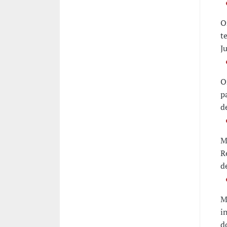
O
t
J
O
p
d
M
R
d
M
i
d