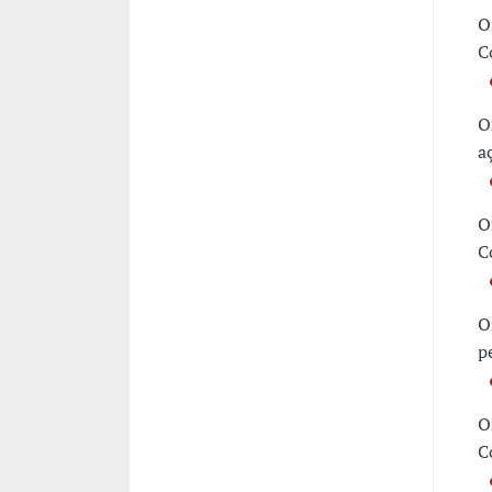
O
C
O
a
O
C
O
p
O
C