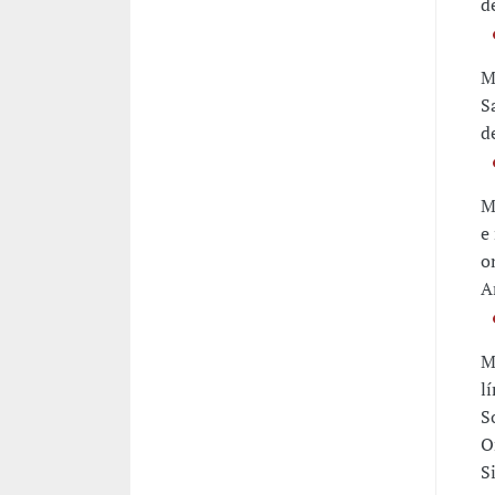
d
M
S
d
M
e
o
A
M
l
S
O
Si