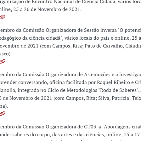
rganização de Encontro Nacional de Ciência Cidadã, vários loca
nline, 25 a 26 de Novembro de 2021.
embro da Comissão Organizadora de Sessão inversa "O potenci
edagógico da ciência cidadã", vários locais do país e online, 25 
ovembro de 2021 (com Campos, Rita; Pato de Carvalho, Cláudia
asco).
embro da Comissão Organizadora de As emoções e a investigaçã
prender conversando, oficina facilitada por Raquel Ribeiro e Cr
ianolla, integrada no Ciclo de Metodologias "Roda de Saberes".,
0 de Novembro de 2021 (com Campos, Rita; Silva, Patrícia; Teix
na).
embro da Comissão Organizadora de GT03_a: Abordagens criat
aúde: saberes do corpo, das artes e das ciências, online, 15 a 1