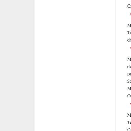
C
M
T
d
M
d
p
S
M
C
M
T
O