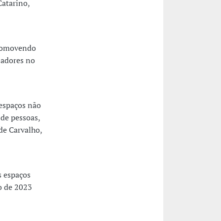
Catarino,
promovendo
zadores no
espaços não
 de pessoas,
de Carvalho,
 espaços
o de 2023