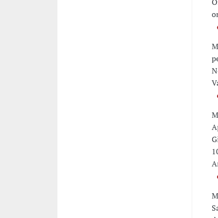
O
o
M
p
N
V
M
A
G
1
A
M
S