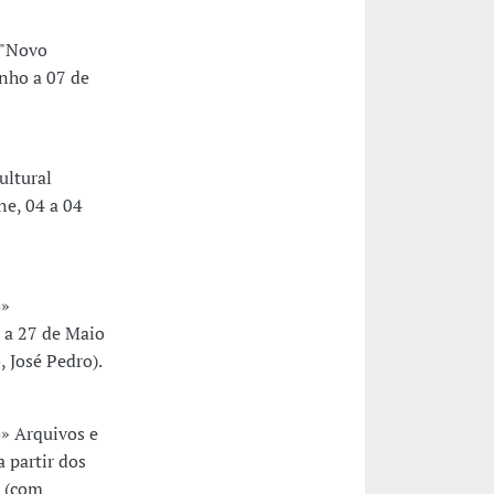
 "Novo
unho a 07 de
ultural
ne, 04 a 04
o»
 a 27 de Maio
 José Pedro).
» Arquivos e
 partir dos
1 (com