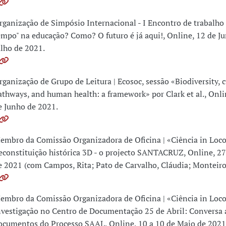
rganização de Simpósio Internacional - I Encontro de trabalho
empo" na educação? Como? O futuro é já aqui!, Online, 12 de J
ulho de 2021.
rganização de Grupo de Leitura | Ecosoc, sessão «Biodiversity, c
athways, and human health: a framework» por Clark et al., Onli
e Junho de 2021.
embro da Comissão Organizadora de Oficina | «Ciência in Loc
econstituição histórica 3D - o projecto SANTACRUZ, Online, 27
e 2021 (com Campos, Rita; Pato de Carvalho, Cláudia; Monteiro,
embro da Comissão Organizadora de Oficina | «Ciência in Loco
nvestigação no Centro de Documentação 25 de Abril: Conversa a
ocumentos do Processo SAAL, Online, 10 a 10 de Maio de 202