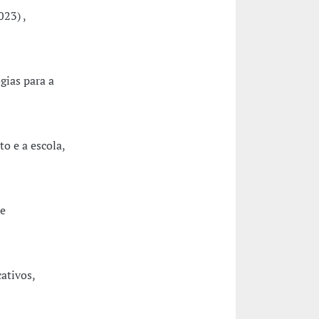
23) ,
gias para a
o e a escola,
 e
ativos,