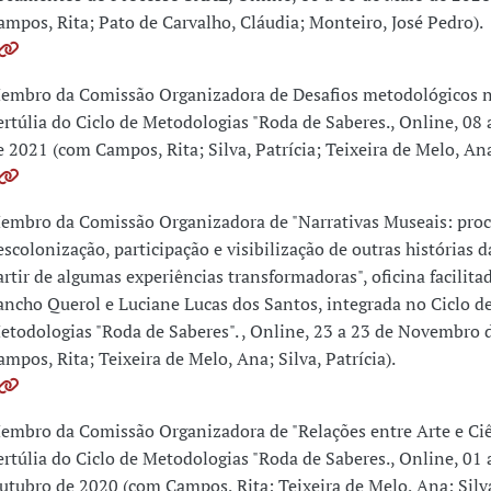
ampos, Rita; Pato de Carvalho, Cláudia; Monteiro, José Pedro).
embro da Comissão Organizadora de Desafios metodológicos 
ertúlia do Ciclo de Metodologias "Roda de Saberes., Online, 08 
e 2021 (com Campos, Rita; Silva, Patrícia; Teixeira de Melo, Ana
embro da Comissão Organizadora de "Narrativas Museais: proc
escolonização, participação e visibilização de outras histórias d
artir de algumas experiências transformadoras", oficina facilita
ancho Querol e Luciane Lucas dos Santos, integrada no Ciclo d
etodologias "Roda de Saberes". , Online, 23 a 23 de Novembro
ampos, Rita; Teixeira de Melo, Ana; Silva, Patrícia).
embro da Comissão Organizadora de "Relações entre Arte e Ciê
ertúlia do Ciclo de Metodologias "Roda de Saberes., Online, 01 
utubro de 2020 (com Campos, Rita; Teixeira de Melo, Ana; Silva