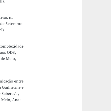
l).
ivas na
7 de Setembro
l).
 complexidade
 aos ODS,
 de Melo,
nicação entre
la Guilherme e
Saberes". ,
e Melo, Ana;