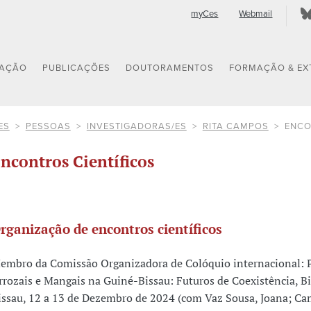
myCes
Webmail
GAÇÃO
PUBLICAÇÕES
DOUTORAMENTOS
FORMAÇÃO & EX
ES
PESSOAS
INVESTIGADORAS/ES
RITA CAMPOS
ENCO
ncontros Científicos
rganização de encontros científicos
embro da Comissão Organizadora de Colóquio internacional: P
rrozais e Mangais na Guiné-Bissau: Futuros de Coexistência, B
issau, 12 a 13 de Dezembro de 2024 (com Vaz Sousa, Joana; Ca