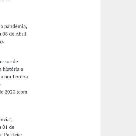
na pandemia,
a 08 de Abril
).
essos de
a história a
da por Lorena
e
 de 2020 (com
ncia",
a 01 de
, Patrícia;