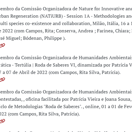
embro da Comissão Organizadora de Nature for Innovative and
rban Regeneration (NATiURB) - Session 1A - Methodologies and
ulti species co-existence and collaboration, Milão, Itália, 16 a
e 2022 (com Campos, Rita; Conserva, Andrea ; Farinea, Chiara;
osé Miguel; Bódenan, Philippe ).
embro da Comissão Organizadora de Humanidades Ambientais:
rática - Tertúlia | Roda de Saberes VI, dinamizada por Patrícia V
7 a 07 de Abril de 2022 (com Campos, Rita Silva, Patrícia).
embro da Comissão Organizadora de Humanidades Ambientais
ontestadas, , oficina facilitada por Patrícia Vieira e Joana Sousa
iclo de Metodologias "Roda de Saberes". , online, 01 a 01 de Fev
022 (com Campos, Rita Silva, Patrícia).