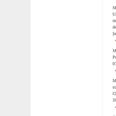
M
U
m
d
J
M
P
0
M
c
C
2