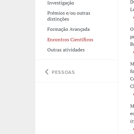
D
Investigação
Lu
Prémios e/ou outras
distinções
O
Formação Avançada
p
Encontros Científicos
B
Outras atividades
M
f
PESSOAS
C
C
M
e
(