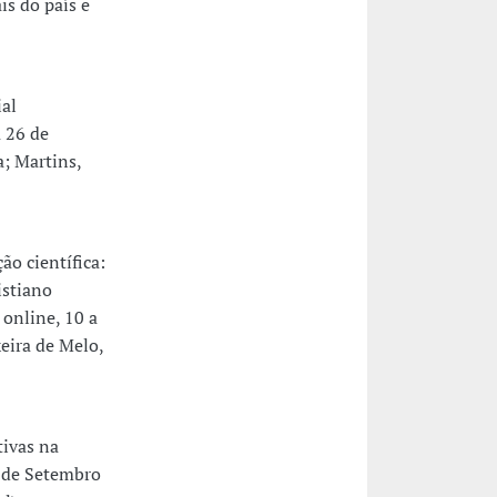
is do país e
al
a 26 de
; Martins,
o científica:
istiano
 online, 10 a
eira de Melo,
ivas na
7 de Setembro