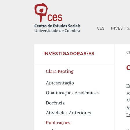
CES
INVESTI
C
INVESTIGADORAS/ES
C
Clara Keating
Apresentação
K
Qualificações Académicas
e
t
Docência
i
Atividades Anteriores
L
Publicações