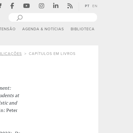
PT
EN
TENSÃO
AGENDA & NOTÍCIAS
BIBLIOTECA
BLICAÇÕES
CAPÍTULOS EM LIVROS
ment:
udents at
stic and
in: Peter