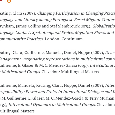
eating, Clara (2009),
Changing Participation in Changing Practi
anguage and Literacy among Portuguese Based Migrant Contex
aynham, James Collins and Stef Slembrouck (org.),
Globalizati
anguage Contact: Spatiotemporal Scales, Migration Flows, and
ommunicative Practices
. London: Continuum
eating, Clara; Guilherme, Manuela; Daniel, Hoppe (2009),
Diver
anagement: negotiating representations in multicultural cont
uilherme, E. Glaser & M. C. Mendez-Garcia (org.),
Intercultural
n Multicultural Groups
. Clevedon: Multilingual Matters
uilherme, Manuela; Keating, Clara; Hoppe, Daniel (2009),
Inter
esponsibility: Power and Ethics in Intercultural Dialogue and I
n
M. Guilherme, E. Glaser, M. C. Mendez-Garcia & Terry Mughan 
rg.),
Intercultural Dynamics in Multicultural Groups
. Clevedon:
ultilingual Matters