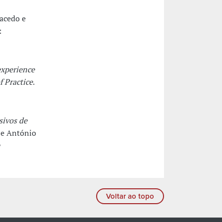
acedo e
:
experience
 Practice
.
sivos de
 e António
Voltar ao topo