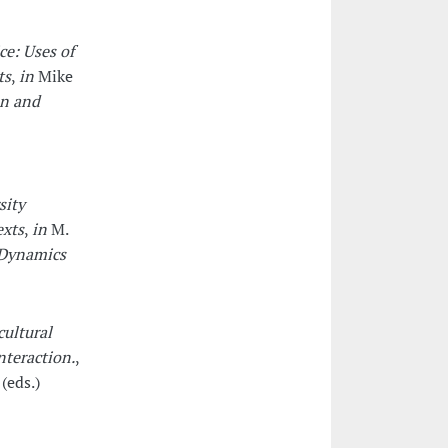
ce: Uses of
ts
,
in
Mike
on and
sity
exts
,
in
M.
 Dynamics
cultural
nteraction.
,
(eds.)