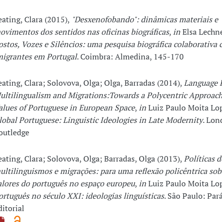
eating, Clara (2015),
"Desxenofobando": dinâmicas materiais e
ovimentos dos sentidos nas oficinas biográficas
,
in
Elsa Lechner
ostos, Vozes e Silêncios: uma pesquisa biográfica colaborativa
migrantes em Portugal
. Coimbra: Almedina, 145-170
eating, Clara; Solovova, Olga; Olga, Barradas (2014),
Language P
ultilingualism and Migrations:Towards a Polycentric Approach
alues of Portuguese in European Space
,
in
Luiz Paulo Moita Lope
lobal Portuguese: Linguistic Ideologies in Late Modernity
. Lon
outledge
eating, Clara; Solovova, Olga; Barradas, Olga (2013),
Políticas d
ultilinguismos e migrações: para uma reflexão policêntrica sob
alores do português no espaço europeu
,
in
Luiz Paulo Moita Lope
ortuguês no século XXI: ideologias linguísticas
. São Paulo: Par
ditorial