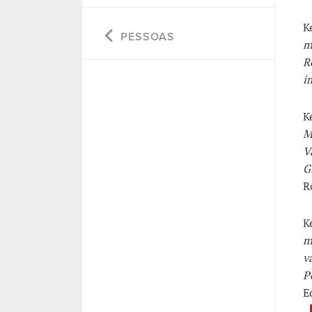
K
PESSOAS
m
R
i
K
M
V
G
R
K
m
v
P
E