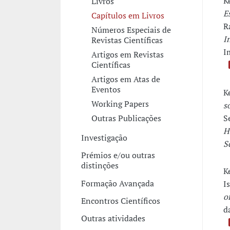
K
Livros
E
Capítulos em Livros
R
Números Especiais de
I
Revistas Científicas
I
Artigos em Revistas
Científicas
Artigos em Atas de
Eventos
K
Working Papers
s
S
Outras Publicações
H
Investigação
S
Prémios e/ou outras
distinções
K
Formação Avançada
I
o
Encontros Científicos
d
Outras atividades