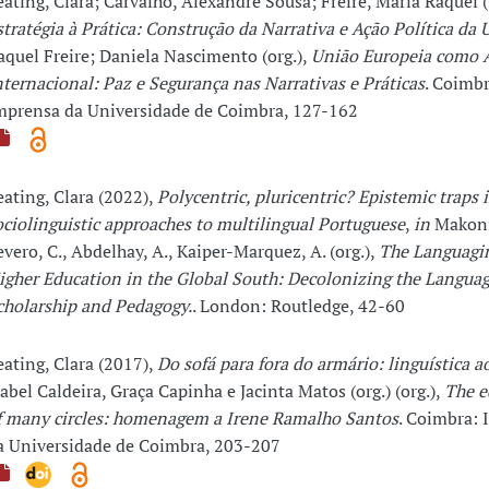
eating, Clara; Carvalho, Alexandre Sousa; Freire, Maria Raquel 
stratégia à Prática: Construção da Narrativa e Ação Política da 
aquel Freire; Daniela Nascimento (org.),
União Europeia como 
nternacional: Paz e Segurança nas Narrativas e Práticas
. Coimbr
mprensa da Universidade de Coimbra, 127-162
eating, Clara (2022),
Polycentric, pluricentric? Epistemic traps 
ociolinguistic approaches to multilingual Portuguese
,
in
Makoni,
evero, C., Abdelhay, A., Kaiper-Marquez, A. (org.),
The Languagin
igher Education in the Global South: Decolonizing the Languag
cholarship and Pedagogy.
. London: Routledge, 42-60
eating, Clara (2017),
Do sofá para fora do armário: linguística a
sabel Caldeira, Graça Capinha e Jacinta Matos (org.) (org.),
The e
f many circles: homenagem a Irene Ramalho Santos
. Coimbra:
a Universidade de Coimbra, 203-207