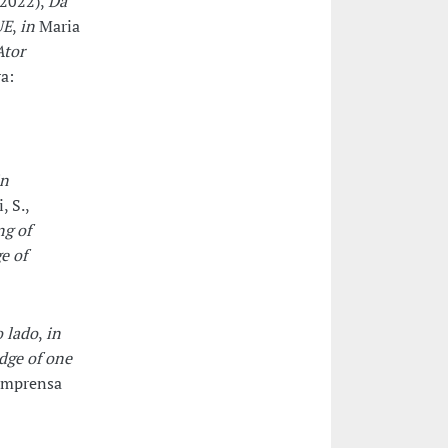
(2022),
Da
UE
,
in
Maria
Ator
a:
in
 S.,
g of
e of
o lado
,
in
dge of one
 Imprensa