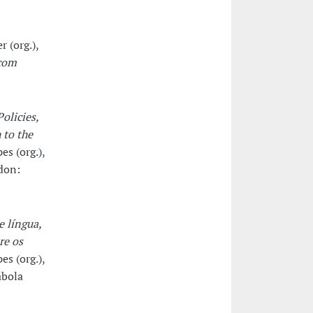
 (org.),
 com
olicies,
 to the
s (org.),
don:
e língua,
re os
s (org.),
ábola