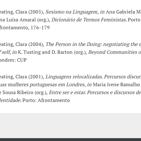
eating, Clara (2005),
Sexismo na Linguagem
,
in
Ana Gabriela M
na Luísa Amaral (org.),
Dicionário de Termos Feministas
. Porto
frontamento, 176-179
eating, Clara (2004),
The Person in the Doing: negotiating the 
 self
,
in
K. Tusting and D. Barton (org.),
Beyond Communities of
ondres: CUP
eating, Clara (2001),
Linguagens relocalizadas. Percursos discur
uas mulheres portuguesas em Londres
,
in
Maria Irene Ramalho
e Sousa Ribeiro (org.),
Entre ser e estar. Percursos e discursos de
dentidade
. Porto: Afrontamento