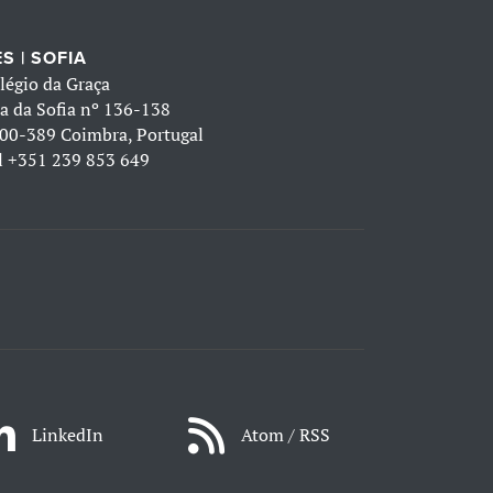
S | SOFIA
légio da Graça
a da Sofia nº 136-138
00-389 Coimbra, Portugal
l
+351 239 853 649
LinkedIn
Atom / RSS