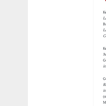
K
L
B
L
C
K
M
G
i
G
R
i
(o
M