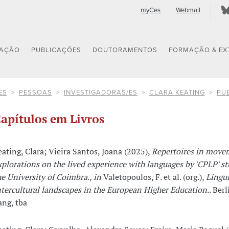
myCes
Webmail
GAÇÃO
PUBLICAÇÕES
DOUTORAMENTOS
FORMAÇÃO & EX
ES
PESSOAS
INVESTIGADORAS/ES
CLARA KEATING
PU
apítulos em Livros
eating, Clara; Vieira Santos, Joana (2025),
Repertoires in move
xplorations on the lived experience with languages by 'CPLP' st
he University of Coimbra.
,
in
Valetopoulos, F. et al. (org.),
Lingui
ntercultural landscapes in the European Higher Education.
. Berl
ang, tba