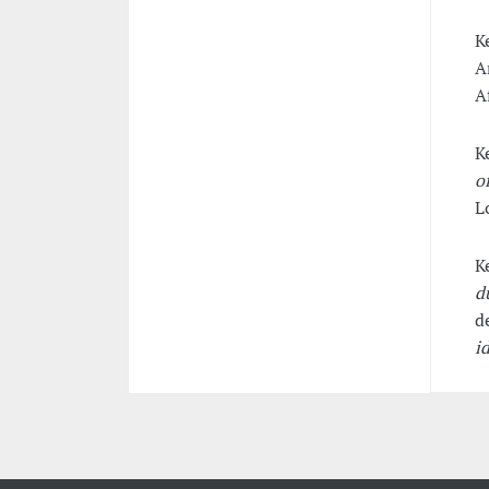
K
A
A
K
of
L
K
d
d
i