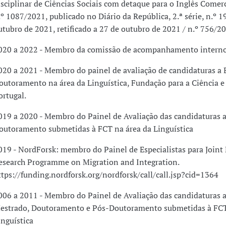
isciplinar de Ciências Sociais com detaque para o Inglês Comerc
.º 1087/2021, publicado no Diário da República, 2.ª série, n.º 1
utubro de 2021, retificado a 27 de outubro de 2021 / n.º 756/2
020 a 2022 - Membro da comissão de acompanhamento intern
020 a 2021 - Membro do painel de avaliação de candidaturas a 
outoramento na área da Linguística, Fundação para a Ciência e
ortugal.
019 a 2020 - Membro do Painel de Avaliação das candidaturas a
outoramento submetidas à FCT na área da Linguística
019 - NordForsk: membro do Painel de Especialistas para Joint
esearch Programme on Migration and Integration.
ttps://funding.nordforsk.org/nordforsk/call/call.jsp?cid=1364
006 a 2011 - Membro do Painel de Avaliação das candidaturas a
estrado, Doutoramento e Pós-Doutoramento submetidas à FCT
inguística