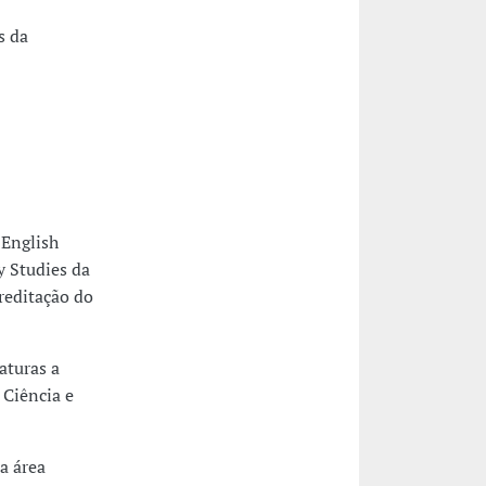
s da
 English
ry Studies da
reditação do
aturas a
 Ciência e
a área