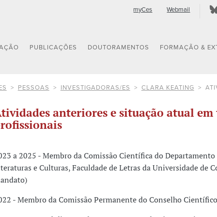
myCes
Webmail
GAÇÃO
PUBLICAÇÕES
DOUTORAMENTOS
FORMAÇÃO & EX
ES
PESSOAS
INVESTIGADORAS/ES
CLARA KEATING
AT
tividades anteriores e situação atual em 
rofissionais
023 a 2025 - Membro da Comissão Científica do Departamento 
iteraturas e Culturas, Faculdade de Letras da Universidade de 
andato)
022 - Membro da Comissão Permanente do Conselho Científic