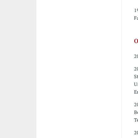
1
F
O
2
2
S
U
E
2
B
T
2