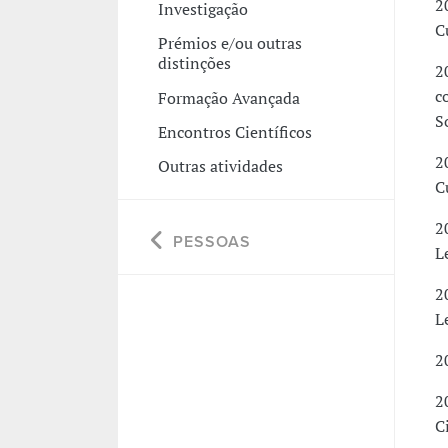
2
Investigação
C
Prémios e/ou outras
distinções
2
c
Formação Avançada
S
Encontros Científicos
2
Outras atividades
C
2
PESSOAS
L
2
L
2
2
C