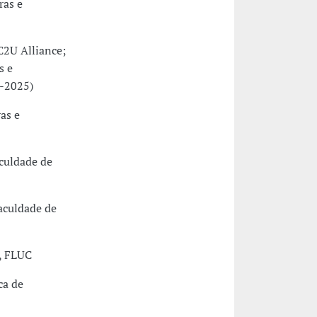
ras e
C2U Alliance;
s e
4-2025)
as e
culdade de
aculdade de
, FLUC
ca de