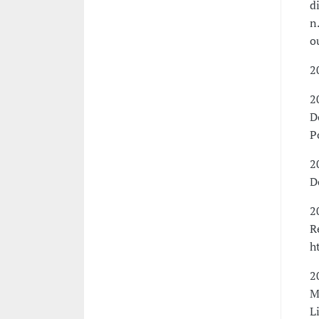
d
n
o
2
2
D
P
2
D
2
R
h
2
M
L