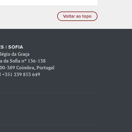
Voltar ao topo
S | SOFIA
légio da Graça
a da Sofia nº 136-138
00-389 Coimbra, Portugal
l
+351 239 853 649