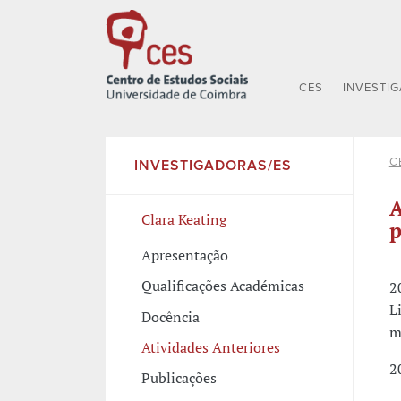
CES
INVESTI
C
INVESTIGADORAS/ES
A
Clara Keating
p
Apresentação
Qualificações Académicas
2
L
Docência
m
Atividades Anteriores
2
Publicações