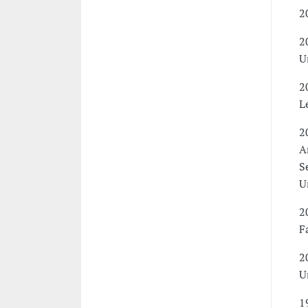
2
2
U
2
L
2
A
S
U
2
F
2
U
1