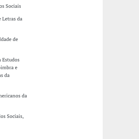
os Sociais
 Letras da
uldade de
m Estudos
oimbra e
as da
mericanos da
os Sociais,