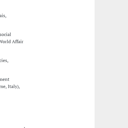
ais,
social
World Affair
cies,
pment
me, Italy),