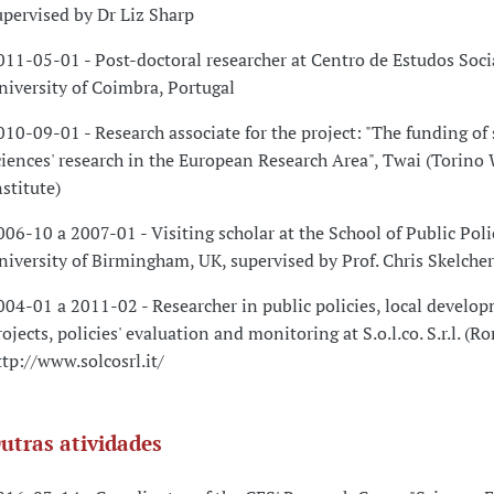
upervised by Dr Liz Sharp
011-05-01 - Post-doctoral researcher at Centro de Estudos Soci
niversity of Coimbra, Portugal
010-09-01 - Research associate for the project: "The funding of 
ciences' research in the European Research Area", Twai (Torino 
nstitute)
006-10 a 2007-01 - Visiting scholar at the School of Public Poli
niversity of Birmingham, UK, supervised by Prof. Chris Skelcher
004-01 a 2011-02 - Researcher in public policies, local develo
ojects, policies' evaluation and monitoring at S.o.l.co. S.r.l. (Ro
ttp://www.solcosrl.it/
utras atividades