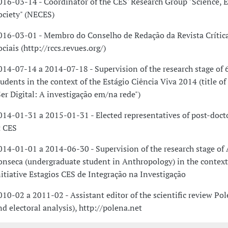
016-03-14 - Coordinator of the CES' Research Group "Science,
ociety" (NECES)
016-03-01 - Membro do Conselho de Redação da Revista Crítica
ociais (http://rccs.revues.org/)
014-07-14 a 2014-07-18 - Supervision of the research stage of 
tudents in the context of the Estágio Ciência Viva 2014 (title of 
Ser Digital: A investigação em/na rede")
014-01-31 a 2015-01-31 - Elected representatives of post-docto
t CES
014-01-01 a 2014-06-30 - Supervision of the research stage of
onseca (undergraduate student in Anthropology) in the context
nitiative Estagios CES de Integração na Investigação
010-02 a 2011-02 - Assistant editor of the scientific review Pole
nd electoral analysis), http://polena.net