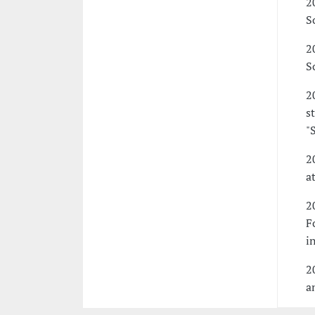
2
S
2
S
2
s
"
2
a
2
F
i
2
a