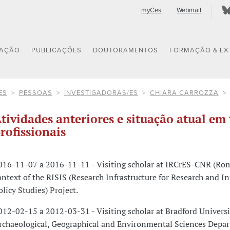
myCes
Webmail
GAÇÃO
PUBLICAÇÕES
DOUTORAMENTOS
FORMAÇÃO & EX
ES
PESSOAS
INVESTIGADORAS/ES
CHIARA CARROZZA
tividades anteriores e situação atual em 
rofissionais
016-11-07 a 2016-11-11 - Visiting scholar at IRCrES-CNR (Rom
ontext of the RISIS (Research Infrastructure for Research and I
olicy Studies) Project.
012-02-15 a 2012-03-31 - Visiting scholar at Bradford Universi
rchaeological, Geographical and Environmental Sciences Depa