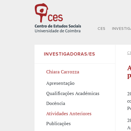
CES
INVESTI
C
INVESTIGADORAS/ES
A
Chiara Carrozza
p
Apresentação
Qualificações Académicas
2
c
Docência
P
Atividades Anteriores
2
Publicações
A