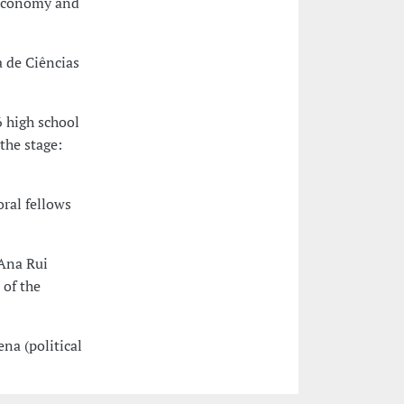
 Economy and
 de Ciências
6 high school
the stage:
ral fellows
 Ana Rui
 of the
na (political