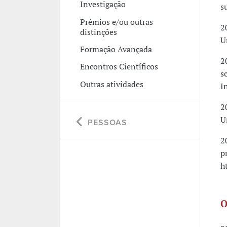
Investigação
s
Prémios e/ou outras
2
distinções
U
Formação Avançada
2
Encontros Científicos
s
Outras atividades
I
2
U
PESSOAS
2
pr
h
O