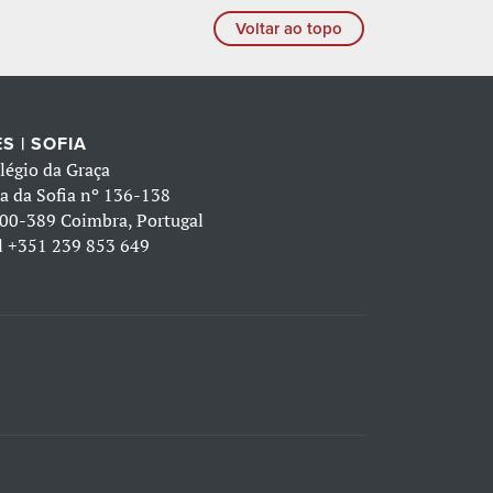
Voltar ao topo
S | SOFIA
légio da Graça
a da Sofia nº 136-138
00-389 Coimbra, Portugal
l
+351 239 853 649