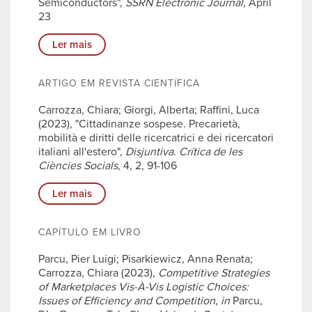
Semiconductors",
SSRN Electronic Journal
, April
23
Ler mais
ARTIGO EM REVISTA CIENTÍFICA
Carrozza, Chiara; Giorgi, Alberta; Raffini, Luca
(2023), "Cittadinanze sospese. Precarietà,
mobilità e diritti delle ricercatrici e dei ricercatori
italiani all'estero",
Disjuntiva. Crítica de les
Ciències Socials
, 4, 2, 91-106
Ler mais
CAPÍTULO EM LIVRO
Parcu, Pier Luigi; Pisarkiewicz, Anna Renata;
Carrozza, Chiara (2023),
Competitive Strategies
of Marketplaces Vis-À-Vis Logistic Choices:
Issues of Efficiency and Competition
,
in
Parcu,