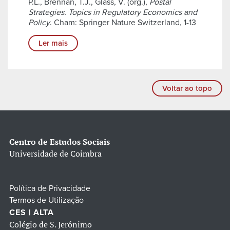
P.L., Brennan, T.J., Glass, V. (org.),
Postal
Strategies. Topics in Regulatory Economics and
Policy
. Cham: Springer Nature Switzerland, 1-13
Ler mais
Voltar ao topo
Centro de Estudos Sociais
Universidade de Coimbra
Política de Privacidade
Termos de Utilização
CES | ALTA
Colégio de S. Jerónimo