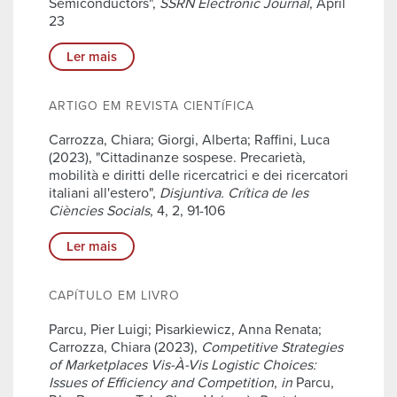
Semiconductors",
SSRN Electronic Journal
, April
23
Ler mais
ARTIGO EM REVISTA CIENTÍFICA
Carrozza, Chiara; Giorgi, Alberta; Raffini, Luca
(2023), "Cittadinanze sospese. Precarietà,
mobilità e diritti delle ricercatrici e dei ricercatori
italiani all'estero",
Disjuntiva. Crítica de les
Ciències Socials
, 4, 2, 91-106
Ler mais
CAPÍTULO EM LIVRO
Parcu, Pier Luigi; Pisarkiewicz, Anna Renata;
Carrozza, Chiara (2023),
Competitive Strategies
of Marketplaces Vis-À-Vis Logistic Choices:
Issues of Efficiency and Competition
,
in
Parcu,