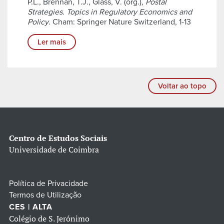
P.L., Brennan, T.J., Glass, V. (org.),
Postal
Strategies. Topics in Regulatory Economics and
Policy
. Cham: Springer Nature Switzerland, 1-13
Ler mais
Voltar ao topo
Centro de Estudos Sociais
Universidade de Coimbra
Política de Privacidade
Termos de Utilização
CES | ALTA
Colégio de S. Jerónimo