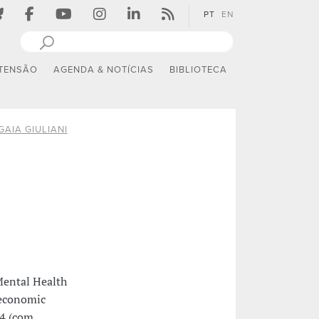
PT
EN
TENSÃO
AGENDA & NOTÍCIAS
BIBLIOTECA
GAIA GIULIANI
ental Health
 economic
24 (com