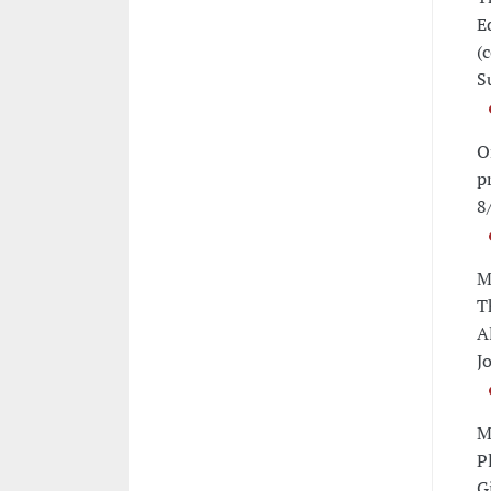
E
(
S
O
p
8
M
T
A
J
M
P
G