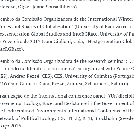
olovova, Olga; , Joana Sousa Ribeiro).
embro da Comissão Organizadora de the International Winter
Times and Spaces of Globalization" (University of Padova) co-o
extgeneration Global Studies and InteRGRace, University of Pa
e Fevereiro de 2017 (com Giuliani, Gaia; , Nextgeneration Global
nteRGRace).
embro da Comissão Organizadora de the Research seminar: "C
o-mundo na literatura e no cinema" co-organised with Fabric
CES), Andrea Pezzé (CES), CES, University of Coimbra (Portugal)
016 (com Giuliani, Gaia; Pezzé, Andrea; Schurmans, Fabrice).
rganização de the International conference panel: "(Un)discipl
ovements: Ecology, Race, and Resistance in the Government of 
he Undisciplined Environments International Conference of th
etwork of Political Ecology (ENTITLE), KTH, Stockholm (Swede
arço 2016.