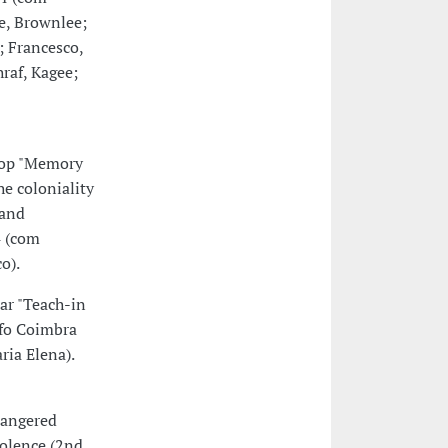
ne, Brownlee;
; Francesco,
hraf, Kagee;
hop "Memory
e coloniality
 and
4 (com
o).
r "Teach-in
 fo Coimbra
ria Elena).
dangered
iolence (2nd