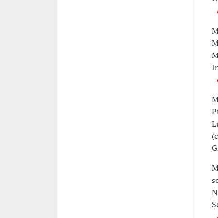
M
M
M
I
M
P
L
(
G
M
s
N
S