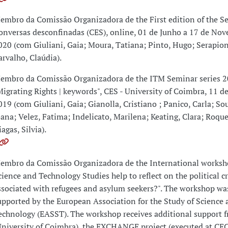
embro da Comissão Organizadora de the First edition of the Se
onversas desconfinadas (CES), online, 01 de Junho a 17 de No
020 (com Giuliani, Gaia; Moura, Tatiana; Pinto, Hugo; Serapion
arvalho, Claúdia).
embro da Comissão Organizadora de the ITM Seminar series 
Migrating Rights | keywords", CES - University of Coimbra, 11 
019 (com Giuliani, Gaia; Gianolla, Cristiano ; Panico, Carla; So
oana; Velez, Fatima; Indelicato, Marilena; Keating, Clara; Roque,
agas, Silvia).
embro da Comissão Organizadora de the International worksh
cience and Technology Studies help to reflect on the political cr
ssociated with refugees and asylum seekers?". The workshop was
upported by the European Association for the Study of Science 
echnology (EASST). The workshop receives additional support 
University of Coimbra), the EXCHANGE project (executed at CEC