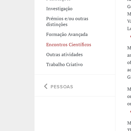
G
Investigação
M
Prémios e/ou outras
V
distinções
L
Formação Avançada
Encontros Científicos
M
Outras atividades
a
o
Trabalho Criativo
a
G
PESSOAS
M
o
o
M
T