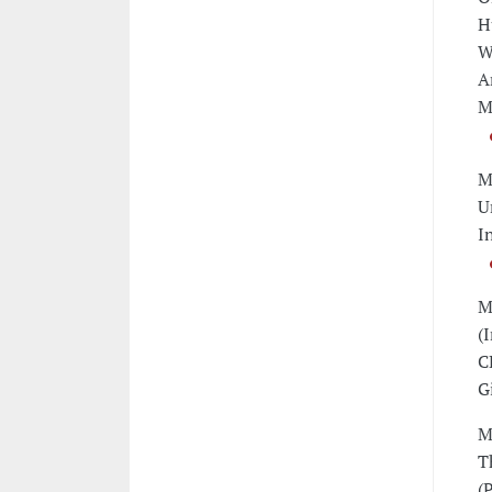
H
W
A
M
M
U
I
M
(
C
G
M
T
(