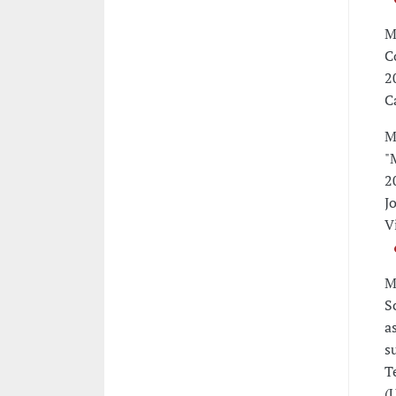
M
C
2
C
M
"
2
J
Vi
M
S
a
s
T
(