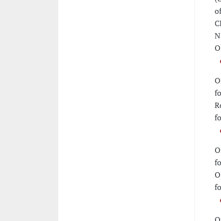
o
C
N
O
O
f
R
f
O
f
O
f
O