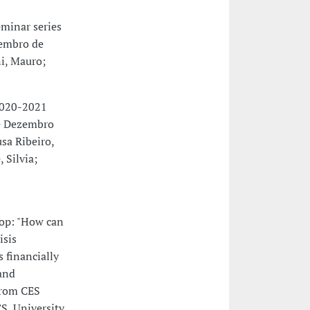
minar series
vembro de
i, Mauro;
2020-2021
de Dezembro
usa Ribeiro,
 Silvia;
op: "How can
isis
 financially
and
from CES
S, University