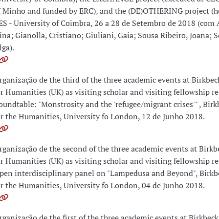
f Minho and funded by ERC), and the (DE)OTHERING project (hel
ES - University of Coimbra, 26 a 28 de Setembro de 2018 (com
ina; Gianolla, Cristiano; Giuliani, Gaia; Sousa Ribeiro, Joana; 
lga).
rganização de the third of the three academic events at Birkbec
or Humanities (UK) as visiting scholar and visiting fellowship re
oundtable: "Monstrosity and the 'refugee/migrant crises'" , Birk
or the Humanities, University fo London, 12 de Junho 2018.
rganização de the second of the three academic events at Birkb
or Humanities (UK) as visiting scholar and visiting fellowship re
pen interdisciplinary panel on "Lampedusa and Beyond", Birkbe
or the Humanities, University fo London, 04 de Junho 2018.
rganização de the first of the three academic events at Birkbeck 