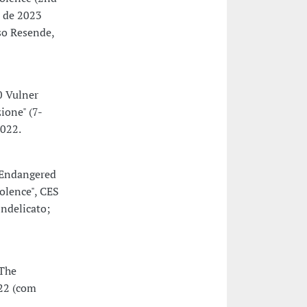
o de 2023
oso Resende,
0 Vulner
ione" (7-
2022.
"Endangered
iolence", CES
Indelicato;
The
022 (com