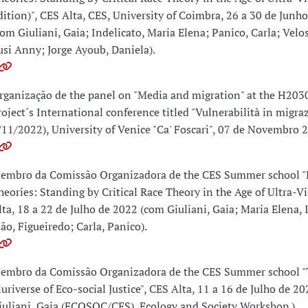
dition)", CES Alta, CES, University of Coimbra, 26 a 30 de Junh
com Giuliani, Gaia; Indelicato, Maria Elena; Panico, Carla; Vel
usi Anny; Jorge Ayoub, Daniela).
rganização de the panel on "Media and migration" at the H203
roject´s International conference titled "Vulnerabilità in migraz
/11/2022), University of Venice "Ca' Foscari", 07 de Novembro 
embro da Comissão Organizadora de the CES Summer school 
heories: Standing by Critical Race Theory in the Age of Ultra-V
lta, 18 a 22 de Julho de 2022 (com Giuliani, Gaia; Maria Elena, 
oão, Figueiredo; Carla, Panico).
embro da Comissão Organizadora de the CES Summer school "
luriverse of Eco-social Justice", CES Alta, 11 a 16 de Julho de 2
iuliani, Gaia (ECOSOC/CES), Ecology and Society Workshop ).