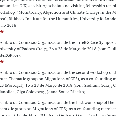
umanities (UK) as visiting scholar and visiting fellowship recip
orkshop: "Monstrosity, Abjection and Climate Change in the 
rea", Birkbeck Institute for the Humanities, University fo Lond
aio 2018.
embro da Comissão Organizadora de the InteRGRace Symposi
niversity of Padova (Italy), 26 a 28 de Março de 2018 (com Giuli
nteRGRace).
embro da Comissão Organizadora de the second workshop of 
Inter-Thematic group on Migrations of CES), as a co-founding m
ES (Portugal), 15 a 28 de Março de 2018 (com Giuliani, Gaia; , C
ianolla; , Olga Solovova; , Joana Sousa Ribeiro).
embro da Comissão Organizadora de the first workshop of the 
hematic group on Migrations of CES), as a co-founding member
Portugal), 06 de Abril 2017 (com Giuliani, Gaia; , Cristiano Gian