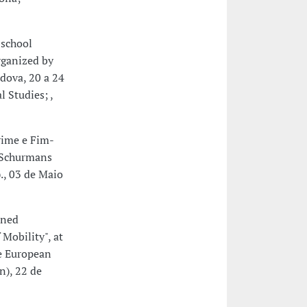
 school
rganized by
dova, 20 a 24
 Studies; ,
rime e Fim-
e Schurmans
., 03 de Maio
ined
Mobility", at
e European
n), 22 de