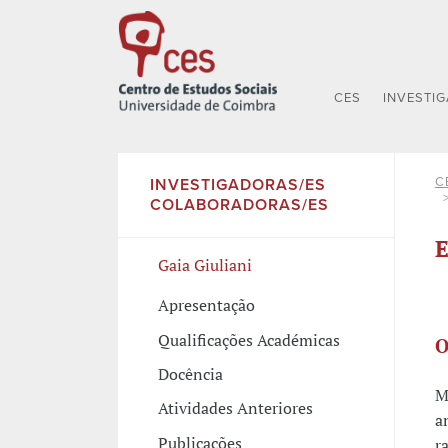
CES
INVESTI
C
INVESTIGADORAS/ES
COLABORADORAS/ES
E
Gaia Giuliani
Apresentação
Qualificações Académicas
O
Docência
M
Atividades Anteriores
a
Publicações
r