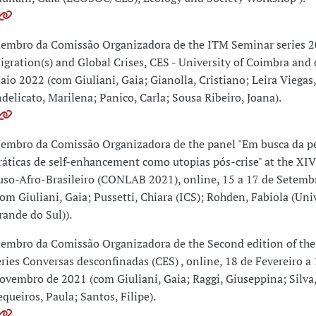
embro da Comissão Organizadora de the ITM Seminar series 
igration(s) and Global Crises, CES - University of Coimbra and 
aio 2022 (com Giuliani, Gaia; Gianolla, Cristiano; Leira Viegas, 
ndelicato, Marilena; Panico, Carla; Sousa Ribeiro, Joana).
embro da Comissão Organizadora de the panel "Em busca da pe
ráticas de self-enhancement como utopias pós-crise" at the XI
uso-Afro-Brasileiro (CONLAB 2021), online, 15 a 17 de Setemb
com Giuliani, Gaia; Pussetti, Chiara (ICS); Rohden, Fabiola (Uni
rande do Sul)).
embro da Comissão Organizadora de the Second edition of th
eries Conversas desconfinadas (CES) , online, 18 de Fevereiro a
ovembro de 2021 (com Giuliani, Gaia; Raggi, Giuseppina; Silva, 
equeiros, Paula; Santos, Filipe).