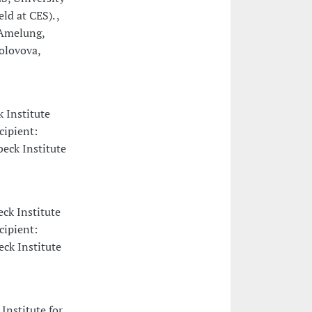
d at CES). ,
 Amelung,
Solovova,
k Institute
cipient:
beck Institute
eck Institute
cipient:
ck Institute
Institute for