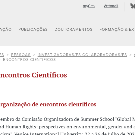
myCes
Webmail
GAÇÃO
PUBLICAÇÕES
DOUTORAMENTOS
FORMAÇÃO & EX
ES
PESSOAS
INVESTIGADORAS/ES COLABORADORAS/ES
ENCONTROS CIENTÍFICOS
ncontros Científicos
rganização de encontros científicos
embro da Comissão Organizadora de Summer School "Global M
nd Human Rights: perspectives on environmental, gender and
acism", Venice International University, 22 a 26 de Julho de 20