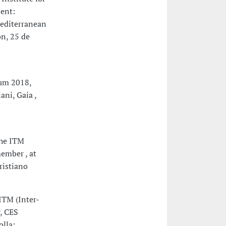
ient:
Mediterranean
on, 25 de
um 2018,
ani, Gaia ,
the ITM
ember , at
ristiano
ITM (Inter-
, CES
olla;