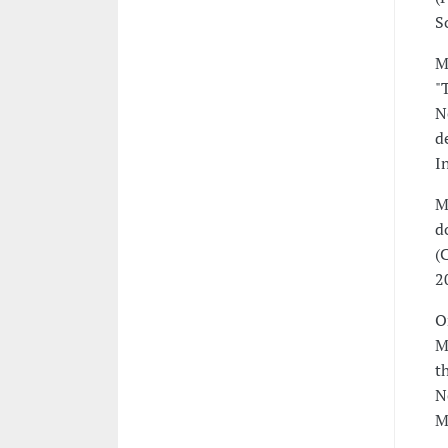
S
M
"
N
d
I
M
d
(
2
O
M
t
N
M