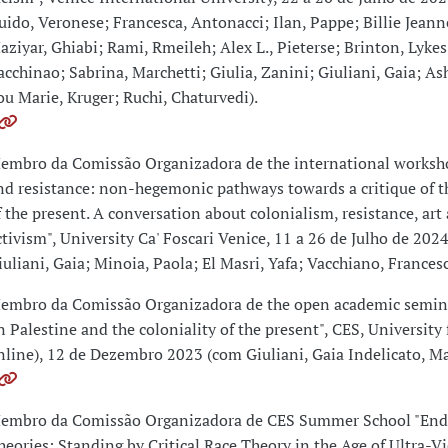
uido, Veronese; Francesca, Antonacci; Ilan, Pappe; Billie Jean
aziyar, Ghiabi; Rami, Rmeileh; Alex L., Pieterse; Brinton, Lykes
acchinao; Sabrina, Marchetti; Giulia, Zanini; Giuliani, Gaia; As
ou Marie, Kruger; Ruchi, Chaturvedi).
embro da Comissão Organizadora de the international works
nd resistance: non-hegemonic pathways towards a critique of th
f the present. A conversation about colonialism, resistance, art
ctivism", University Ca' Foscari Venice, 11 a 26 de Julho de 202
iuliani, Gaia; Minoia, Paola; El Masri, Yafa; Vacchiano, Francesc
embro da Comissão Organizadora de the open academic semina
n Palestine and the coloniality of the present", CES, University
nline), 12 de Dezembro 2023 (com Giuliani, Gaia Indelicato, Ma
embro da Comissão Organizadora de CES Summer School "En
heories: Standing by Critical Race Theory in the Age of Ultra-V