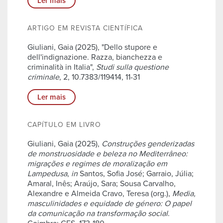
Ler mais
ARTIGO EM REVISTA CIENTÍFICA
Giuliani, Gaia (2025), "Dello stupore e
dell'indignazione. Razza, bianchezza e
criminalità in Italia",
Studi sulla questione
criminale
, 2, 10.7383/119414, 11-31
Ler mais
CAPÍTULO EM LIVRO
Giuliani, Gaia (2025),
Construções genderizadas
de monstruosidade e beleza no Mediterrâneo:
migrações e regimes de moralização em
Lampedusa
,
in
Santos, Sofia José; Garraio, Júlia;
Amaral, Inês; Araújo, Sara; Sousa Carvalho,
Alexandre e Almeida Cravo, Teresa (org.),
Media,
masculinidades e equidade de género: O papel
da comunicação na transformação social
.