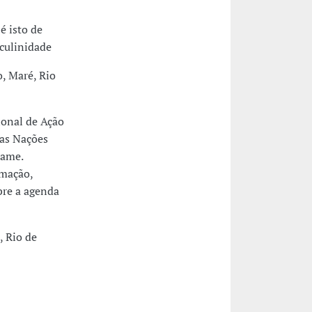
é isto de
culinidade
o, Maré, Rio
ional de Ação
as Nações
rame.
rmação,
bre a agenda
, Rio de