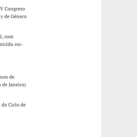
XV Congreso
s y de Género
S, com
emicida-no-
nos de
o de Janeiro)
 do Ciclo de