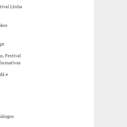
tival LInha
obre
pt
, Festival
rformativas
dã e
iálogos