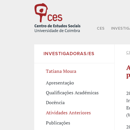
CES
INVESTI
C
INVESTIGADORAS/ES
A
Tatiana Moura
p
Apresentação
Qualificações Académicas
2
I
Docência
E
Atividades Anteriores
(
Publicações
2