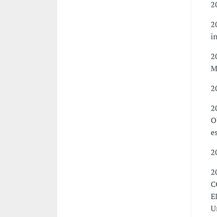
2
2
i
2
M
2
2
O
e
2
2
C
E
U