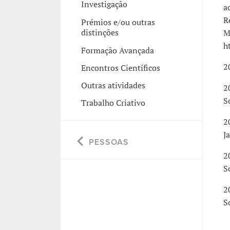
Investigação
a
R
Prémios e/ou outras
distinções
M
h
Formação Avançada
2
Encontros Científicos
Outras atividades
2
S
Trabalho Criativo
2
J
PESSOAS
2
S
2
S