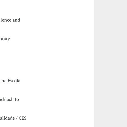
lence and
orary
 na Escola
cklash to
alidade / CES