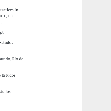
actices in
001, DOI
.
pt
 Estudos
mundo, Rio de
e Estudos
studos