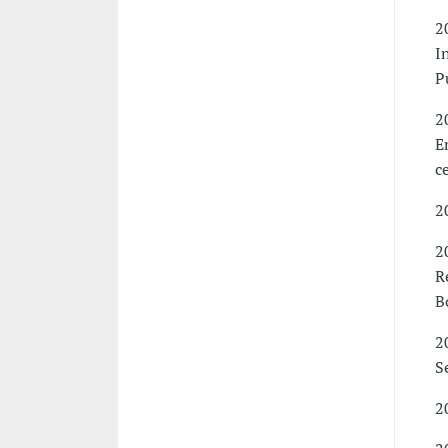
2
I
P
2
E
c
2
2
R
B
2
S
2