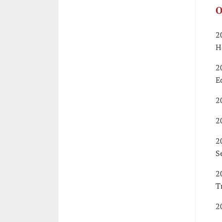
O
2
H
2
E
2
2
2
S
2
T
2