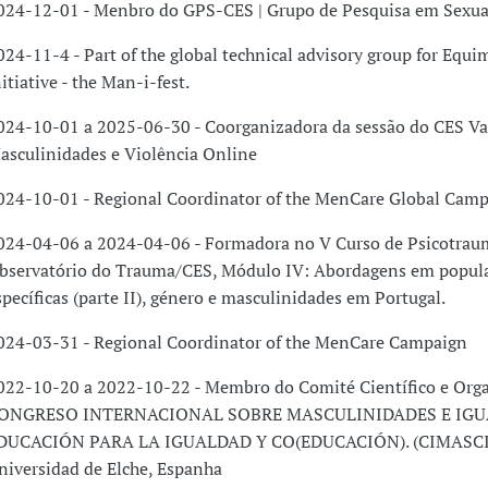
024-12-01 - Menbro do GPS-CES | Grupo de Pesquisa em Sexua
024-11-4 - Part of the global technical advisory group for Equ
nitiative - the Man-i-fest.
024-10-01 a 2025-06-30 - Coorganizadora da sessão do CES Vai
asculinidades e Violência Online
024-10-01 - Regional Coordinator of the MenCare Global Cam
024-04-06 a 2024-04-06 - Formadora no V Curso de Psicotrau
bservatório do Trauma/CES, Módulo IV: Abordagens em popul
specíficas (parte II), género e masculinidades em Portugal.
024-03-31 - Regional Coordinator of the MenCare Campaign
022-10-20 a 2022-10-22 - Membro do Comité Científico e Orga
ONGRESO INTERNACIONAL SOBRE MASCULINIDADES E IGU
DUCACIÓN PARA LA IGUALDAD Y CO(EDUCACIÓN). (CIMASCIG
niversidad de Elche, Espanha