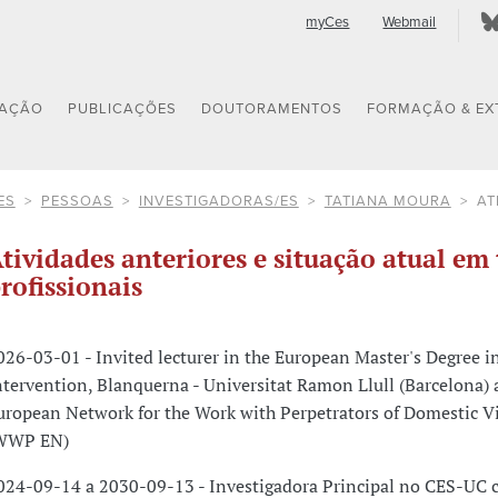
myCes
Webmail
GAÇÃO
PUBLICAÇÕES
DOUTORAMENTOS
FORMAÇÃO & EX
ES
PESSOAS
INVESTIGADORAS/ES
TATIANA MOURA
AT
tividades anteriores e situação atual em 
rofissionais
026-03-01 - Invited lecturer in the European Master's Degree i
ntervention, Blanquerna - Universitat Ramon Llull (Barcelona) 
uropean Network for the Work with Perpetrators of Domestic V
WWP EN)
024-09-14 a 2030-09-13 - Investigadora Principal no CES-UC 