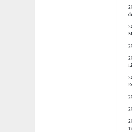
2
d
2
M
2
2
L
2
E
2
2
2
T