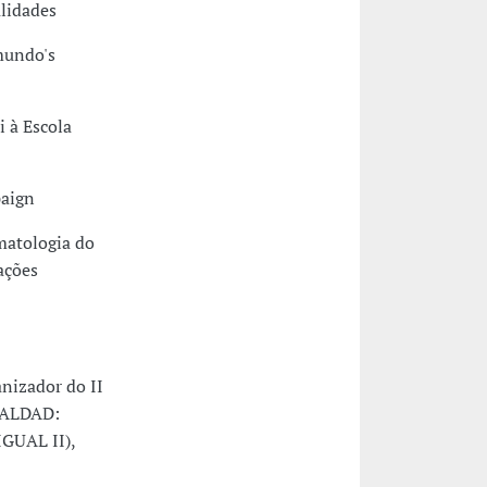
lidades
imundo's
 à Escola
paign
matologia do
ações
nizador do II
ALDAD:
UAL II),