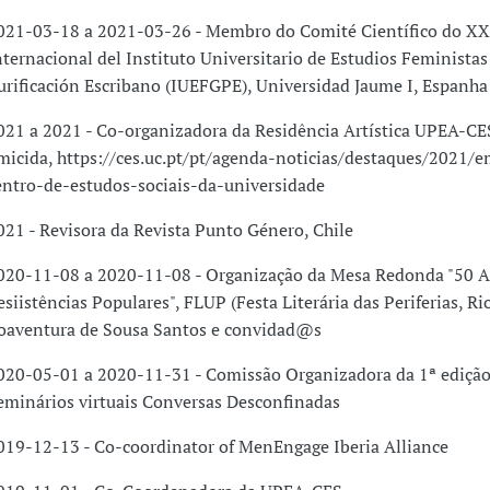
021-03-18 a 2021-03-26 - Membro do Comité Científico do X
nternacional del Instituto Universitario de Estudios Feminista
urificación Escribano (IUEFGPE), Universidad Jaume I, Espanha
021 a 2021 - Co-organizadora da Residência Artística UPEA-CE
micida, https://ces.uc.pt/pt/agenda-noticias/destaques/2021/
entro-de-estudos-sociais-da-universidade
021 - Revisora da Revista Punto Género, Chile
020-11-08 a 2020-11-08 - Organização da Mesa Redonda "50 A
esiistências Populares", FLUP (Festa Literária das Periferias, Ri
oaventura de Sousa Santos e convidad@s
020-05-01 a 2020-11-31 - Comissão Organizadora da 1ª edição
eminários virtuais Conversas Desconfinadas
019-12-13 - Co-coordinator of MenEngage Iberia Alliance