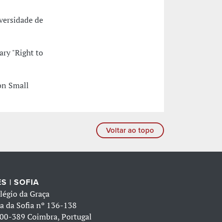
versidade de
ry "Right to
on Small
Voltar ao topo
S | SOFIA
légio da Graça
a da Sofia nº 136-138
00-389 Coimbra, Portugal