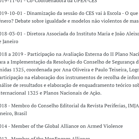
019-11-01 - Co-Coordenadora da UPEA-CES
019-10-01 - Dinamização da sessão do CES vai à Escola - O que 
énero? Debate sobre igualdade e modelos não violentos de mas
018-03-01 - Diretora Associada do Instituto Maria e João Aleix
e Janeiro
018 a 2019 - Participação na Avaliação Externa do II Plano Nac
ara a Implementação da Resolução do Conselho de Segurança d
nidas 1325, coordenada por Ana Oliveira e Paulo Teixeira, Log
articipação na elaboração dos instrumentos de recolha de info
nálise de resultados e elaboração de enquadramento teórico so
nternacional 1325 e Planos Nacionais de Ação.
018 - Membro do Conselho Editorial da Revista Periferias, IMJA
aneiro, Brasil
014 - Member of the Global Alliance on Armed Violence
012 - Member of the MenEngage Alliance