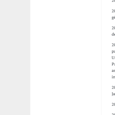
2
2
g
2
d
2
p
U
P
a
i
2
J
2
2