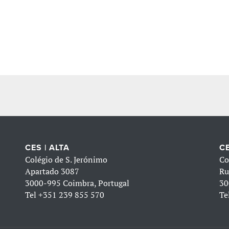
CES | ALTA
CE
Colégio de S. Jerónimo
Co
Apartado 3087
Ru
3000-995 Coimbra, Portugal
30
Tel
+351 239 855 570
Te