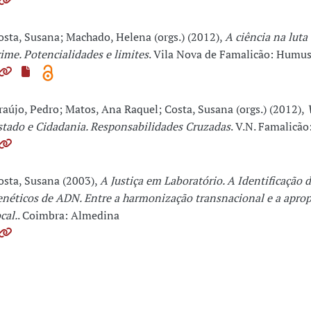
osta, Susana; Machado, Helena (orgs.) (2012),
A ciência na luta
rime. Potencialidades e limites
. Vila Nova de Famalicão: Humu
raújo, Pedro; Matos, Ana Raquel; Costa, Susana (orgs.) (2012),
stado e Cidadania. Responsabilidades Cruzadas
. V.N. Famalicã
osta, Susana (2003),
A Justiça em Laboratório. A Identificação d
enéticos de ADN. Entre a harmonização transnacional e a aprop
cal.
. Coimbra: Almedina