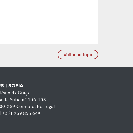
Voltar ao topo
S | SOFIA
légio da Graça
a da Sofia nº 136-138
00-389 Coimbra, Portugal
l
+351 239 853 649