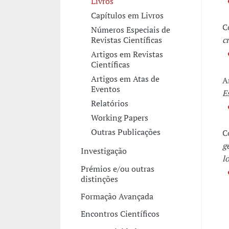
Livros
Capítulos em Livros
C
Números Especiais de
Revistas Científicas
c
Artigos em Revistas
Científicas
Artigos em Atas de
A
Eventos
E
Relatórios
Working Papers
Outras Publicações
C
g
Investigação
lo
Prémios e/ou outras
distinções
Formação Avançada
Encontros Científicos