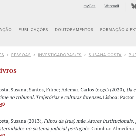
myCes
Webmail
GAÇÃO
PUBLICAÇÕES
DOUTORAMENTOS
FORMAÇÃO & EX
ES
PESSOAS
INVESTIGADORAS/ES
SUSANA COSTA
PU
ivros
osta, Susana; Santos, Filipe; Ademar, Carlos (orgs.) (2020),
Da c
rime ao tribunal. Trajetórias e culturas forenses
. Lisboa: Pactor
osta, Susana (2013),
Filhos da (sua) mãe. Atores institucionais, 
aternidades no sistema judicial português
. Coimbra: Almedina