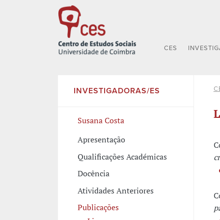
CES
INVESTI
C
INVESTIGADORAS/ES
L
Susana Costa
Apresentação
C
Qualificações Académicas
c
Docência
Atividades Anteriores
C
Publicações
p