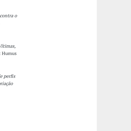
 contra o
s
Vítimas,
o: Humus
e perfis
riação