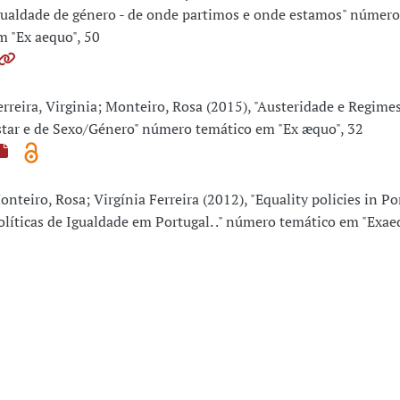
gualdade de género - de onde partimos e onde estamos" número
m "Ex aequo", 50
erreira, Virginia; Monteiro, Rosa (2015), "Austeridade e Regim
star e de Sexo/Género" número temático em "Ex æquo", 32
onteiro, Rosa; Virgínia Ferreira (2012), "Equality policies in Po
olíticas de Igualdade em Portugal. ." número temático em "Exae