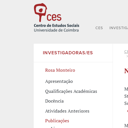
CES
INVESTI
C
INVESTIGADORAS/ES
N
Rosa Monteiro
Apresentação
M
Qualificações Académicas
S
Docência
S
Atividades Anteriores
Publicações
M