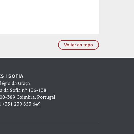
Voltar ao topo
S | SOFIA
légio da Graça
a da Sofia nº 136-138
00-389 Coimbra, Portugal
l
+351 239 853 649