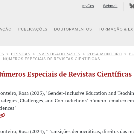
myCes
Webmail
GAÇÃO
PUBLICAÇÕES
DOUTORAMENTOS
FORMAÇÃO & EX
ES
PESSOAS
INVESTIGADORAS/ES
ROSA MONTEIRO
P
NÚMEROS ESPECIAIS DE REVISTAS CIENTÍFICAS
úmeros Especiais de Revistas Científicas
onteiro, Rosa (2025), "Gender-Inclusive Education and Teachi
trategies, Challenges, and Contradictions" número temático em
ciences"
onteiro, Rosa (2024), "Transições democráticas, direitos das m