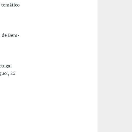
 temático
es de Bem-
rtugal
quo", 25