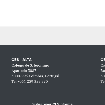
CES | ALTA
CE
Colégio de S. Jerónimo
Co
Apartado 3087
Ru
3000-995 Coimbra, Portugal
30
Tel
+351 239 855 570
Te
Subscrever CESinforma