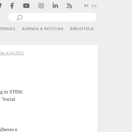
PT
EN
TENSÃO
AGENDA & NOTÍCIAS
BIBLIOTECA
UBLICAÇÕES
ng in STEM:
 "Social
ulheres e