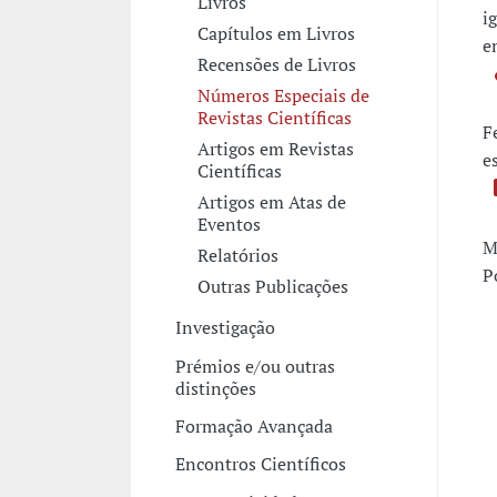
Livros
i
Capítulos em Livros
e
Recensões de Livros
Números Especiais de
Revistas Científicas
F
Artigos em Revistas
e
Científicas
Artigos em Atas de
Eventos
M
Relatórios
P
Outras Publicações
Investigação
Prémios e/ou outras
distinções
Formação Avançada
Encontros Científicos