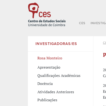
CES
INVESTI
C
INVESTIGADORAS/ES
P
Rosa Monteiro
Apresentação
2
Qualificações Académicas
C
Docência
2
E
Atividades Anteriores
E
Publicações