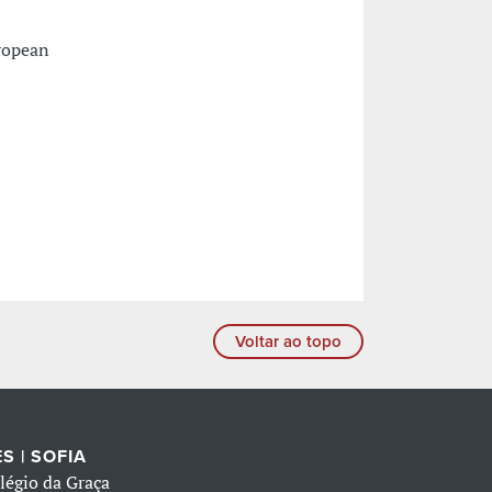
uropean
Voltar ao topo
S | SOFIA
légio da Graça