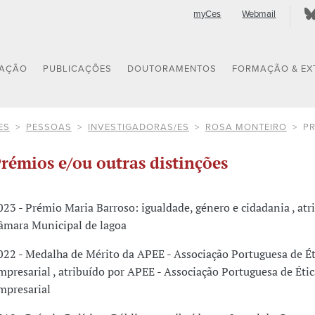
myCes
Webmail
GAÇÃO
PUBLICAÇÕES
DOUTORAMENTOS
FORMAÇÃO & EX
ES
PESSOAS
INVESTIGADORAS/ES
ROSA MONTEIRO
PR
rémios e/ou outras distinções
023 - Prémio Maria Barroso: igualdade, género e cidadania , atr
âmara Municipal de lagoa
022 - Medalha de Mérito da APEE - Associação Portuguesa de Ét
mpresarial , atribuído por APEE - Associação Portuguesa de Étic
mpresarial