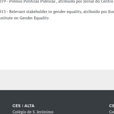
019 - Prémio Políticas Públicas , atribuído por Jornal do Centro
013 - Relevant stakeholder in gender equality, atribuído por E
nstitute on Gender Equality
CES | ALTA
CE
Colégio de S. Jerónimo
Co