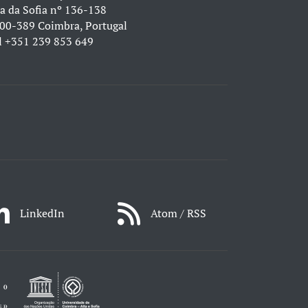
a da Sofia nº 136-138
00-389 Coimbra, Portugal
l
+351 239 853 649
LinkedIn
Atom / RSS