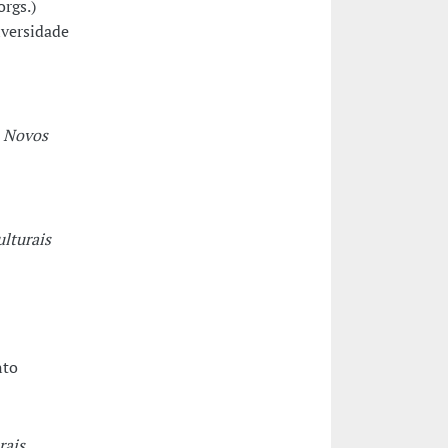
rgs.)
iversidade
: Novos
lturais
nto
rais
.