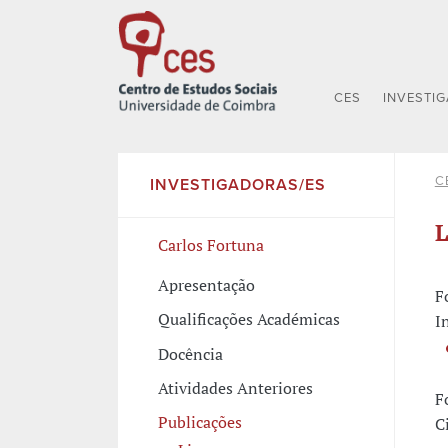
CES
INVESTI
C
INVESTIGADORAS/ES
L
Carlos Fortuna
Apresentação
F
Qualificações Académicas
I
Docência
Atividades Anteriores
F
Publicações
C