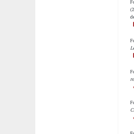
F
(
d
F
L
F
r
F
C
F