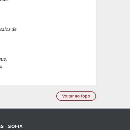
saios de
ue,
to
Voltar ao topo
S | SOFIA