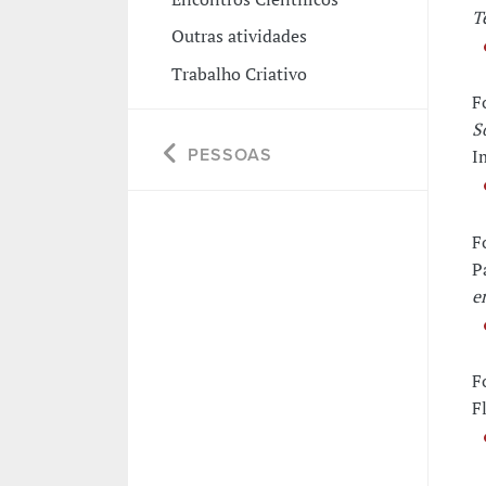
T
Outras atividades
Trabalho Criativo
F
S
I
PESSOAS
F
P
e
F
F