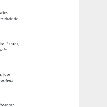
beiro
rsidade de
dro; Santos,
ania
.
, José
asileira
Urbanos: