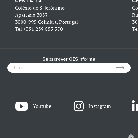
CES | ALTA
CE
Colégio de S. Jerónimo
Co
Apartado 3087
Ru
3000-995 Coimbra, Portugal
30
Tel
+351 239 855 570
Te
Subscrever CESinforma
Youtube
Instagram