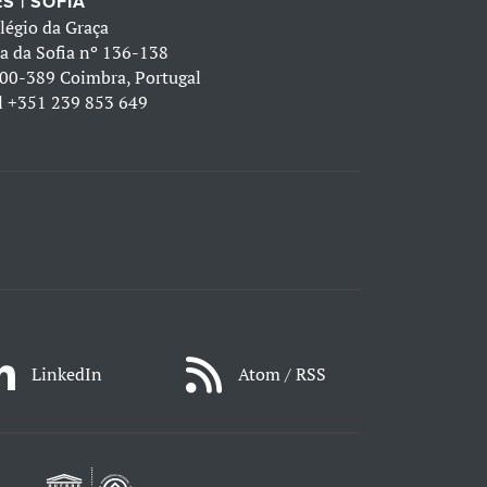
S | SOFIA
légio da Graça
a da Sofia nº 136-138
00-389 Coimbra, Portugal
l
+351 239 853 649
LinkedIn
Atom / RSS