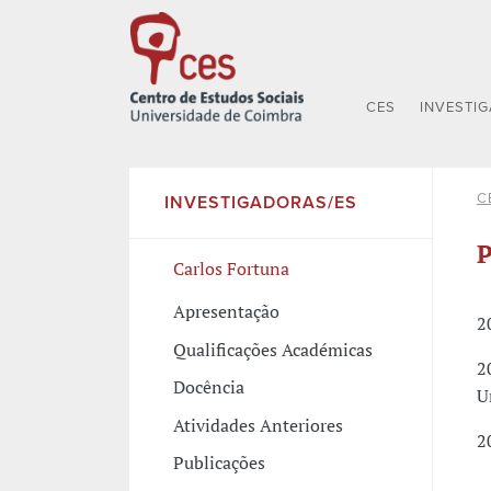
CES
INVESTI
C
INVESTIGADORAS/ES
P
Carlos Fortuna
Apresentação
2
Qualificações Académicas
2
Docência
U
Atividades Anteriores
2
Publicações