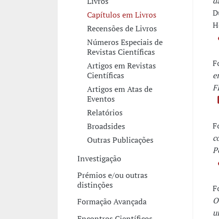
d
Livros
D
Capítulos em Livros
H
Recensões de Livros
Números Especiais de
Revistas Científicas
F
Artigos em Revistas
e
Científicas
F
Artigos em Atas de
Eventos
Relatórios
F
Broadsides
c
Outras Publicações
P
Investigação
Prémios e/ou outras
distinções
F
O
Formação Avançada
u
Encontros Científicos