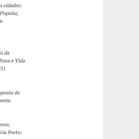
s cidades:
Popular,
do
o da
tura e Vida
-31
sposta da
beres
.
ento,
ria
. Porto: