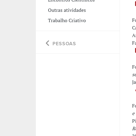
Outras atividades
F
Trabalho Criativo
C
A
F
PESSOAS
F
s
J
F
e
P
R