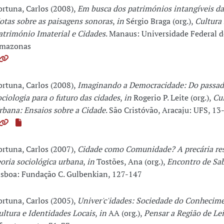
ortuna, Carlos (2008),
Em busca dos patrimónios intangíveis da
otas sobre as paisagens sonoras
,
in
Sérgio Braga (org.),
Cultura 
atrimónio Imaterial e Cidades
. Manaus: Universidade Federal 
mazonas
ortuna, Carlos (2008),
Imaginando a Democracidade: Do passad
ociologia para o futuro das cidades
,
in
Rogerio P. Leite (org.),
Cul
rbana: Ensaios sobre a Cidade
. São Cristóvão, Aracaju: UFS, 13
ortuna, Carlos (2007),
Cidade como Comunidade? A precária re
eoria sociológica urbana
,
in
Tostões, Ana (org.),
Encontro de Sa
isboa: Fundação C. Gulbenkian, 127-147
ortuna, Carlos (2005),
Univer'c'idades: Sociedade do Conhecim
ultura e Identidades Locais
,
in
AA (org.),
Pensar a Região de Lei