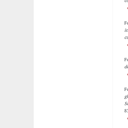
c
F
i
c
F
d
F
g
S
8