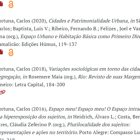
ortuna, Carlos (2020),
Cidades e Patrimonialidade Urbana
,
in
Si
arlos; Baptista, Luis V.; Ribeiro, Fernando B.; Felizes , Joel e Va
na (org.),
Espaço Urbano e Habitação Básica como Primeiro Dir
amalicão: Edições Húmus, 119-137
ortuna, Carlos (2018),
Variações sociológicas em torno das cida
egregação
,
in
Rosemere Maia (org.),
Rio: Revisto de suas Marge
aneiro: Letra Capital, 184-200
ortuna, Carlos (2016),
Espaço meu! Espaço meu! O Espaço intr
 a hiperexposição dos sujeitos
,
in
Heidrich, Álvaro L.; Costa, Ben
ires, Cláudia Zeferino P. (org.),
Plurilocalidade dos sujeitos:
epresentações e ações no território
. Porto Alegre: Compasso Lu