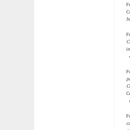
F
C
b
F
C
(o
F
p
C
C
F
c