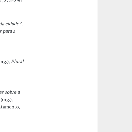
a, 273-296
 da cidade?
,
s para a
org.),
Plural
as sobre a
(org.),
ontamento,