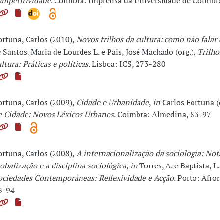
ompetitividade
. Coimbra: Imprensa da Universidade de Coimbr
ortuna, Carlos (2010),
Novos trilhos da cultura: como não falar
n
Santos, Maria de Lourdes L. e Pais, José Machado (org.),
Trilho
ultura: Práticas e políticas
. Lisboa: ICS, 273-280
ortuna, Carlos (2009),
Cidade e Urbanidade
,
in
Carlos Fortuna (
e Cidade: Novos Léxicos Urbanos
. Coimbra: Almedina, 83-97
ortuna, Carlos (2008),
A internacionalização da sociologia: Not
lobalização e a disciplina sociológica
,
in
Torres, A. e Baptista, L. 
ociedades Contemporâneas: Reflexividade e Acção
. Porto: Afr
3-94