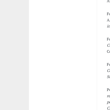
A
F
A
i
F
C
C
F
C
S
P
r
p
C