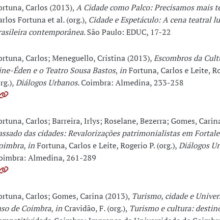
ortuna, Carlos (2013),
A Cidade como Palco: Precisamos mais t
arlos Fortuna et al. (org.),
Cidade e Espetáculo: A cena teatral l
rasileira contemporânea
. São Paulo: EDUC, 17-22
ortuna, Carlos; Meneguello, Cristina (2013),
Escombros da Cult
ine-Éden e o Teatro Sousa Bastos
,
in
Fortuna, Carlos e Leite, Ro
rg.),
Diálogos Urbanos
. Coimbra: Almedina, 233-258
ortuna, Carlos; Barreira, Irlys; Roselane, Bezerra; Gomes, Carin
assado das cidades: Revalorizações patrimonialistas em Fortale
oimbra
,
in
Fortuna, Carlos e Leite, Rogerio P. (org.),
Diálogos U
oimbra: Almedina, 261-289
ortuna, Carlos; Gomes, Carina (2013),
Turismo, cidade e Univer
aso de Coimbra
,
in
Cravidão, F. (org.),
Turismo e cultura: destin