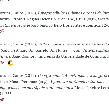
01-218
ortuna, Carlos (2016),
Espaços públicos urbanos e zonas de int
ultural
,
in
Silva, Regina Helena A. e Ziviane, Paula (org.),
Cidade
ebatimentos no espaço público
. Belo Horizonte: Autêntica, 12-
ortuna, Carlos (2016),
Velhas, novas e novíssimas narrativas 
rbano
,
in
Amaro, A.; Garrido, A.; Nunes, J. (org.),
Interdisciplin
niversidade
. Coimbra: Imprensa da Universidade de Coimbra, 
ortuna, Carlos (2014),
Georg Simmel: A metrópole e a alegoria 
obert Moses Pechman (org.),
A pretexto de Simmel: Cultura e
ubjetividade na metrópole contemporânea
. Rio de Janeiro: Letr
31-255