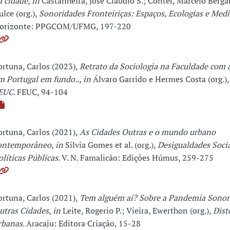
a cidade
,
in
Castanheira, José Cláudio S.; Conter, Marcelo Berg
ulce (org.),
Sonoridades Fronteiriças: Espaços, Ecologias e Med
orizonte: PPGCOM/UFMG, 197-220
ortuna, Carlos (2023),
Retrato da Sociologia na Faculdade com 
m Portugal em fundo..
,
in
Álvaro Garrido e Hermes Costa (org.)
EUC
. FEUC, 94-104
ortuna, Carlos (2021),
As Cidades Outras e o mundo urbano
ontemporâneo
,
in
Silvia Gomes et al. (org.),
Desigualdades Socia
olíticas Públicas
. V. N. Famalicão: Edições Húmus, 259-275
ortuna, Carlos (2021),
Tem alguém aí? Sobre a Pandemia Sonor
utras Cidades
,
in
Leite, Rogerio P.; Vieira, Ewerthon (org.),
Dist
rbanas
. Aracaju: Editora Criação, 15-28