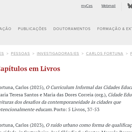
myCes
Webmail
GAÇÃO
PUBLICAÇÕES
DOUTORAMENTOS
FORMAÇÃO & EX
ES
PESSOAS
INVESTIGADORAS/ES
CARLOS FORTUNA
apítulos em Livros
ortuna, Carlos (2025),
O Curriculum Informal das Cidades Educ
aria Teresa Santos e Maria das Dores Correia (org.),
Cidade Edu
eituras dos desafios da contemporaneidade às cidades que
ntencionalmente educam
. Porto: 5 Livros, 37-53
ortuna, Carlos (2023),
O ruído urbano como forma de qualifica