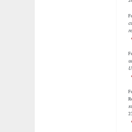
2
F
c
r
F
u
U
F
R
s
2