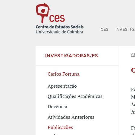
CES
INVESTI
C
INVESTIGADORAS/ES
C
Carlos Fortuna
Apresentação
F
Qualificações Académicas
M
L
Docência
i
Atividades Anteriores
Publicações
F