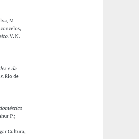
lva, M.
sconcelos,
eito
. V. N.
des e da
ns
. Rio de
adoméstico
hur P.;
gar Cultura,