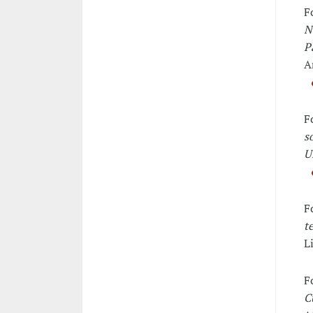
F
N
P
A
F
s
U
F
t
L
F
C