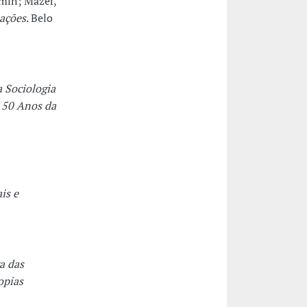
amin; Mazer,
iações
. Belo
a Sociologia
,
50 Anos da
is e
a das
opias