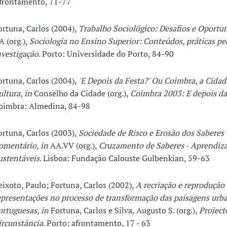
frontamento, 71-77
ortuna, Carlos (2004),
Trabalho Sociológico: Desafios e Oportu
A (org.),
Sociologia no Ensino Superior: Conteúdos, práticas pe
nvestigação
. Porto: Universidade do Porto, 84-90
ortuna, Carlos (2004),
'E Depois da Festa?' Ou Coimbra, a Cidad
ultura
,
in
Conselho da Cidade (org.),
Coimbra 2003: E depois da
oimbra: Almedina, 84-98
ortuna, Carlos (2003),
Sociedade de Risco e Erosão dos Saberes
omentário
,
in
AA.VV (org.),
Cruzamento de Saberes - Aprendiz
ustentáveis
. Lisboa: Fundação Calouste Gulbenkian, 59-63
eixoto, Paulo; Fortuna, Carlos (2002),
A recriação e reprodução
epresentações no processo de transformação das paisagens urb
ortuguesas
,
in
Fortuna, Carlos e Silva, Augusto S. (org.),
Project
ircunstância
. Porto: afrontamento, 17 - 63