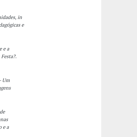
nidades
,
in
dagógicas e
e e a
 Festa?
.
 - Um
agens
 de
anas
o e a