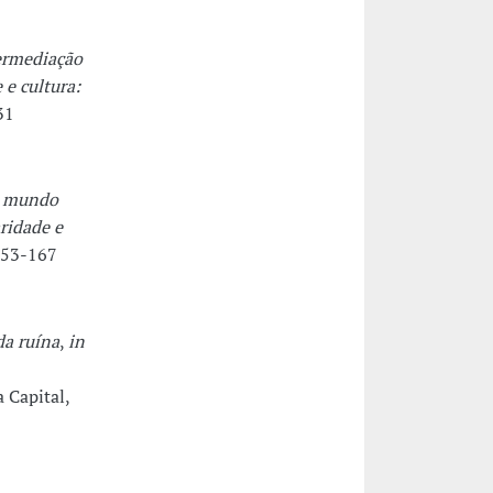
ermediação
 e cultura:
31
do mundo
aridade e
153-167
da ruína
,
in
a Capital,