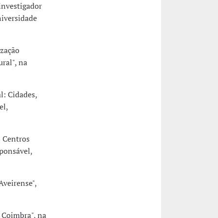
investigador
niversidade
ização
ral", na
l: Cidades,
el,
 Centros
sponsável,
Aveirense",
e Coimbra", na