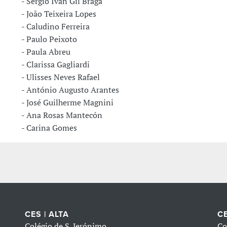
 Sergio Ivan Gil Braga
 João Teixeira Lopes
 Caludino Ferreira
 Paulo Peixoto
 Paula Abreu
 Clarissa Gagliardi
 Ulisses Neves Rafael
 António Augusto Arantes
 José Guilherme Magnini
 Ana Rosas Mantecón
 Carina Gomes
CES | ALTA
CE
Colégio de S. Jerónimo
Co