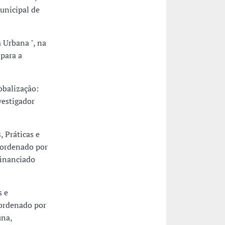
unicipal de
 Urbana ", na
para a
obalização:
vestigador
 Práticas e
oordenado por
financiado
s e
ordenado por
una,