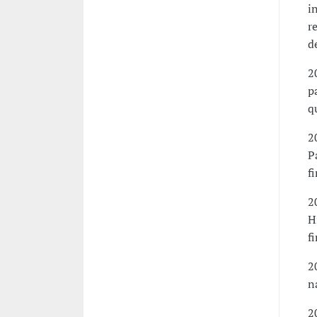
i
r
d
2
p
q
2
P
f
2
H
f
2
n
2