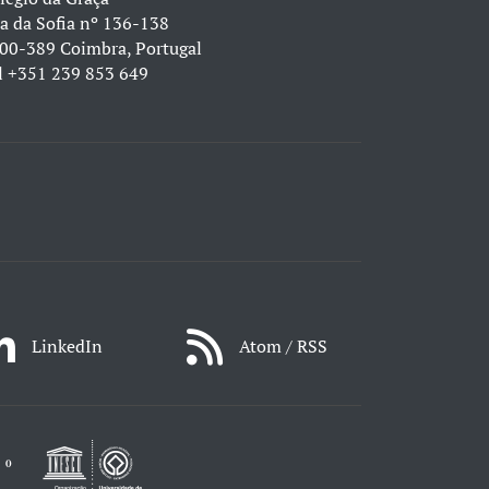
a da Sofia nº 136-138
00-389 Coimbra, Portugal
l
+351 239 853 649
LinkedIn
Atom / RSS