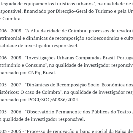
ntegrada de equipamentos turísticos urbanos", na qualidade de 
esponsável, financiado por Direcção-Geral do Turismo e pela U
e Coimbra.
006 - 2008 - "A Alta da cidade de Coimbra: processos de revalor
atrimonial e dinâmicas de recomposição socioeconómica e cultu
ualidade de investigador responsável.
006 - 2008 - "Investigações Urbanas Comparadas Brasil-Portuga
atrimónio e Consumo", na qualidade de investigador responsáv
inanciado por CNPq, Brasil.
005 - 2007 - "Dinâmicas de Recomposição Socio-Económica dos
istóricos: O caso de Coimbra", na qualidade de investigador re
inanciado por POCI/SOC/60886/2004.
005 - 2006 - "Observatório Permanente dos Públicos do Teatro 
a qualidade de investigador responsável.
003 - 2005 - "Processo de renovação urbana e social da Baixa d