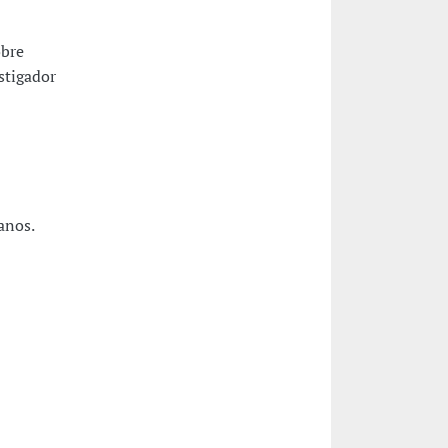
obre
stigador
anos.