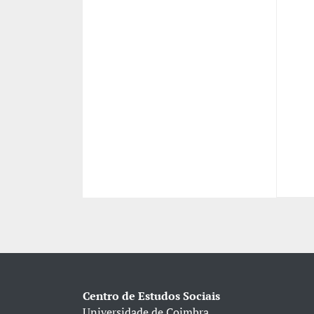
-
-
-
-
-
-
-
-
-
-
-
Centro de Estudos Sociais
Universidade de Coimbra