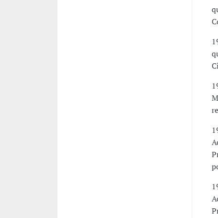
q
C
1
q
C
1
M
r
1
A
P
p
1
A
P