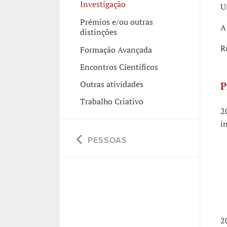
Investigação
U
Prémios e/ou outras
A
distinções
R
Formação Avançada
Encontros Científicos
Outras atividades
P
Trabalho Criativo
2
i
P
PESSOAS
-
-
-
-
-
2