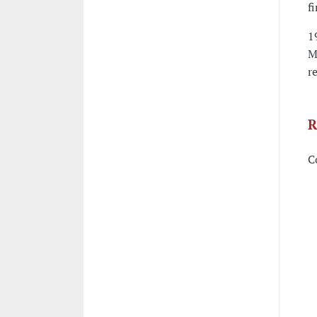
f
1
M
r
R
C
P
-
-
-
-
-
-
-