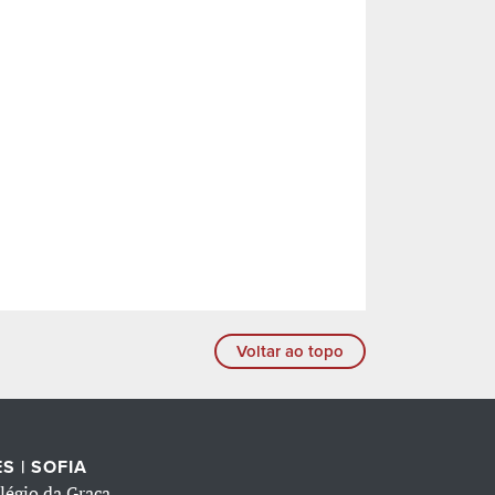
Voltar ao topo
S | SOFIA
légio da Graça