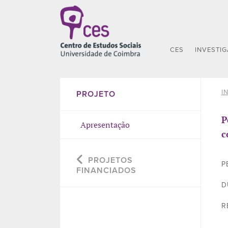
CES
INVESTI
I
PROJETO
P
Apresentação
c
PROJETOS
P
FINANCIADOS
D
R