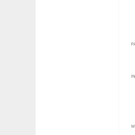
P
I
W