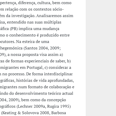
 pertença, diferença, cultura, bem como
em relação com os contextos sócio-
bém da investigação. Analisaremos assim
isa, entendido nas suas múltiplas
ráfica (PB) implica uma mudança
mo o conhecimento é produzido entre
ocutores. Na esteira de uma
a-hegemónica (Santos 2004, 2009;
009), a nossa proposta visa assim a)
as de formas experienciais de saber, b)
 migrantes em Portugal, c) considerar a
 no processo. De forma interdisciplinar
gráficas, histórias de vida aprofundadas,
 migrantes num formato de colaboração e
rtindo do desenvolvimento teórico actual
004, 2009), bem como da concepção
ográficos (Lechner 2009a, Rugira 1995)
s (Keating & Solovova 2008, Barbosa