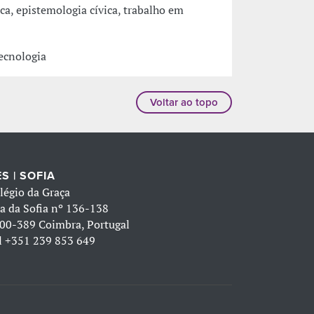
ca, epistemologia cívica, trabalho em
ecnologia
Voltar ao topo
S | SOFIA
légio da Graça
a da Sofia nº 136-138
00-389 Coimbra, Portugal
l
+351 239 853 649