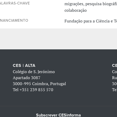
migrações, pesquisa biográfi
ALAVRAS-CHAVE
colaboração
Fundação para a Ciência e T
INANCIAMENTO
CES | ALTA
CE
Colégio de S. Jerónimo
Co
Apartado 3087
Ru
3000-995 Coimbra, Portugal
30
Tel
+351 239 855 570
Te
Subscrever CESinforma