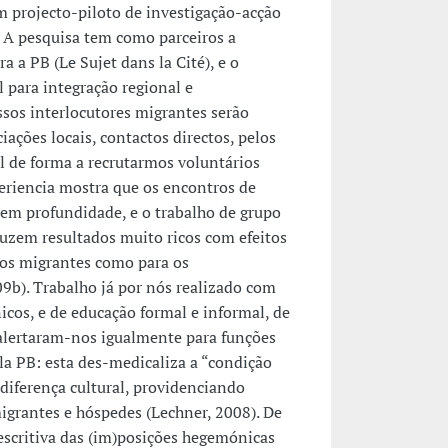
m projecto-piloto de investigação-acção
 A pesquisa tem como parceiros a
a a PB (Le Sujet dans la Cité), e o
l para integração regional e
ssos interlocutores migrantes serão
iações locais, contactos directos, pelos
l de forma a recrutarmos voluntários
periencia mostra que os encontros de
em profundidade, e o trabalho de grupo
duzem resultados muito ricos com efeitos
 os migrantes como para os
09b). Trabalho já por nós realizado com
icos, e de educação formal e informal, de
 alertaram-nos igualmente para funções
la PB: esta des-medicaliza a “condição
 diferença cultural, providenciando
migrantes e hóspedes (Lechner, 2008). De
rescritiva das (im)posições hegemónicas