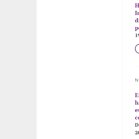
H
I
d
p
1
N
E
h
e
c
D
2