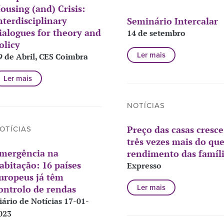
ousing (and) Crisis:
nterdisciplinary
Seminário Intercalar
ialogues for theory and
14 de setembro
olicy
Ler mais
9 de Abril, CES Coimbra
Ler mais
NOTÍCIAS
Preço das casas cresce
OTÍCIAS
três vezes mais do que
mergência na
rendimento das famíl
abitação: 16 países
Expresso
uropeus já têm
ontrolo de rendas
Ler mais
iário de Notícias 17-01-
023