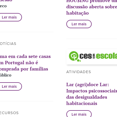
HOU$ING promove u
eco
discussão aberta sobr
habitação
Ler mais
Ler mais
OTÍCIAS
ma em cada sete casas
m Portugal não é
omprada por famílias
ATIVIDADES
úblico
Lar (agri)doce Lar:
Ler mais
Impactos psicossociai
das desigualdades
habitacionais
ECURSOS
Ler mais