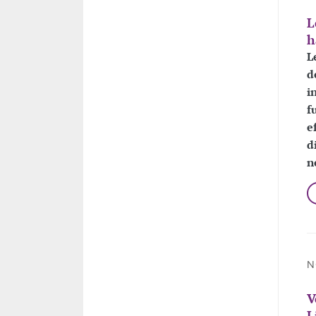
L
h
L
d
i
f
e
d
n
N
V
L