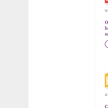
N
O
h
s
A
C