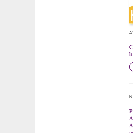
A
C
h
N
P
A
A
a