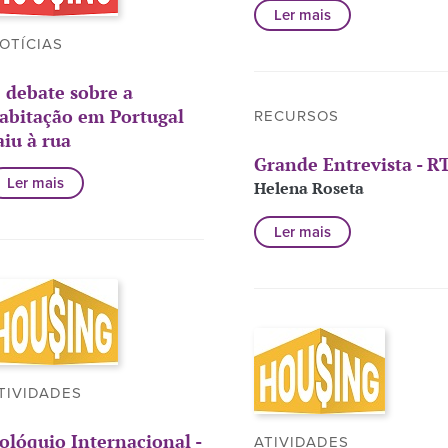
Ler mais
OTÍCIAS
 debate sobre a
abitação em Portugal
RECURSOS
aiu à rua
Grande Entrevista - R
Ler mais
Helena Roseta
Ler mais
TIVIDADES
olóquio Internacional -
ATIVIDADES