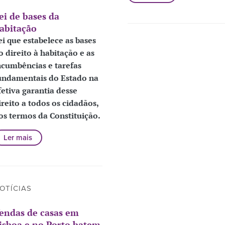
ei de bases da
abitação
ei que estabelece as bases
o direito à habitação e as
ncumbências e tarefas
undamentais do Estado na
fetiva garantia desse
ireito a todos os cidadãos,
os termos da Constituição.
Ler mais
OTÍCIAS
endas de casas em
isboa e no Porto batem