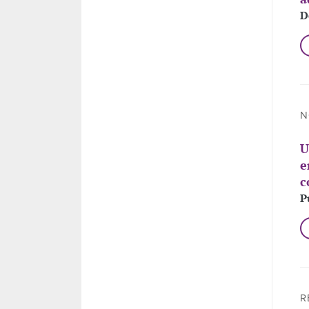
D
N
U
e
c
P
R