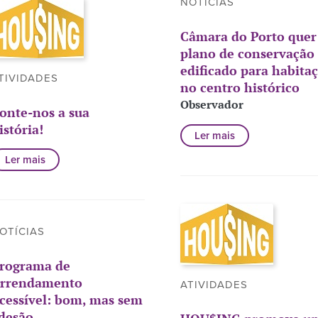
NOTÍCIAS
Câmara do Porto quer
plano de conservação
edificado para habita
TIVIDADES
no centro histórico
Observador
onte-nos a sua
istória!
Ler mais
Ler mais
OTÍCIAS
rograma de
rrendamento
ATIVIDADES
cessível: bom, mas sem
desão