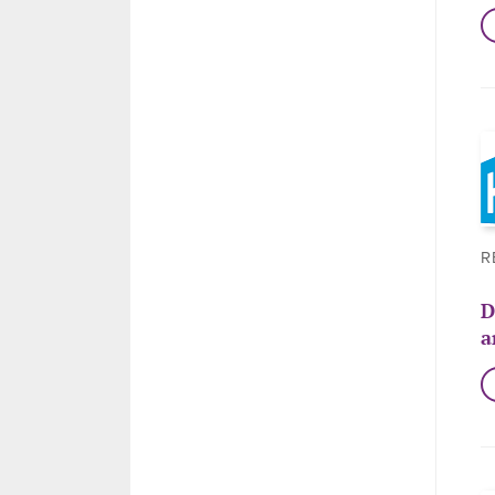
R
D
a