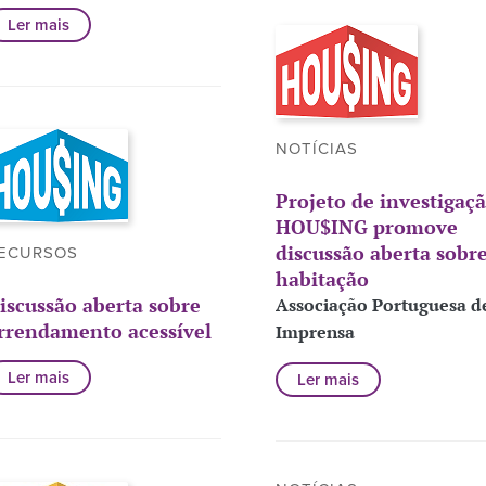
Ler mais
NOTÍCIAS
Projeto de investigaç
HOU$ING promove
discussão aberta sobr
ECURSOS
habitação
iscussão aberta sobre
Associação Portuguesa d
rrendamento acessível
Imprensa
Ler mais
Ler mais