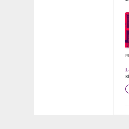
R
L
E