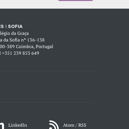
S | SOFIA
légio da Graça
a da Sofia nº 136-138
00-389 Coimbra, Portugal
l
+351 239 853 649
LinkedIn
Atom / RSS