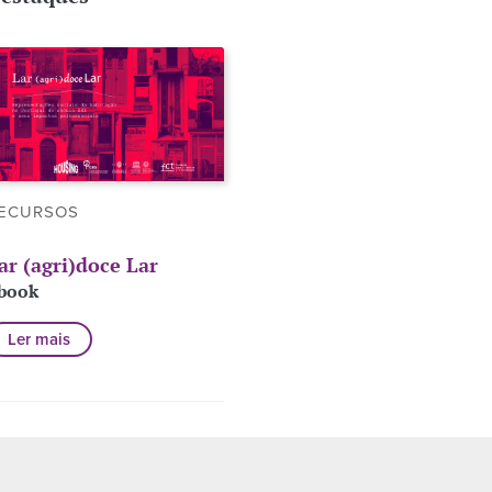
ECURSOS
ar (agri)doce Lar
book
Ler mais