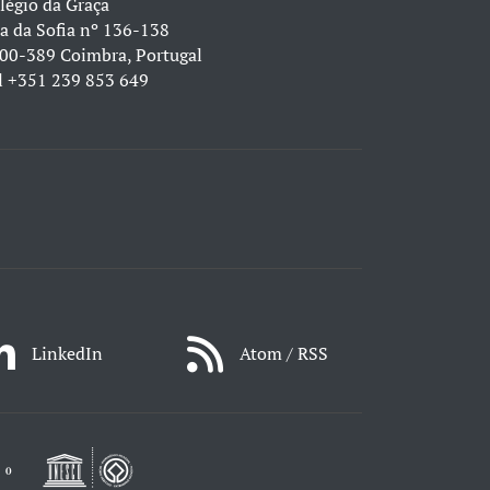
légio da Graça
a da Sofia nº 136-138
00-389 Coimbra, Portugal
l
+351 239 853 649
LinkedIn
Atom / RSS