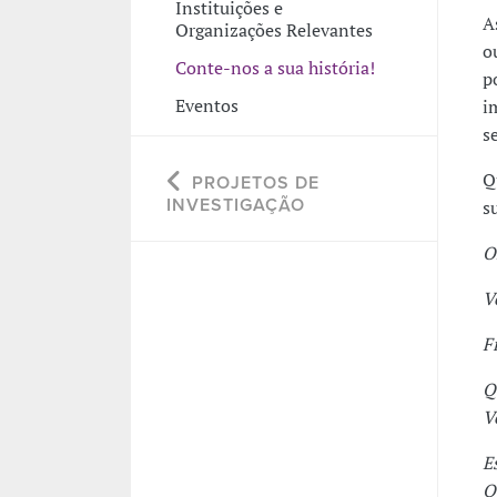
Instituições e
A
Organizações Relevantes
o
Conte-nos a sua história!
p
Eventos
i
s
Q
PROJETOS DE
INVESTIGAÇÃO
s
O
V
F
Q
V
E
Q