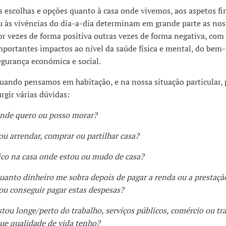
s escolhas e opções quanto à casa onde vivemos, aos aspetos fi
u às vivências do dia-a-dia determinam em grande parte as noss
or vezes de forma positiva outras vezes de forma negativa, com
mportantes impactos ao nível da saúde física e mental, do bem-
egurança económica e social.
uando pensamos em habitação, e na nossa situação particular
urgir várias dúvidas:
nde quero ou posso morar?
ou arrendar, comprar ou partilhar casa?
ico na casa onde estou ou mudo de casa?
uanto dinheiro me sobra depois de pagar a renda ou a prestaçã
ou conseguir pagar estas despesas?
stou longe/perto do trabalho, serviços públicos, comércio ou tr
ue qualidade de vida tenho?