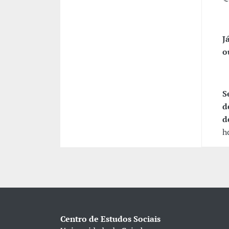
J
o
S
d
d
h
Centro de Estudos Sociais