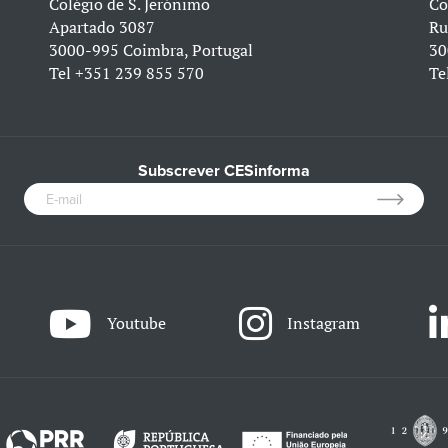
Colégio de S. Jerónimo
Co
Apartado 3087
Ru
3000-995 Coimbra, Portugal
30
Tel
+351 239 855 570
Te
Subscrever CESinforma
Youtube
Instagram