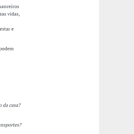
nanceiros
as vidas,
estar e
, podem
o da casa?
ansportes?