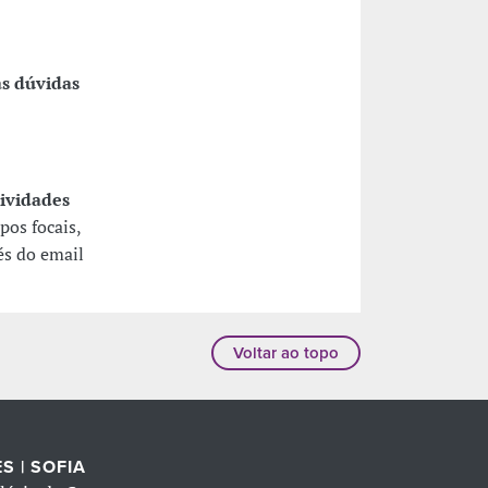
as dúvidas
tividades
pos focais,
vés do email
Voltar ao topo
S | SOFIA