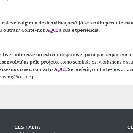
á esteve nalguma destas situações? Já se sentiu perante est
u outras? Conte-nos
AQUI
a sua experiência.
e tiver interesse ou estiver disponível para participar em a
esenvolvidas pelo projeto
, como seminários, workshops e gru
eixe-nos o seu contacto
AQUI
. Se preferir, contacte-nos atra
ousing@ces.uc.pt
CES | ALTA
CE