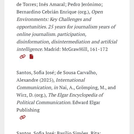
de Torres; Inês Amaral; Pedro Jerónimo;
Bernardino Cebrián Enrique (org.),
Open
Environments: Key Challenges and
opportunities. 25 years for journalism years of
online journalism. participation,
disinformation, disintermediation and artifcial
intelligence
. Madrid: McGrawHill, 161-172
Santos, Sofia José; de Sousa Carvalho,
Alexandre (2025),
International
Communication
,
in
Nai, A., Grömping, M., and
Wirz, D. (org.),
The Elgar Encyclopedia of
Political Communication
. Edward Elgar
Publishing
Santos, Sofia José; Basílio Simões, Rita;