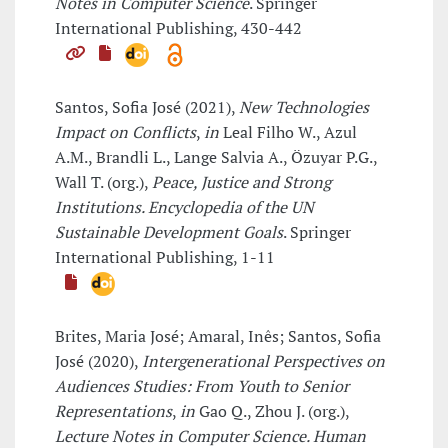
Notes in Computer Science
. Springer
International Publishing, 430-442
Santos, Sofia José (2021),
New Technologies
Impact on Conflicts
,
in
Leal Filho W., Azul
A.M., Brandli L., Lange Salvia A., Özuyar P.G.,
Wall T. (org.),
Peace, Justice and Strong
Institutions. Encyclopedia of the UN
Sustainable Development Goals
. Springer
International Publishing, 1-11
Brites, Maria José; Amaral, Inês; Santos, Sofia
José (2020),
Intergenerational Perspectives on
Audiences Studies: From Youth to Senior
Representations
,
in
Gao Q., Zhou J. (org.),
Lecture Notes in Computer Science. Human