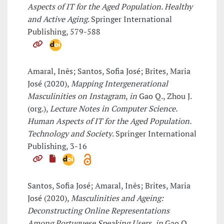
Aspects of IT for the Aged Population. Healthy
and Active Aging
. Springer International
Publishing, 579-588
Amaral, Inês; Santos, Sofia José; Brites, Maria
José (2020),
Mapping Intergenerational
Masculinities on Instagram
,
in
Gao Q., Zhou J.
(org.),
Lecture Notes in Computer Science.
Human Aspects of IT for the Aged Population.
Technology and Society
. Springer International
Publishing, 3-16
Santos, Sofia José; Amaral, Inês; Brites, Maria
José (2020),
Masculinities and Ageing:
Deconstructing Online Representations
Among Portuguese Speaking Users
,
in
Gao Q.,