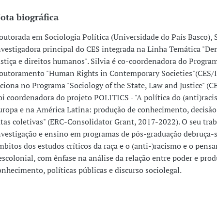
ota biográfica
outorada em Sociologia Política (Universidade do País Basco), S
nvestigadora principal do CES integrada na Linha Temática "De
ustiça e direitos humanos". Silvia é co-coordenadora do Progra
outoramento "Human Rights in Contemporary Societies"(CES/I
eciona no Programa "Sociology of the State, Law and Justice" (C
oi coordenadora do projeto POLITICS - "A política do (anti)rac
uropa e na América Latina: produção de conhecimento, decisão 
utas coletivas" (ERC-Consolidator Grant, 2017-2022). O seu tra
nvestigação e ensino em programas de pós-graduação debruça-
mbitos dos estudos críticos da raça e o (anti-)racismo e o pen
escolonial, com ênfase na análise da relação entre poder e pro
onhecimento, políticas públicas e discurso sociolegal.