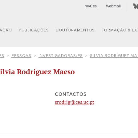
myCes
Webmail
GAÇÃO
PUBLICAÇÕES
DOUTORAMENTOS
FORMAÇÃO & EX
ES
PESSOAS
INVESTIGADORAS/ES
SILVIA RODRÍGUEZ M
ilvia Rodríguez Maeso
CONTACTOS
srodrig@ces.uc.pt