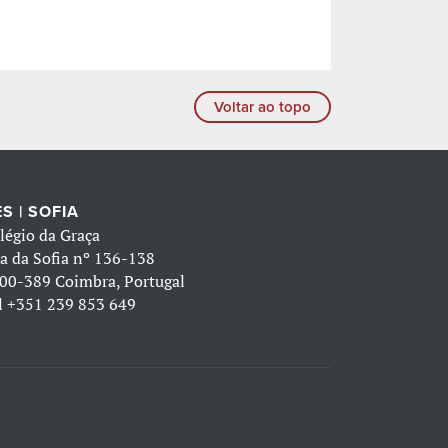
Voltar ao topo
S | SOFIA
légio da Graça
a da Sofia nº 136-138
00-389 Coimbra, Portugal
l
+351 239 853 649