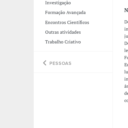
Investigação
N
Formação Avançada
D
Encontros Científicos
i
Outras atividades
j
Trabalho Criativo
D
l
F
PESSOAS
E
l
i
â
d
c