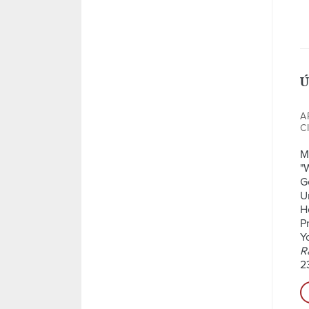
Ú
A
C
M
"
G
U
H
P
Y
R
2