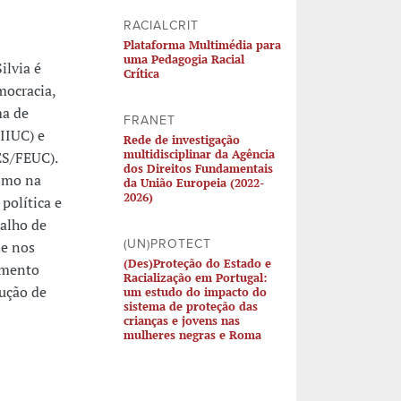
RACIALCRIT
Plataforma Multimédia para
uma Pedagogia Racial
ilvia é
Crítica
mocracia,
ma de
FRANET
IIUC) e
Rede de investigação
multidisciplinar da Agência
ES/FEUC).
dos Direitos Fundamentais
ismo na
da União Europeia (2022-
2026)
política e
balho de
(UN)PROTECT
se nos
(Des)Proteção do Estado e
samento
Racialização em Portugal:
dução de
um estudo do impacto do
sistema de proteção das
crianças e jovens nas
mulheres negras e Roma