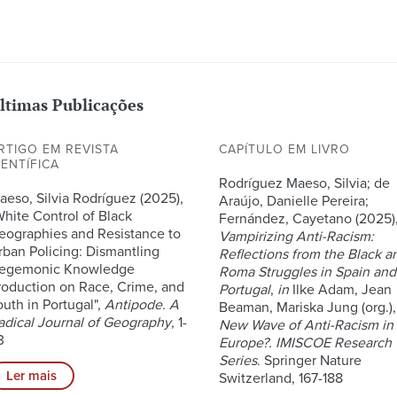
ltimas Publicações
RTIGO EM REVISTA
CAPÍTULO EM LIVRO
IENTÍFICA
Rodríguez Maeso, Silvia; de
aeso, Silvia Rodríguez (2025),
Araújo, Danielle Pereira;
White Control of Black
Fernández, Cayetano (2025)
eographies and Resistance to
Vampirizing Anti-Racism:
rban Policing: Dismantling
Reflections from the Black a
egemonic Knowledge
Roma Struggles in Spain and
roduction on Race, Crime, and
Portugal
,
in
Ilke Adam, Jean
outh in Portugal",
Antipode. A
Beaman, Mariska Jung (org.)
adical Journal of Geography
, 1-
New Wave of Anti-Racism in
3
Europe?. IMISCOE Research
Series
. Springer Nature
Ler mais
Switzerland, 167-188