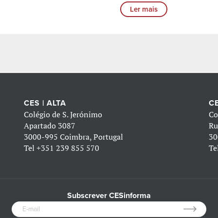
Ler mais
CES | ALTA
CE
Colégio de S. Jerónimo
Co
Apartado 3087
Ru
3000-995 Coimbra, Portugal
30
Tel
+351 239 855 570
Te
Subscrever CESinforma