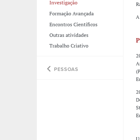
Investigação
R
Formação Avançada
A
Encontros Científicos
Outras atividades
P
Trabalho Criativo
2
A
PESSOAS
(
E
2
D
S
E
P
-
U