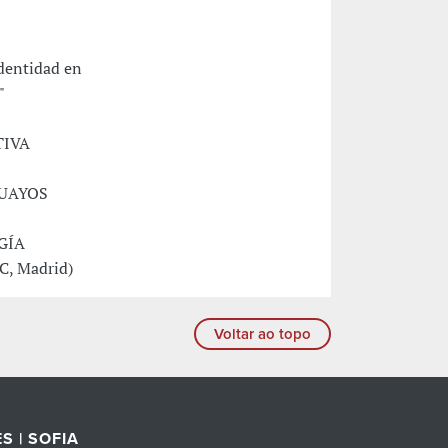
identidad en
"
IVA
UAYOS
GÍA
, Madrid)
Voltar ao topo
S | SOFIA