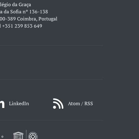
légio da Graça
a da Sofia nº 136-138
00-389 Coimbra, Portugal
l
+351 239 853 649
LinkedIn
Atom / RSS