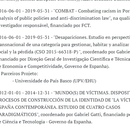
016-06-01 - 2019-05-31 - "COMBAT - Combating racism in Por
nalysis of public policies and anti-discrimination law", na qual
nvestigador responsável, financiado por FCT.
016-06-01 - 2019-05-31 - "Desapariciones. Estudio en perspect
ransnacional de una categoría para gestionar, habitar y analizar 
ocial y la pérdida (CSO 2015-66318-P) ", coordenado por Gabriel
inanciado por Direção Geral de Investigação Científica e Técnica
e Economia e Competitividade, Governo de Espanha).
arceiros Projeto:
 Universidade do País Basco (UPV/EHU)
012-01-01 - 2014-12-31 - "MUNDO(S) DE VÍCTIMAS. DISPOSI
ROCESOS DE CONSTRUCCIÓN DE LA IDENTIDAD DE "LA VÍCT
SPAÑA CONTEMPORÁNEA. ESTUDIO DE CUATRO CASOS
ARADIGMÁTICOS", coordenado por Gabriel Gatti, financiado po
e Ciência e Tecnologia - Governo da Espanha.