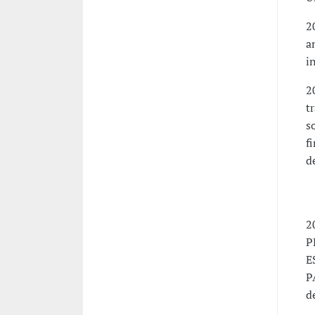
2
a
i
2
t
s
f
d
P
-
2
P
E
P
d