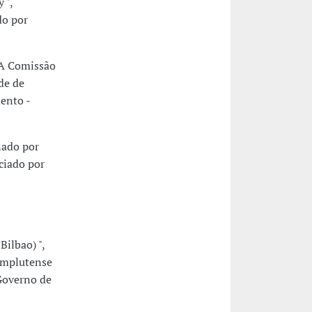
 ",
do por
. A Comissão
de de
ento -
nado por
ciado por
ilbao) ",
omplutense
 Governo de