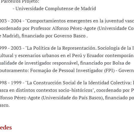
arceiros Projeto:
 Universidade Complutense de Madrid
003 - 2004 - "Comportamientos emergentes en la juventud vasc
oordenado por Professor Alfonso Pérez-Agote (Universidade C
e Madrid), financiado por Governo Basco .
999 - 2003 - "La Política de la Representación. Sociología de la 
ultural y escenarios urbanos en el Perú y Ecuador contemporáne
ualidade de investigador responsável, financiado por Bolsa de
outoramento: Formação de Pessoal Investigador (FPI) - Govern
998 - 1999 - "La Construcción Social de la Identidad Colectiva: 
asca en distintos contextos socio-históricos", coordenado por P
lfonso Pérez-Agote (Universidade do País Basco), financiado p
asco.
edes