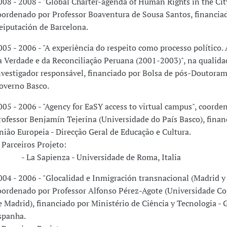
008 - 2008 - "Global Charter-agenda of Human Rights in the City
oordenado por Professor Boaventura de Sousa Santos, financia
eiputación de Barcelona.
005 - 2006 - "A experiência do respeito como processo político
a Verdade e da Reconciliação Peruana (2001-2003)", na qualida
nvestigador responsável, financiado por Bolsa de pós-Doutoram
overno Basco.
005 - 2006 - "Agency for EaSY access to virtual campus", coorde
rofessor Benjamín Tejerina (Universidade do País Basco), finan
nião Europeia - Direcção Geral de Educação e Cultura.
arceiros Projeto:
 La Sapienza - Universidade de Roma, Italia
004 - 2006 - "Glocalidad e Inmigración transnacional (Madrid y B
oordenado por Professor Alfonso Pérez-Agote (Universidade C
e Madrid), financiado por Ministério de Ciência y Tecnologia -
spanha.