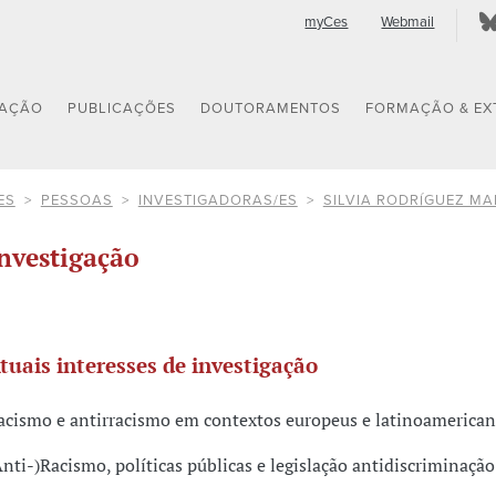
myCes
Webmail
GAÇÃO
PUBLICAÇÕES
DOUTORAMENTOS
FORMAÇÃO & EX
ES
PESSOAS
INVESTIGADORAS/ES
SILVIA RODRÍGUEZ M
nvestigação
tuais interesses de investigação
acismo e antirracismo em contextos europeus e latinoamerica
Anti-)Racismo, políticas públicas e legislação antidiscriminação