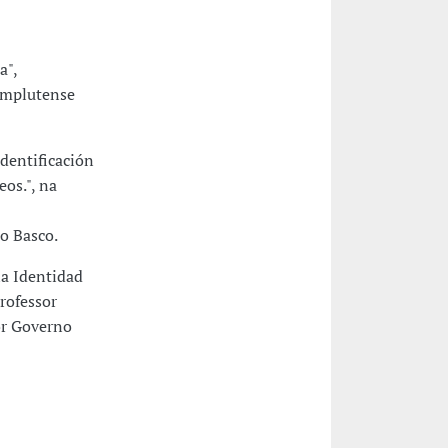
a",
omplutense
Identificación
os.", na
o Basco.
la Identidad
rofessor
or Governo