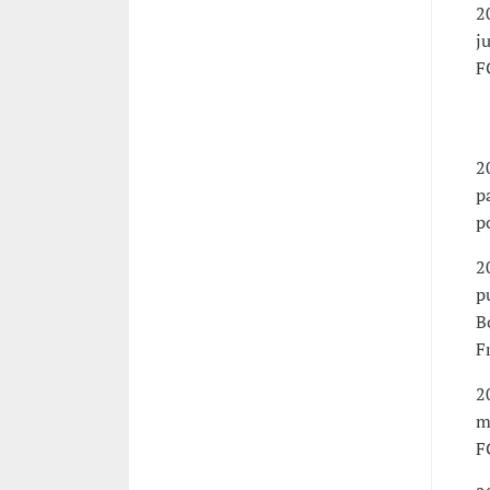
2
j
F
P
-
2
p
p
2
p
B
F
2
m
F