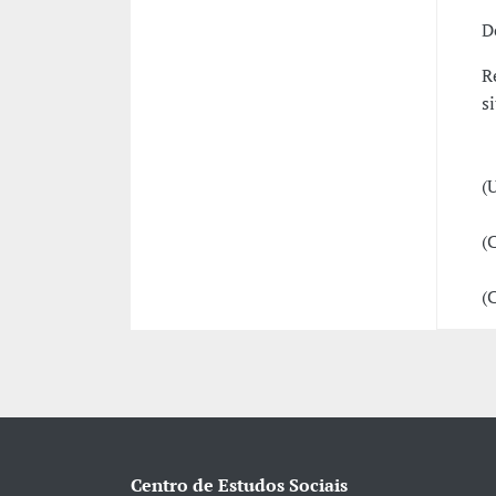
D
R
s
P
-
(
-
(
-
(
Centro de Estudos Sociais