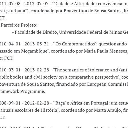
011-07-08 - 2013-07-07 - ""Cidade e Alteridade: convivência mu
ustiça urbana"", coordenado por Boaventura de Sousa Santos, f
CT.
arceiros Projeto:
 Faculdade de Direito, Universidade Federal de Minas Ge
010-04-01 - 2013-03-31 - "'Os Comprometidos': questionando 
assado em Moçambique", coordenado por Maria Paula Meneses,
or FCT.
010-03-01 - 2013-02-28 - "The semantics of tolerance and (ant
ublic bodies and civil society on a comparative perspective", c
oaventura de Sousa Santos, financiado por European Commissi
ramework Programme.
008-09-01 - 2012-02-28 - "'Raça' e África em Portugal: um estu
anuais escolares de História", coordenado por Marta Araújo, fi
CT.