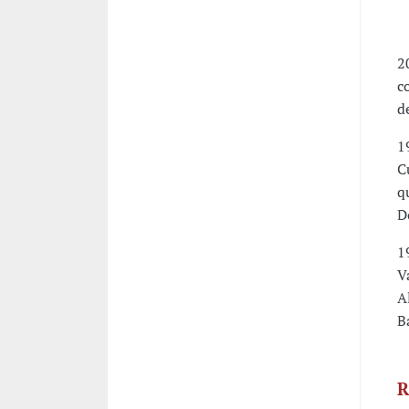
P
-
2
c
d
1
C
q
D
1
V
A
B
R