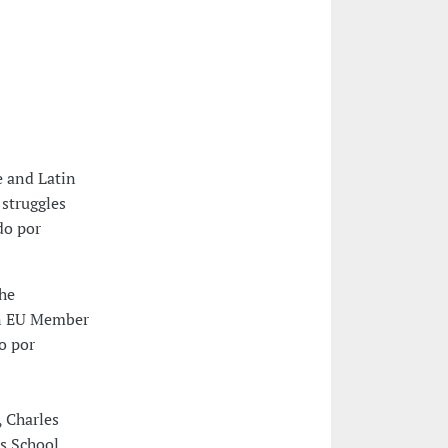
e and Latin
struggles
do por
he
in EU Member
o por
 Charles
s School