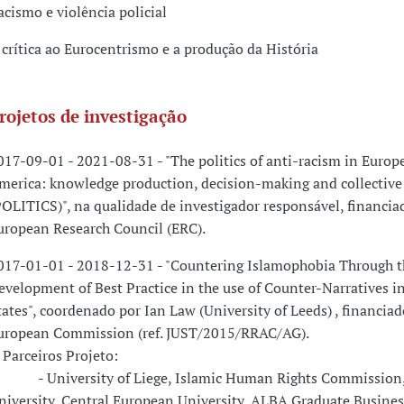
acismo e violência policial
 crítica ao Eurocentrismo e a produção da História
rojetos de investigação
017-09-01 - 2021-08-31 - "The politics of anti-racism in Europ
merica: knowledge production, decision-making and collective 
POLITICS)", na qualidade de investigador responsável, financia
uropean Research Council (ERC).
017-01-01 - 2018-12-31 - "Countering Islamophobia Through t
evelopment of Best Practice in the use of Counter-Narratives 
tates", coordenado por Ian Law (University of Leeds) , financiad
uropean Commission (ref. JUST/2015/RRAC/AG).
arceiros Projeto:
 University of Liege, Islamic Human Rights Commission,
niversity, Central European University, ALBA Graduate Busines