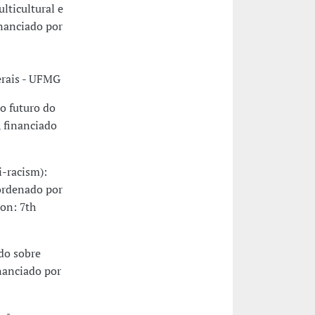
lticultural e
inanciado por
rais - UFMG
o futuro do
 financiado
i-racism):
oordenado por
on: 7th
do sobre
nanciado por