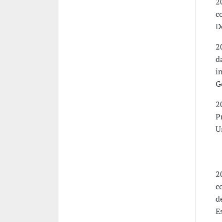
2
c
D
2
d
i
G
2
P
U
P
-
2
c
d
E