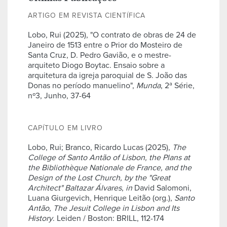
ARTIGO EM REVISTA CIENTÍFICA
Lobo, Rui (2025), "O contrato de obras de 24 de
Janeiro de 1513 entre o Prior do Mosteiro de
Santa Cruz, D. Pedro Gavião, e o mestre-
arquiteto Diogo Boytac. Ensaio sobre a
arquitetura da igreja paroquial de S. João das
Donas no período manuelino",
Munda
, 2ª Série,
nº3, Junho, 37-64
CAPÍTULO EM LIVRO
Lobo, Rui; Branco, Ricardo Lucas (2025),
The
College of Santo Antão of Lisbon, the Plans at
the Bibliothèque Nationale de France, and the
Design of the Lost Church, by the "Great
Architect" Baltazar Álvares
,
in
David Salomoni,
Luana Giurgevich, Henrique Leitão (org.),
Santo
Antão, The Jesuit College in Lisbon and Its
History
. Leiden / Boston: BRILL, 112-174