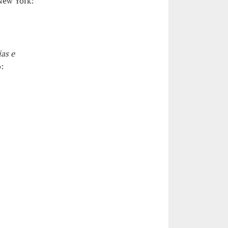
New York:
as e
o: