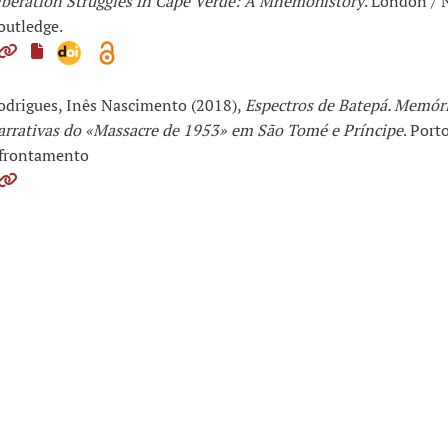
iberation Struggles in Cape Verde: A Mnemohistory
. London / 
outledge.
odrigues, Inês Nascimento (2018),
Espectros de Batepá. Memóri
arrativas do «Massacre de 1953» em São Tomé e Príncipe
. Port
frontamento