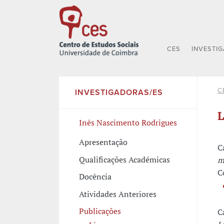
CES
INVESTI
C
INVESTIGADORAS/ES
L
Inês Nascimento Rodrigues
Apresentação
C
Qualificações Académicas
m
C
Docência
Atividades Anteriores
Publicações
C