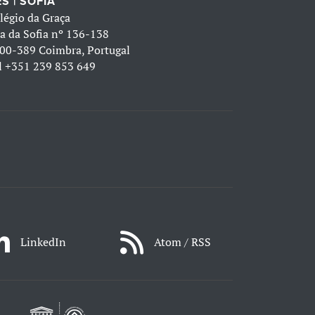
S | SOFIA
légio da Graça
a da Sofia nº 136-138
00-389 Coimbra, Portugal
l
+351 239 853 649
LinkedIn
Atom / RSS