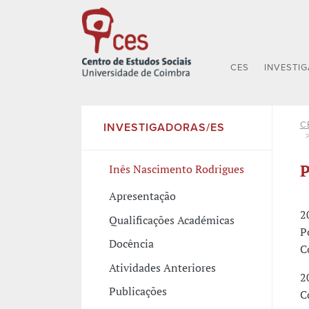
CES
INVESTI
C
INVESTIGADORAS/ES
P
Inês Nascimento Rodrigues
Apresentação
2
Qualificações Académicas
P
Docência
C
Atividades Anteriores
2
Publicações
C