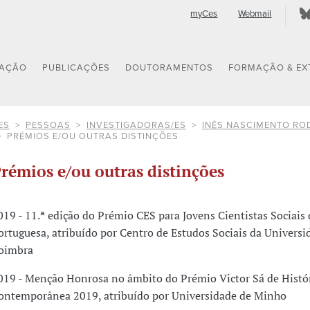
myCes
Webmail
GAÇÃO
PUBLICAÇÕES
DOUTORAMENTOS
FORMAÇÃO & EX
ES
PESSOAS
INVESTIGADORAS/ES
INÊS NASCIMENTO RO
PRÉMIOS E/OU OUTRAS DISTINÇÕES
rémios e/ou outras distinções
019 - 11.ª edição do Prémio CES para Jovens Cientistas Sociais
ortuguesa, atribuído por Centro de Estudos Sociais da Universi
oimbra
019 - Menção Honrosa no âmbito do Prémio Victor Sá de Histó
ontemporânea 2019, atribuído por Universidade de Minho