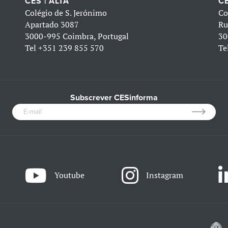
CES | ALTA
CE
Colégio de S. Jerónimo
Co
Apartado 3087
Ru
3000-995 Coimbra, Portugal
30
Tel
+351 239 855 570
Te
Subscrever CESinforma
Youtube
Instagram