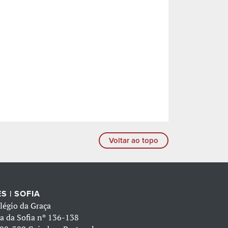
Voltar ao topo
S | SOFIA
légio da Graça
a da Sofia nº 136-138