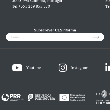
3000-995 Coimbra, Portugal
30
Tel
+351 239 855 570
Te
Subscrever CESinforma
Youtube
Instagram