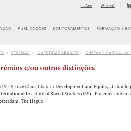
myCes
Webmail
GAÇÃO
PUBLICAÇÕES
DOUTORAMENTOS
FORMAÇÃO & EX
ES
PESSOAS
INVESTIGADORAS/ES
GUSTAVO GARCÍA-LÓP
rémios e/ou outras distinções
019 - Prince Claus Chair in Development and Equity, atribuído 
nternational Institute of Social Studies (ISS) - Erasmus Universi
otterdam, The Hague