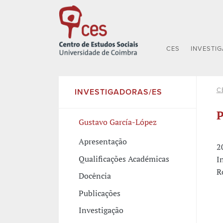
CES
INVESTI
C
INVESTIGADORAS/ES
P
Gustavo García-López
Apresentação
2
Qualificações Académicas
I
R
Docência
Publicações
Investigação