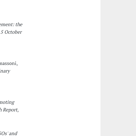
gement: the
15 October
massoni,
inary
moting
h Report
,
SOs' and