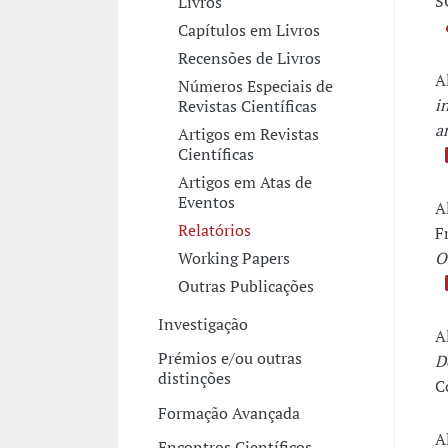
S
Livros
Capítulos em Livros
Recensões de Livros
A
Números Especiais de
i
Revistas Científicas
a
Artigos em Revistas
Científicas
Artigos em Atas de
Eventos
A
Relatórios
F
O
Working Papers
Outras Publicações
Investigação
A
Prémios e/ou outras
D
distinções
C
Formação Avançada
A
Encontros Científicos