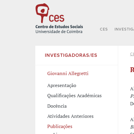
CES
INVESTI
C
INVESTIGADORAS/ES
R
Giovanni Allegretti
Apresentação
A
Qualificações Académicas
P
D
Docência
Atividades Anteriores
A
Publicações
B