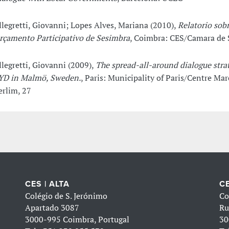
llegretti, Giovanni; Lopes Alves, Mariana (2010),
Relatorio sob
rçamento Participativo de Sesimbra
, Coimbra: CES/Camara de
llegretti, Giovanni (2009),
The spread-all-around dialogue stra
YD in Malmö, Sweden.
, Paris: Municipality of Paris/Centre Mar
erlim, 27
CES | ALTA
CE
Colégio de S. Jerónimo
Co
Apartado 3087
Ru
3000-995 Coimbra, Portugal
30