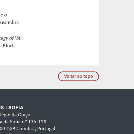
re o
 Sesimbra
tegy of VA
c Bloch
Voltar ao topo
S | SOFIA
légio da Graça
a da Sofia nº 136-138
00-389 Coimbra, Portugal