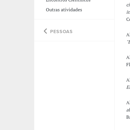
c
Outras atividades
i
C
PESSOAS
A
"
A
F
A
E
A
a
B