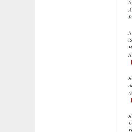
A
A
P
A
R
H
A
A
d
(
A
I
D