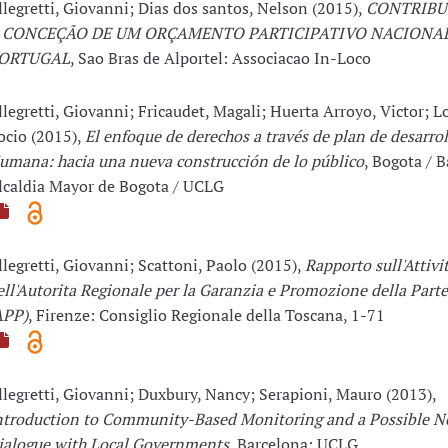
llegretti, Giovanni; Dias dos santos, Nelson (2015),
CONTRIBU
 CONCEÇÃO DE UM ORÇAMENTO PARTICIPATIVO NACIONA
ORTUGAL
, Sao Bras de Alportel: Associacao In-Loco
llegretti, Giovanni; Fricaudet, Magali; Huerta Arroyo, Victor; 
ocio (2015),
El enfoque de derechos a través de plan de desarro
umana: hacia una nueva construcción de lo público
, Bogota / 
lcaldia Mayor de Bogota / UCLG
llegretti, Giovanni; Scattoni, Paolo (2015),
Rapporto sull'Attivit
ell'Autorita Regionale per la Garanzia e Promozione della Part
APP)
, Firenze: Consiglio Regionale della Toscana, 1-71
llegretti, Giovanni; Duxbury, Nancy; Serapioni, Mauro (2013),
ntroduction to Community-Based Monitoring and a Possible 
ialogue with Local Governments
, Barcelona: UCLG