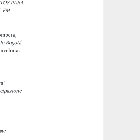
TOS PARA
L EM
Lombera,
llo Bogotá
Barcelona:
a'
ecipazione
New