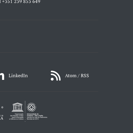
l
+351 239 853 649
LinkedIn
Atom / RSS