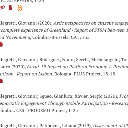
OCIAL AFFAIRS, 1-26
llegretti, Giovanni (2020),
Artic perspectives on citizens enga
ncomplete experience of Greenland - Report of STSM between 
nd November 6
, Coimbra/Brussels: CA17135
llegretti, Giovanni; Rodrigues, Nuno; Secchi, Michelangelo; To
ranco (2020),
Covid-19 Impact on Platform Economy. A Prelim
utlook - Report on Lisbon
, Bologna: PLUS Project, 13-18
llegretti, Giovanni; Sgueo, Gianluca; Xavier, Sergio (2020),
Pro
emocratic Engagement Through Mobile Participation - Researc
oimbra: CES - PRODEMO Project, 1-23
llegretti, Giovanni; Palihovici, Liliana (2019),
Assessment of C