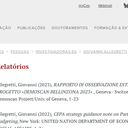
myCes
Webmail
GAÇÃO
PUBLICAÇÕES
DOUTORAMENTOS
FORMAÇÃO & EX
ES
PESSOAS
INVESTIGADORAS/ES
GIOVANNI ALLEGRETTI
elatórios
llegretti, Giovanni (2023),
RAPPORTO DI OSSERVAZIONE EST
ROGETTO «DEMOSCAN BELLINZONA 2023»
, Geneva - Switz
emoscan Project/Univ. of Geneva, 1-23
llegretti, Giovanni (2022),
CEPA strategy guidance note on Part
udgeting
, New York: UNITED NATION DEPARTMENT OF EC