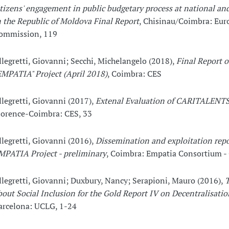
itizens' engagement in public budgetary process at national and
n the Republic of Moldova Final Report
, Chisinau/Coimbra: Eu
ommission, 119
llegretti, Giovanni; Secchi, Michelangelo (2018),
Final Report o
EMPATIA" Project (April 2018)
, Coimbra: CES
llegretti, Giovanni (2017),
Extenal Evaluation of CARITALENTS
lorence-Coimbra: CES, 33
llegretti, Giovanni (2016),
Dissemination and exploitation repo
MPATIA Project - preliminary
, Coimbra: Empatia Consortium -
llegretti, Giovanni; Duxbury, Nancy; Serapioni, Mauro (2016),
T
bout Social Inclusion for the Gold Report IV on Decentralisatio
arcelona: UCLG, 1-24