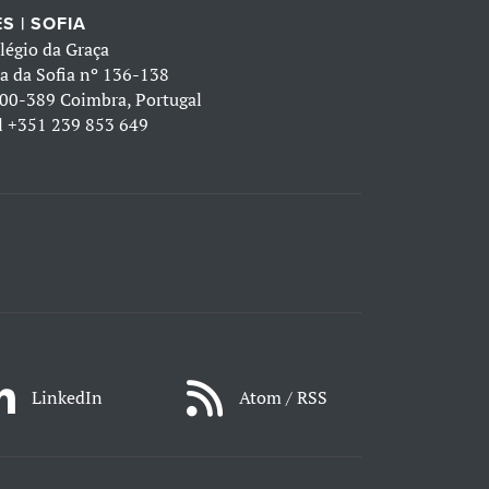
S | SOFIA
légio da Graça
a da Sofia nº 136-138
00-389 Coimbra, Portugal
l
+351 239 853 649
LinkedIn
Atom / RSS