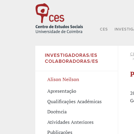
CES
INVESTI
C
INVESTIGADORAS/ES
COLABORADORAS/ES
P
Alison Neilson
Apresentação
2
G
Qualificações Académicas
Docência
Atividades Anteriores
Publicações