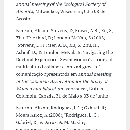
annual meeting of the Ecological Society of
America
, Milwaukee, Wisconsin, 03 a 08 de
Agosto.
Neilson, Alison; Stevens, D; Fraser, A.B.; Xu, S;
Zhu, H; Ashraf, D; London McNab, S (2008),
"Stevens, D., Fraser, A. B., Xu, S.,Zhu, H.,
Ashraf, D., & London McNab, S. Navigating the
Doctoral Experience: Seven women's stories of
multicultural collaboration and growth. ",
comunicação apresentada em
annual meeting
of the Canadian Association for the Study of
Women and Education
, Vancouver, British
Columbia, Canada, 31 de Maio a 03 de Junho.
Neilson, Alison; Rodrigues, L.C.; Gabriel, R;
Moura Arroz, A (2008), "Rodrigues, L. C.,
Gabriel, R., & Arroz, A. M. Making
environmental meaning", comunicação