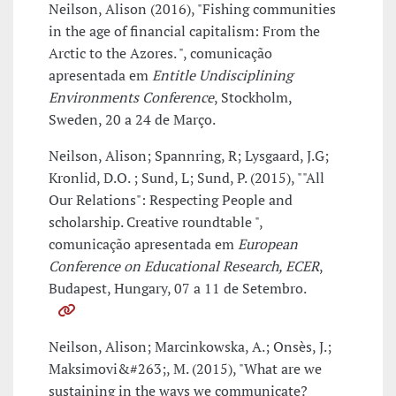
Neilson, Alison (2016), "Fishing communities
in the age of financial capitalism: From the
Arctic to the Azores. ", comunicação
apresentada em
Entitle Undisciplining
Environments Conference
, Stockholm,
Sweden, 20 a 24 de Março.
Neilson, Alison; Spannring, R; Lysgaard, J.G;
Kronlid, D.O. ; Sund, L; Sund, P. (2015), ""All
Our Relations": Respecting People and
scholarship. Creative roundtable ",
comunicação apresentada em
European
Conference on Educational Research, ECER
,
Budapest, Hungary, 07 a 11 de Setembro.
Neilson, Alison; Marcinkowska, A.; Onsès, J.;
Maksimovi&#263;, M. (2015), "What are we
sustaining in the ways we communicate?