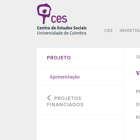
CES
INVESTI
I
PROJETO
V
Apresentação
P
PROJETOS
FINANCIADOS
D
R