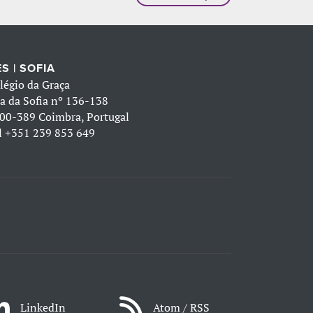
S | SOFIA
légio da Graça
a da Sofia nº 136-138
00-389 Coimbra, Portugal
l
+351 239 853 649
LinkedIn
Atom / RSS